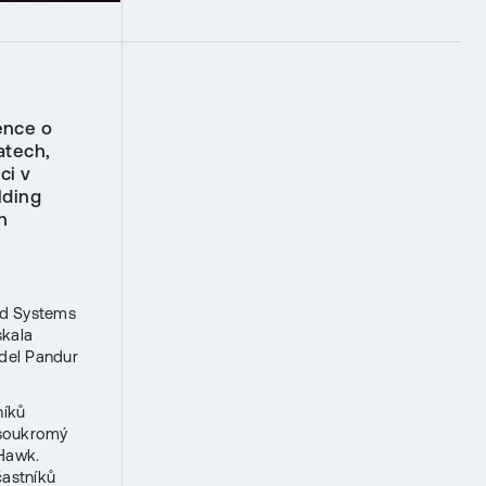
ence o
atech,
ci v
lding
h
nd Systems
skala
idel Pandur
níků
 soukromý
 Hawk.
častníků