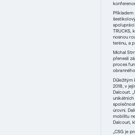
konference
Příkladem 
šestikolov
spoluprác
TRUCKS, kt
nosnou rou
terénu, a 
Michal Str
přenesli z
proces fun
obranného 
Důležitým
2018, v je
Dalcourt. 
unikátních
společnosti
úrovni. Da
mobilitu ne
Dalcourt, 
„CSG je pr