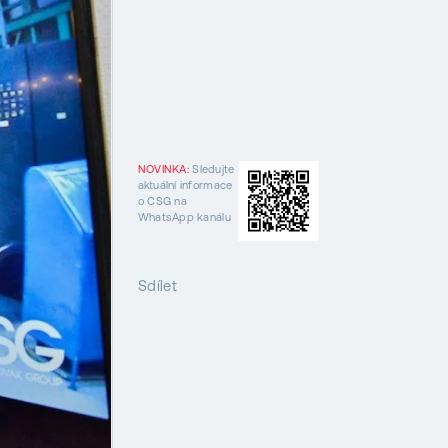
NOVINKA:
Sledujte
aktuální informace
o CSG na
WhatsApp kanálu
Sdílet