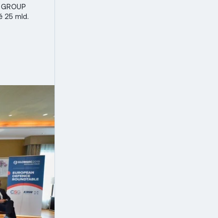
AK GROUP
ě 25 mld.