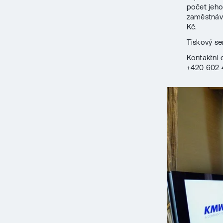
počet jeh
zaměstnáva
Kč.
Tiskový s
Kontaktní 
+420 602 