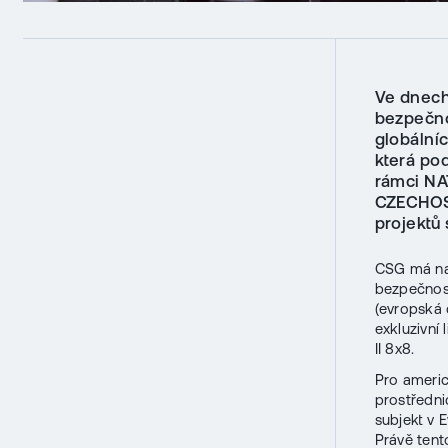
Ve dnech 
bezpečno
globální
která po
rámci NA
CZECHOSL
projektů 
CSG má na 
bezpečnos
(evropská 
exkluzivní
II 8x8.
Pro americ
prostředni
subjekt v 
Právě tent