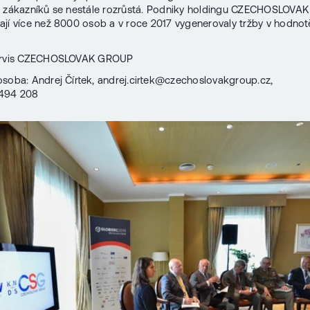
o zákazníků se nestále rozrůstá. Podniky holdingu CZECHOSLOV
jí více než 8000 osob a v roce 2017 vygenerovaly tržby v hodnot
ervis CZECHOSLOVAK GROUP
osoba: Andrej Čírtek, andrej.cirtek@czechoslovakgroup.cz,
494 208