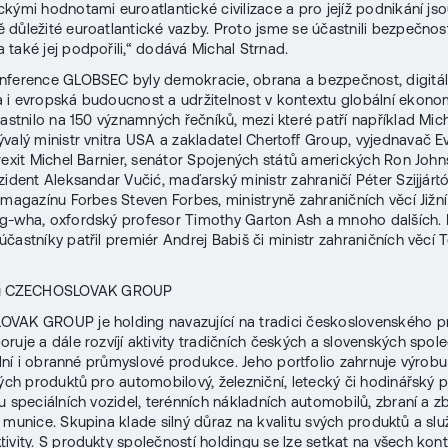
kými hodnotami euroatlantické civilizace a pro jejíž podnikání js
důležité euroatlantické vazby. Proto jsme se účastnili bezpečnos
také jej podpořili,“ dodává Michal Strnad.
ference GLOBSEC byly demokracie, obrana a bezpečnost, digitál
i evropská budoucnost a udržitelnost v kontextu globální ekonom
častnilo na 150 významných řečníků, mezi které patří například Mic
bývalý ministr vnitra USA a zakladatel Chertoff Group, vyjednavač 
rexit Michel Barnier, senátor Spojených států amerických Ron John
zident Aleksandar Vučić, maďarský ministr zahraničí Péter Szijjártó
 magazínu Forbes Steven Forbes, ministryně zahraničních věcí Jižní
g-wha, oxfordský profesor Timothy Garton Ash a mnoho dalších. 
častníky patřil premiér Andrej Babiš či ministr zahraničních věcí
gu CZECHOSLOVAK GROUP
VAK GROUP je holding navazující na tradici československého p
ruje a dále rozvíjí aktivity tradičních českých a slovenských spole
vilní i obranné průmyslové produkce. Jeho portfolio zahrnuje výrobu
kých produktů pro automobilový, železniční, letecký či hodinářský 
u speciálních vozidel, terénních nákladních automobilů, zbraní a 
 munice. Skupina klade silný důraz na kvalitu svých produktů a sl
ktivity. S produkty společností holdingu se lze setkat na všech kon