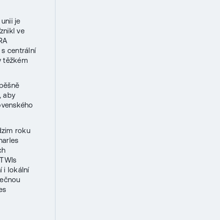
nii je
nikl ve
TRA
s centrální
 v těžkém
spěšně
, aby
lovenského
dzim roku
harles
ch
eTWIs
 i lokální
imečnou
es