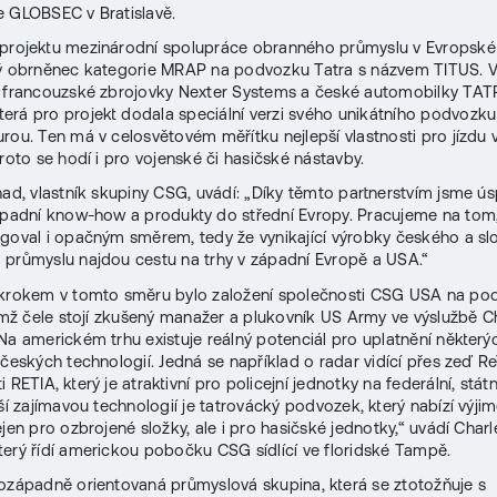
 GLOBSEC v Bratislavě.
projektu mezinárodní spolupráce obranného průmyslu v Evropské u
ý obrněnec kategorie MRAP na podvozku Tatra s názvem TITUS. Vz
i francouzské zbrojovky Nexter Systems a české automobilky TA
erá pro projekt dodala speciální verzi svého unikátního podvozku 
rou. Ten má v celosvětovém měřítku nejlepší vlastnosti pro jízdu
proto se hodí i pro vojenské či hasičské nástavby.
nad, vlastník skupiny CSG, uvádí: „Díky těmto partnerstvím jsme ú
ápadní know-how a produkty do střední Evropy. Pracujeme na tom
goval i opačným směrem, tedy že vynikající výrobky českého a s
průmyslu najdou cestu na trhy v západní Evropě a USA.“
 krokem v tomto směru bylo založení společnosti CSG USA na po
jímž čele stojí zkušený manažer a plukovník US Army ve výslužbě C
„Na americkém trhu existuje reálný potenciál pro uplatnění některý
 českých technologií. Jedná se například o radar vidící přes zeď R
 RETIA, který je atraktivní pro policejní jednotky na federální, státní
lší zajímavou technologií je tatrovácký podvozek, který nabízí výj
jen pro ozbrojené složky, ale i pro hasičské jednotky,“ uvádí Charl
který řídí americkou pobočku CSG sídlící ve floridské Tampě.
ozápadně orientovaná průmyslová skupina, která se ztotožňuje s