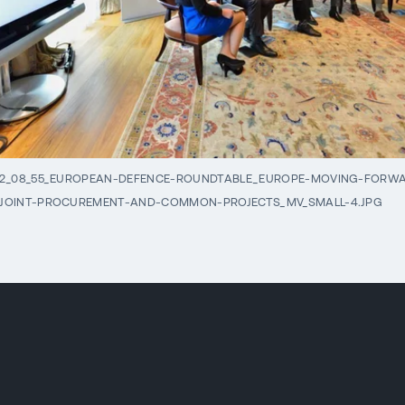
Y2_08_55_EUROPEAN-DEFENCE-ROUNDTABLE_EUROPE-MOVING-FORW
JOINT-PROCUREMENT-AND-COMMON-PROJECTS_MV_SMALL-4.JPG