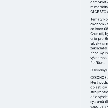
demokratic
mimořádně 
GLOBSEC a 
Tématy kon
ekonomika 
se letos ú
Chertoff, 
unie pro B
srbský pre
zakladatel
Kang Kyun
významné ú
Petříček.
O holdin
CZECHOSLO
který podpo
oblasti ci
strojírens
dále výrob
systémů či
exportní a