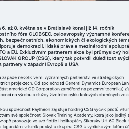
6. až 8. května se v Bratislavě konal již 14. ročník
stního fóra GLOBSEC, celoevropsky významné konfer
ch, bezpečnostních, ekonomických či ekologických tém
dporuje demokracii, lidská práva a mezinárodní spoluprá
TO a EU. Exkluzivním partnerem akce byl průmyslový ho
OVAK GROUP (CSG), který tak potvrdil důležitost svýc
s partnery v západní Evropě a USA.
západě několik velmi významných partnerství ve strategických
tních projektech. Od společnosti General Dynamics European La
část americké GD Corporation zaměřené na pozemní techniku) zí
 licenci na výrobu a služby životního cyklu kolových obrněných voz
kou společnost Raytheon zajišťuje holding CSG výcvik pilotů vrtul
ctvím své společnosti Slovak Training Academy, která jako jediný
Evropě provozuje ve své flotile i helikoptéry Sikorsky UH-60 Black
o legendární vrtulník poskytla skupina CSG k vyhlídkovým letům ú