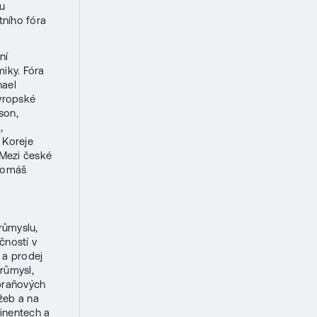
ou
tního fóra
ní
iky. Fóra
hael
Evropské
son,
,
 Koreje
Mezi české
 Tomáš
růmyslu,
čností v
 a prodej
průmysl,
zbraňových
užeb a na
tinentech a