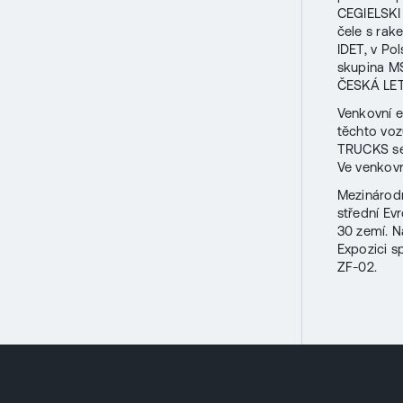
CEGIELSKI 
čele s rak
IDET, v Po
skupina MS
ČESKÁ LET
Venkovní e
těchto vo
TRUCKS se 
Ve venkovn
Mezinárodn
střední Ev
30 zemí. N
Expozici s
ZF-02.