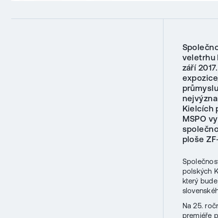
Společno
veletrhu
září 2017
expozice
průmyslu
nejvýzna
Kielcích
MSPO vyst
společno
ploše ZF
Společnos
polských K
který bude 
slovenskéh
Na 25. roč
premiéře 