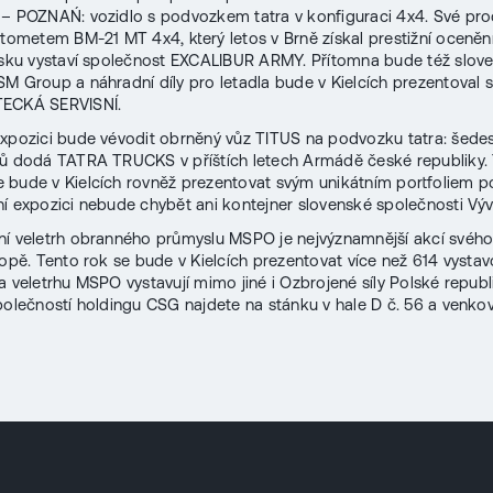
– POZNAŃ: vozidlo s podvozkem tatra v konfiguraci 4x4. Své pro
etometem BM-21 MT 4x4, který letos v Brně získal prestižní ocenění
lsku vystaví společnost EXCALIBUR ARMY. Přítomna bude též slov
M Group a náhradní díly pro letadla bude v Kielcích prezentoval 
ECKÁ SERVISNÍ.
xpozici bude vévodit obrněný vůz TITUS na podvozku tatra: šede
zů dodá TATRA TRUCKS v příštích letech Armádě české republiky
bude v Kielcích rovněž prezentovat svým unikátním portfoliem 
í expozici nebude chybět ani kontejner slovenské společnosti Vývo
í veletrh obranného průmyslu MSPO je nejvýznamnější akcí svého
ropě. Tento rok se bude v Kielcích prezentovat více než 614 vystav
a veletrhu MSPO vystavují mimo jiné i Ozbrojené síly Polské republi
polečností holdingu CSG najdete na stánku v hale D č. 56 a venkov