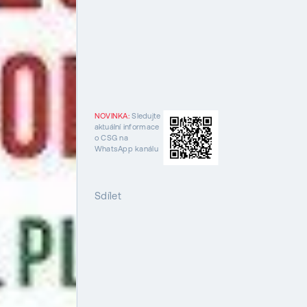
NOVINKA:
Sledujte
aktuální informace
o CSG na
WhatsApp kanálu
Sdílet