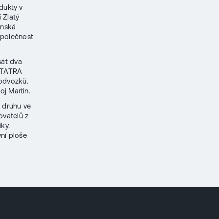
dukty v
 Zlatý
enská
společnost
sát dva
. TATRA
podvozků.
j Martin.
 druhu ve
ovatelů z
ky.
ní ploše