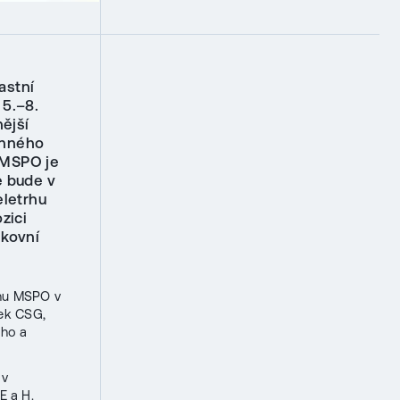
astní
 5.–8.
nější
anného
 MSPO je
e bude v
eletrhu
zici
nkovní
rhu MSPO v
nek CSG,
ého a
 v
E a H.