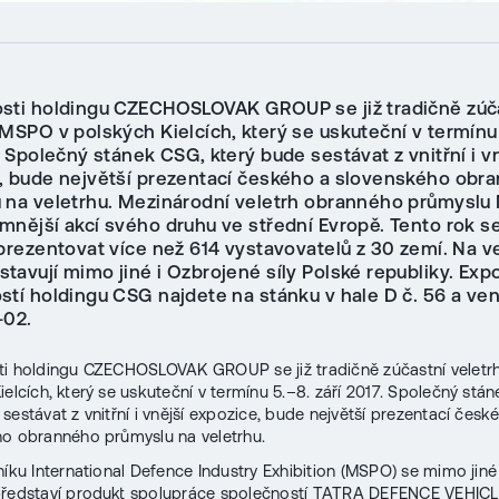
sti holdingu CZECHOSLOVAK GROUP se již tradičně zúč
 MSPO v polských Kielcích, který se uskuteční v termínu
. Společný stánek CSG, který bude sestávat z vnitřní i v
, bude největší prezentací českého a slovenského obr
 na veletrhu. Mezinárodní veletrh obranného průmyslu
mnější akcí svého druhu ve střední Evropě. Tento rok s
 prezentovat více než 614 vystavovatelů z 30 zemí. Na v
avují mimo jiné i Ozbrojené síly Polské republiky. Expo
stí holdingu CSG najdete na stánku v hale D č. 56 a ve
-02.
ti holdingu CZECHOSLOVAK GROUP se již tradičně zúčastní velet
ielcích, který se uskuteční v termínu 5.–8. září 2017. Společný stá
sestávat z vnitřní i vnější expozice, bude největší prezentací česk
o obranného průmyslu na veletrhu.
níku International Defence Industry Exhibition (MSPO) se mimo jiné
představí produkt spolupráce společností TATRA DEFENCE VEHICL