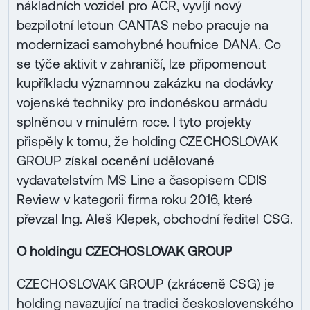
nákladních vozidel pro AČR, vyvíjí nový
bezpilotní letoun CANTAS nebo pracuje na
modernizaci samohybné houfnice DANA. Co
se týče aktivit v zahraničí, lze připomenout
kupříkladu významnou zakázku na dodávky
vojenské techniky pro indonéskou armádu
splněnou v minulém roce. I tyto projekty
přispěly k tomu, že holding CZECHOSLOVAK
GROUP získal ocenění udělované
vydavatelstvím MS Line a časopisem CDIS
Review v kategorii firma roku 2016, které
převzal Ing. Aleš Klepek, obchodní ředitel CSG.
O holdingu CZECHOSLOVAK GROUP
CZECHOSLOVAK GROUP (zkráceně CSG) je
holding navazující na tradici československého