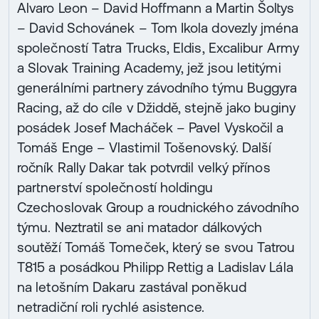
Alvaro Leon – David Hoffmann a Martin Šoltys
– David Schovánek – Tom Ikola dovezly jména
společností Tatra Trucks, Eldis, Excalibur Army
a Slovak Training Academy, jež jsou letitými
generálními partnery závodního týmu Buggyra
Racing, až do cíle v Džiddě, stejně jako buginy
posádek Josef Macháček – Pavel Vyskočil a
Tomáš Enge – Vlastimil Tošenovský. Další
ročník Rally Dakar tak potvrdil velký přínos
partnerství společností holdingu
Czechoslovak Group a roudnického závodního
týmu. Neztratil se ani matador dálkových
soutěží Tomáš Tomeček, který se svou Tatrou
T815 a posádkou Philipp Rettig a Ladislav Lála
na letošním Dakaru zastával poněkud
netradiční roli rychlé asistence.