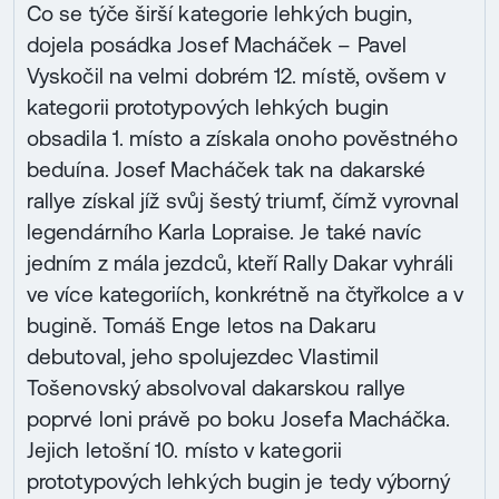
Co se týče širší kategorie lehkých bugin,
dojela posádka Josef Macháček – Pavel
Vyskočil na velmi dobrém 12. místě, ovšem v
kategorii prototypových lehkých bugin
obsadila 1. místo a získala onoho pověstného
beduína. Josef Macháček tak na dakarské
rallye získal jíž svůj šestý triumf, čímž vyrovnal
legendárního Karla Lopraise. Je také navíc
jedním z mála jezdců, kteří Rally Dakar vyhráli
ve více kategoriích, konkrétně na čtyřkolce a v
bugině. Tomáš Enge letos na Dakaru
debutoval, jeho spolujezdec Vlastimil
Tošenovský absolvoval dakarskou rallye
poprvé loni právě po boku Josefa Macháčka.
Jejich letošní 10. místo v kategorii
prototypových lehkých bugin je tedy výborný