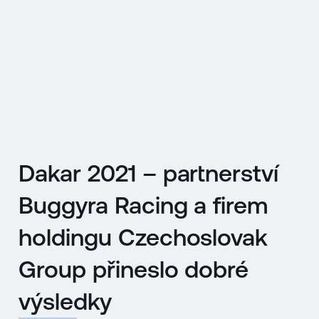
EN
MENU
ENGLISH
|
ČESKY
Dakar 2021 – partnerství
Buggyra Racing a firem
holdingu Czechoslovak
Group přineslo dobré
výsledky