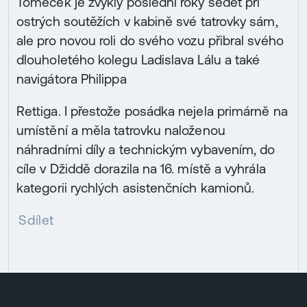
Tomeček je zvyklý poslední roky sedět při
ostrých soutěžích v kabině své tatrovky sám,
ale pro novou roli do svého vozu přibral svého
dlouholetého kolegu Ladislava Lálu a také
navigátora Philippa
Rettiga. I přestože posádka nejela primárně na
umístění a měla tatrovku naloženou
náhradními díly a technickým vybavením, do
cíle v Džiddě dorazila na 16. místě a vyhrála
kategorii rychlých asistenčních kamionů.
Sdílet