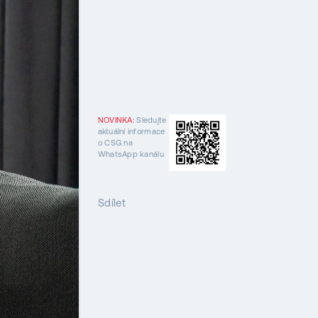
NOVINKA:
Sledujte
aktuální informace
o CSG na
WhatsApp kanálu
Sdílet