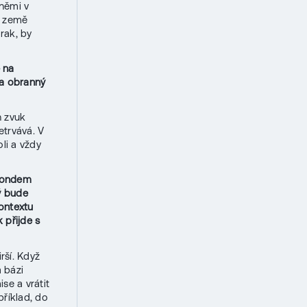
němi v
e země
rak, by
 na
ka obranný
n zvuk
etrvává. V
li a vždy
 fondem
ý bude
kontextu
 přijde s
rší. Když
 bázi
se a vrátit
příklad, do