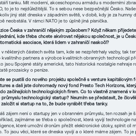
táří tanku. Mít moderní, akceschopnou armádu s moderními zbra
, to je to nejdůležitější. To s sebou nese bezpečnější Česko. Naš
koliv jiný stát dneska v západním světě, v době, kdy je za humny d
ě neobstála. V rámci NATO je to úplně jiná písnička.
zice Česka v zahraničí nějakým způsobem? Když někam přijedete
 jednání, kde třeba chcete akvírovat nějakou společnost, je u Čes
tomatická asociace, která lidem v zahraničí naskočí?
ě v některých částech světa tam, kde se nezpřetrhaly vazby, tak te
 kvalitního partnera a výrobce kvalitních obranných technologií př
ko jsou Spojené státy americké, tato historická nostalgie nehraje ro
tatě prozaicky o peníze.
te se pustili do nového projektu společně s venture kapitálovým
tures a dali jste dohromady nový fond Presto Tech Horizons, kter
 do začínajících technologických firem. Co to vlastně znamená v 
průmyslu technologický startup? Neumím se představit, že člověk
založit si startup na to, že bude vyrábět třeba tanky.
áš zájem není o startupy jen v obranném průmyslu, ten rozsah je ši
íklad, zajímáme se třeba o společnost, která vyvíjí technologie na
igence, které umožní dronům přežít elektronické útoky, splnit cíl mi
. To jsou věci, které se dneska vyvíjí a o které máme zájem. To je 