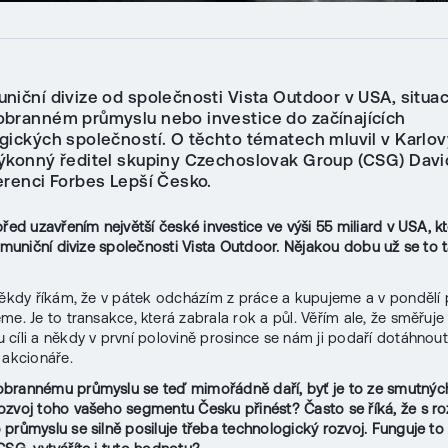
niční divize od společnosti Vista Outdoor v USA, situa
branném průmyslu nebo investice do začínajících
gických společností. O těchto tématech mluvil v Karlo
ýkonný ředitel skupiny Czechoslovak Group (CSG) Davi
erenci Forbes Lepší Česko.
řed uzavřením největší české investice ve výši 55 miliard v USA, kt
i muniční divize společnosti Vista Outdoor. Nějakou dobu už se to 
?
někdy říkám, že v pátek odcházím z práce a kupujeme a v pondělí 
me. Je to transakce, která zabrala rok a půl. Věřím ale, že směřuje
cíli a někdy v první polovině prosince se nám ji podaří dotáhnout
 akcionáře.
brannému průmyslu se teď mimořádně daří, byť je to ze smutnýc
zvoj toho vašeho segmentu Česku přinést? Často se říká, že s r
průmyslu se silně posiluje třeba technologický rozvoj. Funguje to