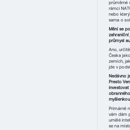
průměrné s
rámci NATO
nebo který
sama o sob
Mění se po
zahraniční
průmysl au
Ano, určit
Česka jako
zemích, ja
jde v pods
Nedávno js
Presto Ven
investovat
obranného 
myšlenkou 
Primárně n
vám dám př
umělé intel
se na místo