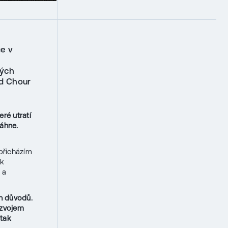
ce v
vých
d Chour
eré utratí
táhne.
přicházím
 k
 a
h důvodů.
ozvojem
 tak