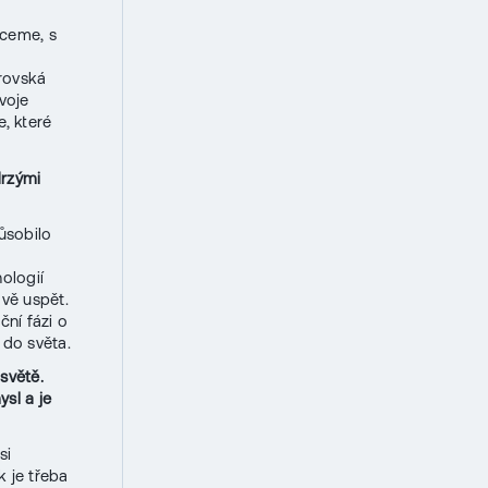
hceme, s
a
rovská
voje
, které
drzými
působilo
ologií
vě uspět.
ní fázi o
 do světa.
světě.
sl a je
si
 je třeba