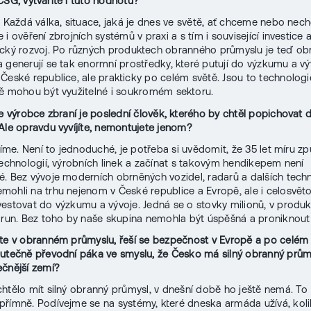
CSG, vytváříte i tuto hodnotu?
. Každá válka, situace, jaká je dnes ve světě, ať chceme nebo nec
i ověření zbrojních systémů v praxi a s tím i související investice 
cký rozvoj. Po různých produktech obranného průmyslu je teď ob
 generují se tak enormní prostředky, které putují do výzkumu a vý
České republice, ale prakticky po celém světě. Jsou to technologie
ě mohou být využitelné i soukromém sektoru.
že výrobce zbraní je poslední člověk, kterého by chtěl popichovat 
Ale opravdu vyvíjíte, nemontujete jenom?
íjíme. Není to jednoduché, je potřeba si uvědomit, že 35 let míru z
technologií, výrobních linek a začínat s takovým hendikepem není
. Bez vývoje moderních obrněných vozidel, radarů a dalších techn
ohli na trhu nejenom v České republice a Evropě, ale i celosvěto
estovat do výzkumu a vývoje. Jedná se o stovky milionů, v produkč
orun. Bez toho by naše skupina nemohla být úspěšná a proniknout
te v obranném průmyslu, řeší se bezpečnost v Evropě a po celém 
utečně převodní páka ve smyslu, že Česko má silný obranný průmy
čnější zemí?
htělo mít silný obranný průmysl, v dnešní době ho ještě nemá. To 
římně. Podívejme se na systémy, které dneska armáda užívá, kolik