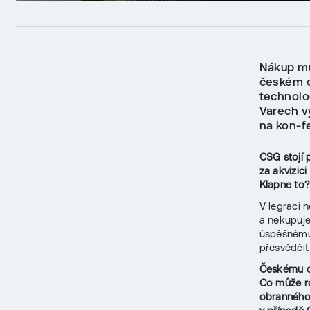
Nákup mu
českém o
technolo
Varech v
na kon-f
CSG stojí p
za akvizic
Klapne to
V legraci 
a nekupuje
úspěšnému 
přesvědčit
Českému o
Co může ro
obranného 