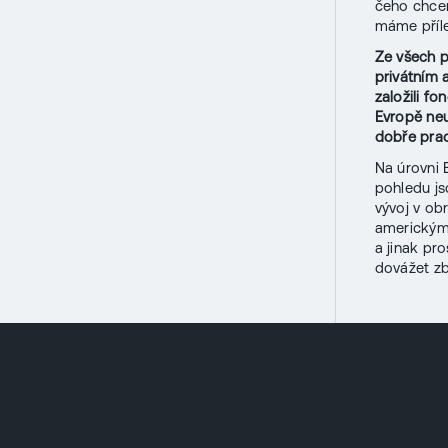
čeho chcem
máme příle
Ze všech p
privátním 
založili f
Evropě neu
dobře prac
Na úrovni 
pohledu js
vývoj v ob
americkými
a jinak pr
dovážet zb