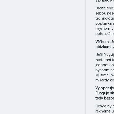
v případě 
Určitě ano
sebou nese 
technologi
poptávka a
nejenom v 
potenciáln
Věřte mi, 
otázkami. 
Určitě vyv
zastarání 
jednoduché
bychom nem
Musíme inv
miliardy k
Vy operuje
Funguje sk
tedy bezpe
Česko by c
řekněme up