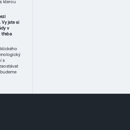
s kterou
ezi
Vy jste si
ády v
 třeba
aktického
hnologický
í s
 zaostávat
py budeme