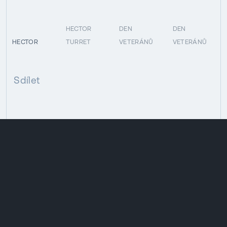
HECTOR
DEN
DEN
HECTOR
TURRET
VETERÁNŮ
VETERÁNŮ
Sdílet