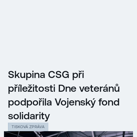
EN
MENU
ENGLISH
|
ČESKY
Skupina CSG při
příležitosti Dne veteránů
podpořila Vojenský fond
solidarity
TISKOVÁ ZPRÁVA