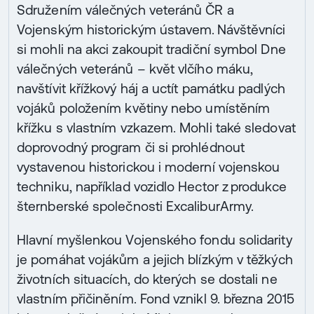
Sdružením válečných veteránů ČR a
Vojenským historickým ústavem. Návštěvníci
si mohli na akci zakoupit tradiční symbol Dne
válečných veteránů – květ vlčího máku,
navštívit křížkový háj a uctít památku padlých
vojáků položením květiny nebo umístěním
křížku s vlastním vzkazem. Mohli také sledovat
doprovodný program či si prohlédnout
vystavenou historickou i moderní vojenskou
techniku, například vozidlo Hector z produkce
šternberské společnosti ExcaliburArmy.
Hlavní myšlenkou Vojenského fondu solidarity
je pomáhat vojákům a jejich blízkým v těžkých
životních situacích, do kterých se dostali ne
vlastním přičiněním. Fond vznikl 9. března 2015