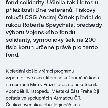
fond solidarity. Učinila tak i letos u
příležitosti Dne veteránů. Tiskový
mluvčí CSG Andrej Čírtek předal do
rukou Roberta Speychala, předsedy
výboru Vojenského fondu
solidarity, symbolický šek na 200
tisíc korun určené právě pro tento
fond.
K předání došlo v rámci programu
vzpomínkové akce, která se každoročně koná
na náměstí Míru v Praze, letos se uskutečnila
v pondělí 11. listopadu. Městská část Praha 2 ji
pořádá ve spolupráci s Armádou ČR,
Československou obcí legionářskou,