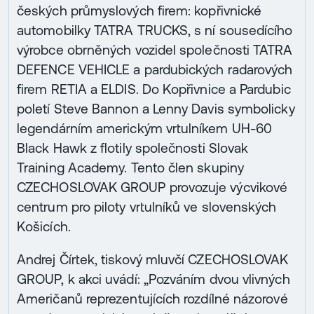
českých průmyslových firem: kopřivnické
automobilky TATRA TRUCKS, s ní sousedícího
výrobce obrněných vozidel společnosti TATRA
DEFENCE VEHICLE a pardubických radarových
firem RETIA a ELDIS. Do Kopřivnice a Pardubic
poletí Steve Bannon a Lenny Davis symbolicky
legendárním americkým vrtulníkem UH-60
Black Hawk z flotily společnosti Slovak
Training Academy. Tento člen skupiny
CZECHOSLOVAK GROUP provozuje výcvikové
centrum pro piloty vrtulníků ve slovenských
Košicích.
Andrej Čírtek, tiskový mluvčí CZECHOSLOVAK
GROUP, k akci uvádí: „Pozváním dvou vlivných
Američanů reprezentujících rozdílné názorové