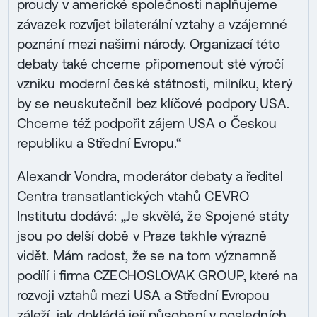
proudy v americké společnosti naplňujeme
závazek rozvíjet bilaterální vztahy a vzájemné
poznání mezi našimi národy. Organizací této
debaty také chceme připomenout sté výročí
vzniku moderní české státnosti, milníku, který
by se neuskutečnil bez klíčové podpory USA.
Chceme též podpořit zájem USA o Českou
republiku a Střední Evropu.“
Alexandr Vondra, moderátor debaty a ředitel
Centra transatlantických vtahů CEVRO
Institutu dodává: „Je skvělé, že Spojené státy
jsou po delší době v Praze takhle výrazně
vidět. Mám radost, že se na tom významně
podílí i firma CZECHOSLOVAK GROUP, které na
rozvoji vztahů mezi USA a Střední Evropou
záleží, jak dokládá její působení v posledních