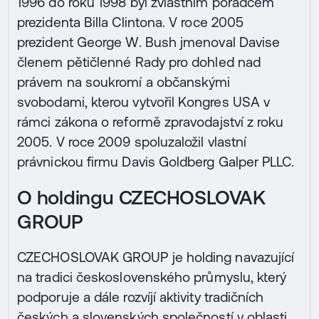
1996 do roku 1998 byl zvláštním poradcem
prezidenta Billa Clintona. V roce 2005
prezident George W. Bush jmenoval Davise
členem pětičlenné Rady pro dohled nad
právem na soukromí a občanskými
svobodami, kterou vytvořil Kongres USA v
rámci zákona o reformě zpravodajství z roku
2005. V roce 2009 spoluzaložil vlastní
právnickou firmu Davis Goldberg Galper PLLC.
O holdingu CZECHOSLOVAK
GROUP
CZECHOSLOVAK GROUP je holding navazující
na tradici československého průmyslu, který
podporuje a dále rozvíjí aktivity tradičních
českých a slovenských společností v oblasti