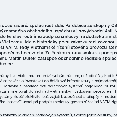
robce radarů, společnost Eldis Pardubice ze skupiny C
významného obchodního úspěchu v jihovýchodní Asii. N
šlo ke slavnostnímu podpisu smlouvy na dodávku a insta
o Vietnamu. Jde o historicky první zakázku realizovanou
st VATM, tedy Vietnamské řízení letového provozu. Ce
společnost neuvedla. Za českou stranu smlouvu podeps
amu Martin Dufek, zástupce obchodního ředitele společ
dubice.
růmysl ve Vietnamu prochází rychlým růstem, což přináší jak příleži
M se zavázalo investovat do špičkové infrastruktury a nejmoderněj
í. Dodávka a instalace pěti radarových systémů hraje klíčovou roli 
a významně posílí dohled nad vietnamským vzdušným prostorem. T
stémy zlepší efektivitu letů, zajistí bezpečnost a přispějí k modern
ho letectví,“ uvedl při podpisu smlouvy generální ředitel VATM 
zakázky je dodání radarových systémů, školení jejich obsluhy, in