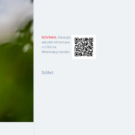
NOVINKA:
Sledujte
aktuální informace
o CSG na
WhatsApp kanálu
Sdílet