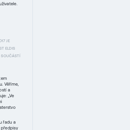
živatele.
17 JE
T ELDIS
 SOUČÁSTÍ
ktem
. Věříme,
ostí a
uje: „Ve
i
sterstvo
u řadu a
i předpisy