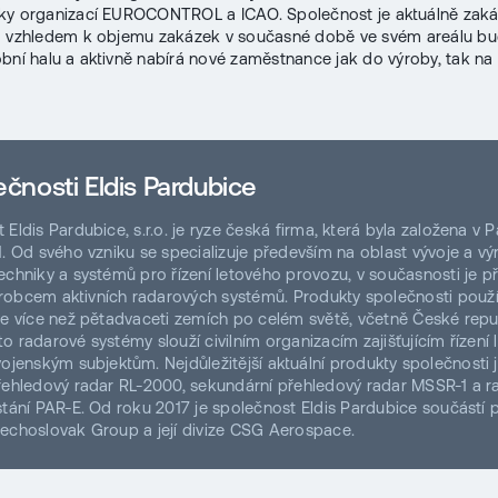
ky organizací EUROCONTROL a ICAO. Společnost je aktuálně zak
a vzhledem k objemu zakázek v současné době ve svém areálu bu
bní halu a aktivně nabírá nové zaměstnance jak do výroby, tak na
ečnosti Eldis Pardubice
Eldis Pardubice, s.r.o. je ryze česká firma, která byla založena v 
1. Od svého vzniku se specializuje především na oblast vývoje a vý
echniky a systémů pro řízení letového provozu, v současnosti je 
obcem aktivních radarových systémů. Produkty společnosti použí
ve více než pětadvaceti zemích po celém světě, včetně České repub
to radarové systémy slouží civilním organizacím zajišťujícím řízení
vojenským subjektům. Nejdůležitější aktuální produkty společnosti 
řehledový radar RL-2000, sekundární přehledový radar MSSR-1 a r
stání PAR-E. Od roku 2017 je společnost Eldis Pardubice součástí
echoslovak Group a její divize CSG Aerospace.