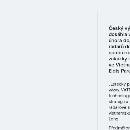
Český vý
dosáhla 
února do
radarů d
společno
zakázky 
ve Vietn
Eldis Par
„Letecký p
výzvy. VAT
technologi
strategii 
radarové sy
vietnamské
Long.
Předmětem 