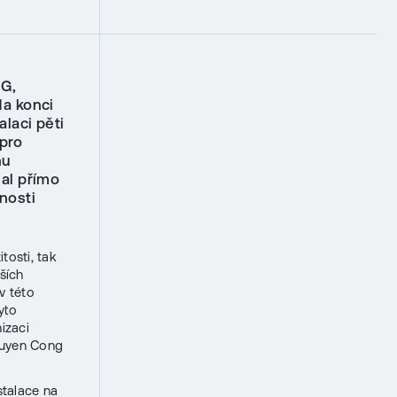
SG,
a konci
laci pěti
 pro
nu
al přímo
nosti
tosti, tak
ších
v této
yto
izaci
Nguyen Cong
stalace na