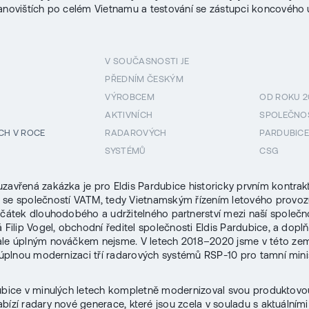
anovištích po celém Vietnamu a testování se zástupci koncového u
V SOUČASNOSTI JE
PŘEDNÍM ČESKÝM
VÝROBCEM
OD ROKU 20
AKTIVNÍCH
SPOLEČNOS
CH V ROCE
RADAROVÝCH
PARDUBICE
SYSTÉMŮ
CSG
uzavřená zakázka je pro Eldis Pardubice historicky prvním kontra
se společností VATM, tedy Vietnamským řízením letového provozu
ačátek dlouhodobého a udržitelného partnerství mezi naší společn
 Filip Vogel, obchodní ředitel společnosti Eldis Pardubice, a doplň
ale úplným nováčkem nejsme. V letech 2018–2020 jsme v této zem
i úplnou modernizaci tří radarových systémů RSP-10 pro tamní mini
ubice v minulých letech kompletně modernizoval svou produktovo
abízí radary nové generace, které jsou zcela v souladu s aktuálním