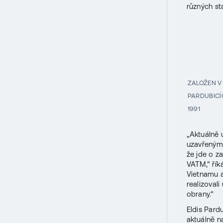
různých st
ZALOŽEN V
PARDUBICÍ
1991
„Aktuálně 
uzavřeným 
že jde o z
VATM,“ říká
Vietnamu 
realizoval
obrany.“
Eldis Pard
aktuálně n