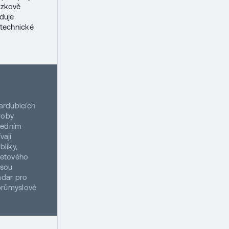
ázkově
duje
 technické
Pardubicích
roby
předním
vají
liky,
 letového
jsou
adar pro
 průmyslové