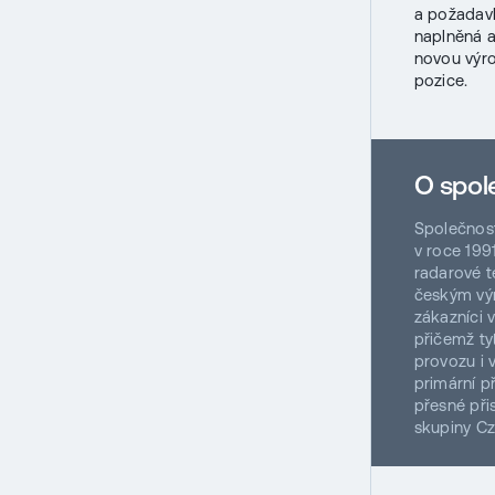
a požadav
naplněná 
novou výro
pozice.
O spol
Společnost 
v roce 199
radarové t
českým výr
zákazníci 
přičemž ty
provozu i 
primární p
přesné při
skupiny Cz