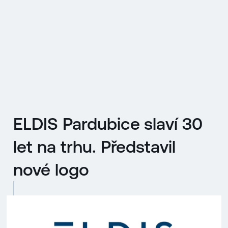
EN
MENU
ENGLISH
|
ČESKY
ELDIS Pardubice slaví 30
let na trhu. Představil
nové logo