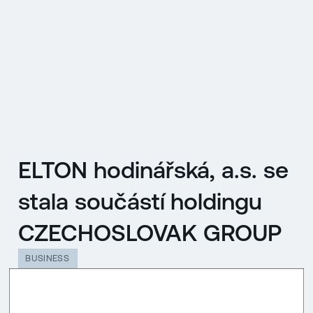
EN
MENU
ENGLISH
|
ČESKY
ELTON hodinářská, a.s. se
stala součástí holdingu
CZECHOSLOVAK GROUP
BUSINESS