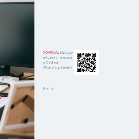
NOVINKA:
Sledujte
aktuální informace
o CSG na
WhatsApp kanálu
Sdílet