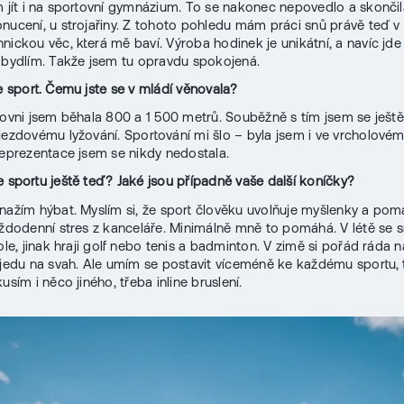
m jít i na sportovní gymnázium. To se nakonec nepovedlo a skončila
nucení, u strojařiny. Z tohoto pohledu mám práci snů právě teď v
nickou věc, která mě baví. Výroba hodinek je unikátní, a navíc jde
 bydlím. Takže jsem tu opravdu spokojená.
te sport. Čemu jste se v mládí věnovala?
rovni jsem běhala 800 a 1 500 metrů. Souběžně s tím jsem se ješt
jezdovému lyžování. Sportování mi šlo – byla jsem i ve vrcholovém
reprezentace jsem se nikdy nedostala.
e sportu ještě teď? Jaké jsou případně vaše další koníčky?
nažím hýbat. Myslím si, že sport člověku uvolňuje myšlenky a po
aždodenní stres z kanceláře. Minimálně mně to pomáhá. V létě se 
ole, jinak hraji golf nebo tenis a badminton. V zimě si pořád ráda n
yjedu na svah. Ale umím se postavit víceméně ke každému sportu,
usím i něco jiného, třeba inline bruslení.