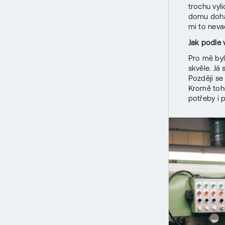
trochu vyl
domu dohán
mi to neva
Jak podle 
Pro mě byl
skvěle. Já 
Později se
Kromě toho
potřeby i 