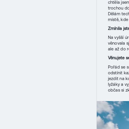
chtěla jse
trochou do
Dělám tech
místě, kde
Zmínila js
Na vyšší ú
věnovala s
ale až do 
Věnujete s
Pořád se s
odstínit k
jezdit na k
lyžáky a v
občas si zk