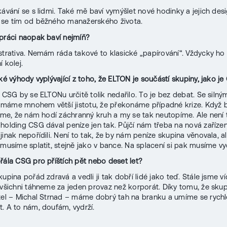
kávání se s lidmi. Také mě baví vymýšlet nové hodinky a jejich desi
 se tím od běžného manažerského života.
práci naopak baví nejmíň?
strativa. Nemám ráda takové to klasické „papírování“. Vždycky 
 kolej.
aké výhody vyplývající z toho, že ELTON je součástí skupiny, jako j
z CSG by se ELTONu určitě tolik nedařilo. To je bez debat. Se silný
máme mnohem větší jistotu, že překonáme případné krize. Když 
víme, že nám hodí záchranný kruh a my se tak neutopíme. Ale není 
holding CSG dával peníze jen tak. Půjčí nám třeba na nová zařízení
inak nepořídili. Není to tak, že by nám peníze skupina věnovala, al
ý musíme splatit, stejně jako v bance. Na splacení si pak musíme vy
řála CSG pro příštích pět nebo deset let?
upina pořád zdravá a vedli ji tak dobří lidé jako teď. Stále jsme v
 všichni táhneme za jeden provaz než korporát. Díky tomu, že sku
tel – Michal Strnad – máme dobrý tah na branku a umíme se rychl
. A to nám, doufám, vydrží.