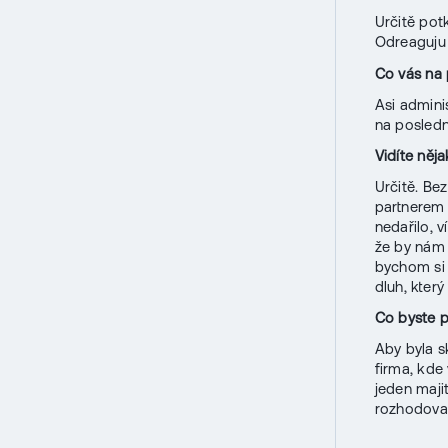
Určitě pot
Odreaguju
Co vás na 
Asi admini
na poslední
Vidíte něj
Určitě. Be
partnerem 
nedařilo, 
že by nám 
bychom si j
dluh, kter
Co byste p
Aby byla sk
firma, kde
jeden maji
rozhodovat