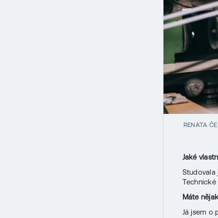
RENATA ČE
Jaké vlast
Studovala 
Technické u
Máte nějak
Já jsem o 