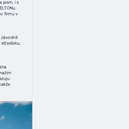
 jsem, i s
 ELTONu.
 o firmu v
ě závodně
 středisku,
máhá
snažím
azuju
 takže