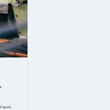
a
 sport,