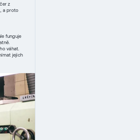
čer z
, a proto
le funguje
atně.
uho váhat.
ímat jejich