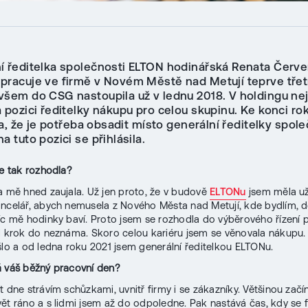
í ředitelka společnosti ELTON hodinářská Renata Červ
 pracuje ve firmě v Novém Městě nad Metují teprve tře
všem do CSG nastoupila už v lednu 2018. V holdingu ne
 pozici ředitelky nákupu pro celou skupinu. Ke konci r
ila, že je potřeba obsadit místo generální ředitelky spol
a tuto pozici se přihlásila.
se tak rozhodla?
a mě hned zaujala. Už jen proto, že v budově
ELTONu
jsem měla u
ncelář, abych nemusela z Nového Města nad Metují, kde bydlím, d
íc mě hodinky baví. Proto jsem se rozhodla do výběrového řízení při
l krok do neznáma. Skoro celou kariéru jsem se věnovala nákupu
šlo a od ledna roku 2021 jsem generální ředitelkou ELTONu.
 váš běžný pracovní den?
t dne strávím schůzkami, uvnitř firmy i se zákazníky. Většinou za
ět ráno a s lidmi jsem až do odpoledne. Pak nastává čas, kdy se 