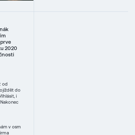
enák
tím
jprve
oku 2020
ečnosti
ž od
ojíždět do
hlásit, i
. Nakonec
čínám v osm
firma