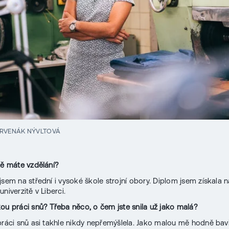
RVENÁK NÝVLTOVÁ
ně máte vzdělání?
jsem na střední i vysoké škole strojní obory. Diplom jsem získala n
niverzitě v Liberci.
ou práci snů? Třeba něco, o čem jste snila už jako malá?
práci snů asi takhle nikdy nepřemýšlela. Jako malou mě hodně bavil