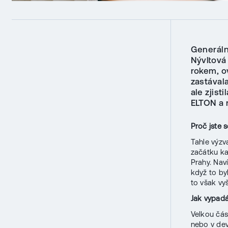
Generáln
Nývltová
rokem, o
zastávala
ale zjist
ELTON a n
Proč jste 
Tahle výzv
začátku ka
Prahy. Nav
když to by
to však vy
Jak vypadá
Velkou čás
nebo v dev