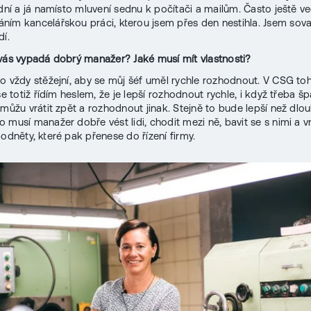
idní a já namísto mluvení sednu k počítači a mailům. Často ještě ve
ím kancelářskou práci, kterou jsem přes den nestihla. Jsem sova
dí.
vás vypadá dobrý manažer? Jaké musí mít vlastnosti?
o vždy stěžejní, aby se můj šéf uměl rychle rozhodnout. V CSG toh
se totiž řídím heslem, že je lepší rozhodnout rychle, i když třeba šp
 můžu vrátit zpět a rozhodnout jinak. Stejně to bude lepší než dlo
 musí manažer dobře vést lidi, chodit mezi ně, bavit se s nimi a vn
podněty, které pak přenese do řízení firmy.