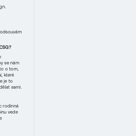
gn.
ho odsouvám
e CSG?
m
by se nám
to o tom,
, které
e je to
dělat sami.
íc rodinná
pinu vede
e