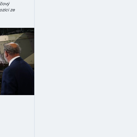
íčový
ozici ze