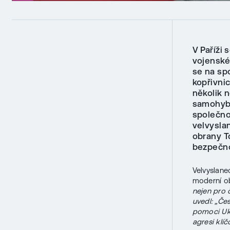
V Paříži
vojenské
se na sp
kopřivni
několik n
samohybn
společno
velvysla
obrany T
bezpečno
Velvyslane
moderní o
nejen pro 
uvedl: „Če
pomoci Ukr
agresi klíč