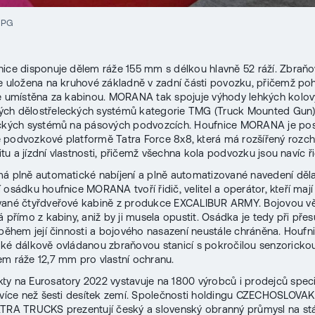
JPG
ice disponuje dělem ráže 155 mm s délkou hlavně 52 ráží. Zbraň
e uložena na kruhové základně v zadní části povozku, přičemž p
e umístěna za kabinou. MORANA tak spojuje výhody lehkých kolo
ch dělostřeleckých systémů kategorie TMG (Truck Mounted Gun)
eckých systémů na pásových podvozcích. Houfnice MORANA je po
podvozkové platformě Tatra Force 8x8, která má rozšířený rozc
litu a jízdní vlastnosti, přičemž všechna kola podvozku jsou navíc ři
á plně automatické nabíjení a plně automatizované navedení děla
 osádku houfnice MORANA tvoří řidič, velitel a operátor, kteří mají
vané čtyřdveřové kabině z produkce EXCALIBUR ARMY. Bojovou v
á přímo z kabiny, aniž by ji musela opustit. Osádka je tedy při pře
 během její činnosti a bojového nasazení neustále chráněna. Houfni
ké dálkově ovládanou zbraňovou stanicí s pokročilou senzoricko
m ráže 12,7 mm pro vlastní ochranu.
ty na Eurosatory 2022 vystavuje na 1800 výrobců i prodejců speci
 více než šesti desítek zemí. Společnosti holdingu CZECHOSLOV
ATRA TRUCKS prezentují český a slovenský obranný průmysl na s