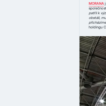
MORANA
j
společnost
patřil k 
obstáli, m
přicházíme
holdingu 