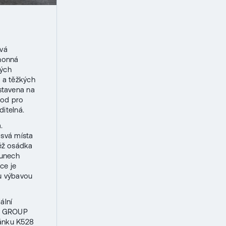
ová
ohonná
vých
 a těžkých
stavena na
hod pro
ditelná.
.
 svá místa
ěž osádka
sunech
ce je
u výbavou
ální
AK GROUP
tánku K528