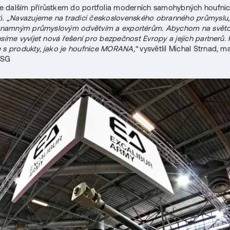
e dalším přírůstkem do portfolia moderních samohybných houfnic
i.
„Navazujeme na tradici československého obranného průmyslu, 
významným průmyslovým odvětvím a exportérům. Abychom na svět
usíme vyvíjet nová řešení pro bezpečnost Evropy a jejích partnerů.
 s produkty, jako je houfnice MORANA,“
vysvětlil Michal Strnad, ma
CSG