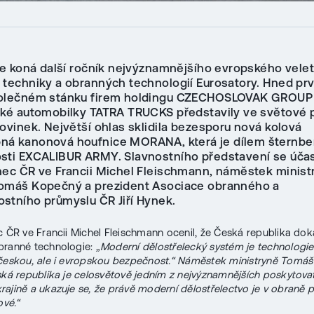
 se koná další ročník nejvýznamnějšího evropského vele
 techniky a obranných technologií Eurosatory. Hned pr
olečném stánku firem holdingu CZECHOSLOVAK GROUP 
cké automobilky TATRA TRUCKS představily ve světové 
ovinek. Největší ohlas sklidila bezesporu nová kolová
á kanonová houfnice MORANA, která je dílem šternbe
sti EXCALIBUR ARMY. Slavnostního představení se účast
nec ČR ve Francii Michel Fleischmann, náměstek minist
omáš Kopečný a prezident Asociace obranného a
stního průmyslu ČR Jiří Hynek.
c ČR ve Francii Michel Fleischmann ocenil, že Česká republika doká
branné technologie:
„Moderní dělostřelecký systém je technologie
českou, ale i evropskou bezpečnost.“ Náměstek ministryně Tomá
ská republika je celosvětově jedním z nejvýznamnějších poskytova
ajině a ukazuje se, že právě moderní dělostřelectvo je v obraně p
ové.“