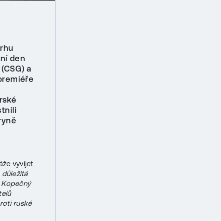
trhu
vní den
(CSG) a
premiéře
rské
nili
ryně
že vyvíjet
 důležitá
š Kopečný
telů
roti ruské