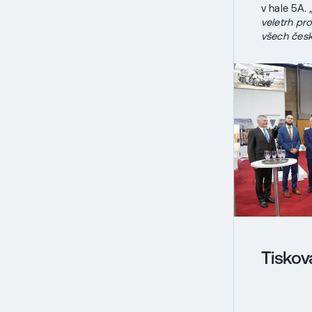
v hale 5A.
veletrh pr
všech česk
Tiskov