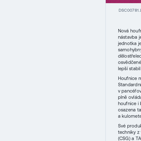
DSC00781.
Nová houfn
nástavba j
jednotka j
samohybný
dělostřel
osvědčené 
lepší stabi
Houfnice m
Standardní
v pancéřo
plně ovlád
houfnice i
osazena ta
a kulomete
Své produk
techniky z
(CSG) a T