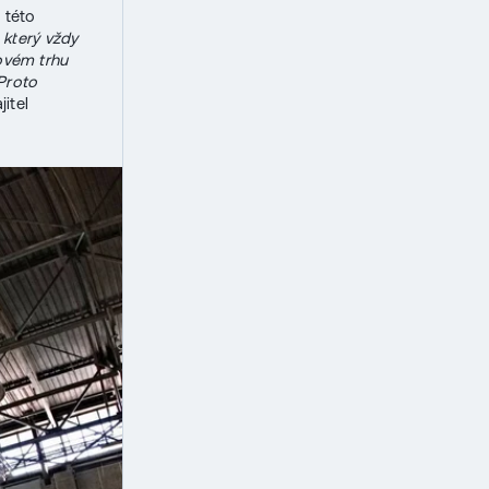
 této
který vždy
ovém trhu
 Proto
jitel