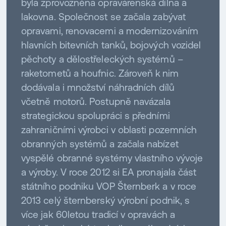
byla zprovozněna opravárenská dílna a
lakovna. Společnost se začala zabývat
opravami, renovacemi a modernizováním
hlavních bitevních tanků, bojových vozidel
pěchoty a dělostřeleckých systémů –
raketometů a houfnic. Zároveň k nim
dodávala i množství náhradních dílů
včetně motorů. Postupně navázala
strategickou spolupráci s předními
zahraničními výrobci v oblasti pozemních
obranných systémů a začala nabízet
vyspělé obranné systémy vlastního vývoje
a výroby. V roce 2012 si EA pronajala část
státního podniku VOP Šternberk a v roce
2013 celý šternberský výrobní podnik, s
více jak 60letou tradicí v opravách a