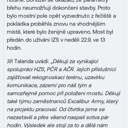
břehu neumožňují dokončení stavby. Proto
bylo mostní pole opět vyzvednuto z řečiště a
pokládka proběhla znovu na vhodnějším
místě, které bylo ženijně upraveno. Most byl
předán do užívání IZS v neděli 22.9. ve 13
hodin.
Jiří Talanda uvádí:
„Děkuji za vynikající
spolupráci HZS, PČR a AČR. Jejich příslušníci
zajišťovali rekognoskaci terénu, uzavírku
komunikace, zázemí pro náš tým a
samozřejmě pomoc při položení mostu. Děkuji
také týmu zaměstnanců Excalibur Army, který
na projektu pracoval. Od čtvrtka jsme se
nezastavili a přes víkend naspali sotva pár
hodin. Výsledek ale stojí za to a dělá nám