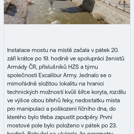
Instalace mostu na místě začala v pátek 20.
září krátce po 19. hodině ve spolupráci ženistů
Armády ČR, příslušníků HZS a týmu
společnosti Excalibur Army. Jednalo se o
mimořádně složitou lokalitu na hranici
technických možností kvůli šířce koryta, rozdílu
ve výšce obou břehů řeky, nedostatku místa
pro manipulaci a poškození říčního dna, do
kterého bylo třeba zapustit podpěry. První
mostové pole bylo položeno v pátek po 23.
hodině. Bohužel se ukázalo, že parametry