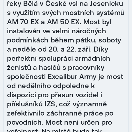
řeky Bělá v České vsi na Jesenicku
s využitím svých mostních systémů
AM 70 EX a AM 50 EX. Most byl
instalován ve velmi náročných
podmínkách během pátku, soboty
a neděle od 20. a 22. září. Díky
perfektní spolupráci armádních
ženistů a hasičů s pracovníky
společnosti Excalibur Army je most
od nedělního odpoledne k
dispozici pro přesun vozidel i
příslušníků IZS, což významně
zefektivnilo záchranné práce po
povodních. Most není určen pro
veřejnost. Na místě bude tak