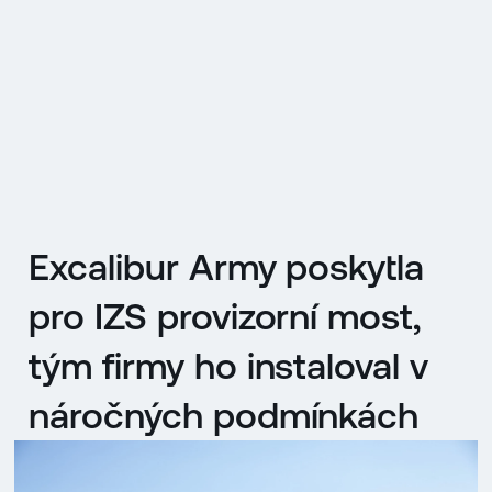
EN
MENU
ENGLISH
|
ČESKY
Excalibur Army poskytla
pro IZS provizorní most,
tým firmy ho instaloval v
náročných podmínkách