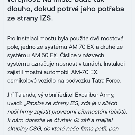
dlouho, dokud potrvá jeho potřeba
ze strany IZS.
Pro instalaci mostu byla použita dvě mostová
pole, jedno ze systému AM 70 EX a druhé ze
systému AM 50 EX. Číslice v názvech
systému označuje nosnost v tunách. Instalaci
zajistil mostní automobil AM-70 EX,
osmikolové vozidlo na podvozku Tatra Force.
Jiří Talanda, výrobní ředitel Excalibur Army,
uvádí: „
Prosba ze strany IZS, zda je v silách
naší firmy zajistit provizorní přemostění řečiště,
k nám dorazila ve čtvrtek 19. září a majitel
skupiny CSG, do které naše firma patří, pan