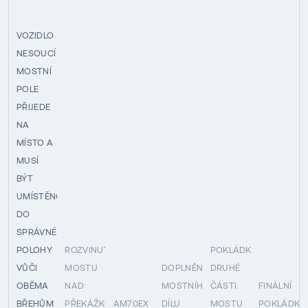
VOZIDLO
NESOUCÍ
MOSTNÍ
POLE
PŘIJEDE
NA
MÍSTO A
MUSÍ
BÝT
UMÍSTĚNO
DO
SPRÁVNÉ
POLOHY
ROZVINUTÍ
POKLÁDKA
VŮČI
MOSTU
DOPLNĚNÍ
DRUHÉ
OBĚMA
NAD
MOSTNÍHO
ČÁSTI
FINÁLNÍ
BŘEHŮM
PŘEKÁŽKU
AM70EX
DÍLU
MOSTU
POKLÁDKA