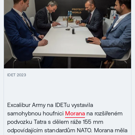
IDET 2023
Excalibur Army na IDETu vystavila
samohybnou houfnici
Morana
na rozšířeném
podvozku Tatra s dělem ráže 155 mm
odpovídajícím standardům NATO. Morana měla