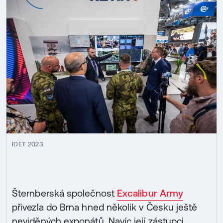
IDET 2023
Šternberská společnost
Excalibur Army
přivezla do Brna hned několik v Česku ještě
neviděných exponátů. Navíc její zástupci