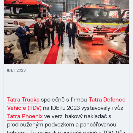
IDET 2023
Tatra Trucks
společně s firmou
Tatra Defence
Vehicle (TDV)
na IDETu 2023 vystavovaly i vůz
Tatra Phoenix
ve verzi hákový nakladač s
prodlouženým podvozkem a pancéřovanou
kabinou. Tu vyvinuli a vyrábějí právě v TDV. Vůz