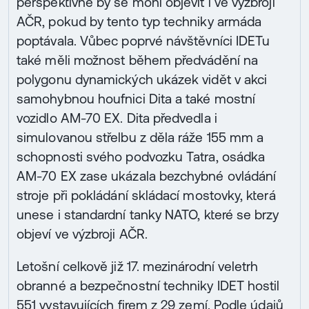
perspektivně by se mohl objevit i ve výzbroji
AČR, pokud by tento typ techniky armáda
poptávala. Vůbec poprvé návštěvníci IDETu
také měli možnost během předvádění na
polygonu dynamických ukázek vidět v akci
samohybnou houfnici Dita a také mostní
vozidlo AM-70 EX. Dita předvedla i
simulovanou střelbu z děla ráže 155 mm a
schopnosti svého podvozku Tatra, osádka
AM-70 EX zase ukázala bezchybné ovládání
stroje při pokládání skládací mostovky, která
unese i standardní tanky NATO, které se brzy
objeví ve výzbroji AČR.
Letošní celkově již 17. mezinárodní veletrh
obranné a bezpečnostní techniky IDET hostil
551 vystavujících firem z 29 zemí. Podle údajů