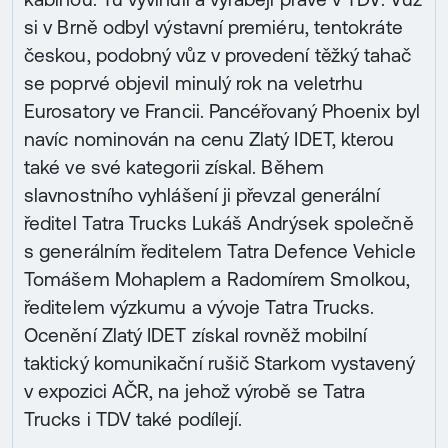
si v Brně odbyl výstavní premiéru, tentokráte
českou, podobný vůz v provedení těžký tahač
se poprvé objevil minulý rok na veletrhu
Eurosatory ve Francii. Pancéřovaný Phoenix byl
navíc nominován na cenu Zlatý IDET, kterou
také ve své kategorii získal. Během
slavnostního vyhlášení ji převzal generální
ředitel Tatra Trucks Lukáš Andrýsek společně
s generálním ředitelem Tatra Defence Vehicle
Tomášem Mohaplem a Radomírem Smolkou,
ředitelem výzkumu a vývoje Tatra Trucks.
Ocenění Zlatý IDET získal rovněž mobilní
taktický komunikační rušič Starkom vystavený
v expozici AČR, na jehož výrobě se Tatra
Trucks i TDV také podílejí.