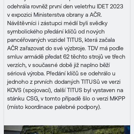
odehrála rovněž první den veletrhu IDET 2023
v expozici Ministerstva obrany a AČR.
Návštěvníci i zástupci médií byli svědky
symbolického předání klíčů od nových
pancéřovaných vozidel TITUS, která začala
AČR zařazovat do své výzbroje. TDV má podle
smluv armádě předat 62 těchto strojů ve třech
verzích, v současné době již naplno běží
sériová výroba. Předání klíčů se odehrálo u
jednoho z prvních dodaných TITUSů ve verzi
KOVS (spojovací), další TITUS byl vystaven na
stánku CSG, v tomto případě šlo o verzi MKPP
(místo koordinace palebné podpory).