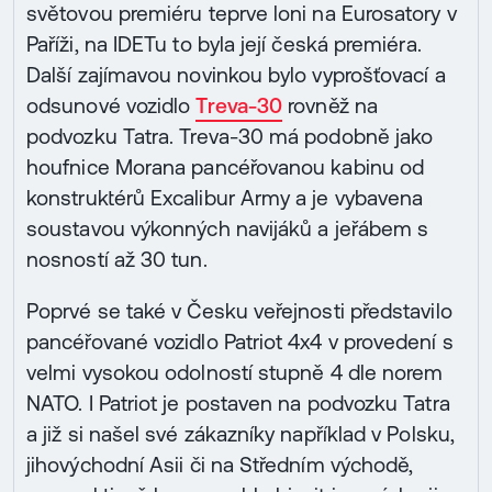
světovou premiéru teprve loni na Eurosatory v
Paříži, na IDETu to byla její česká premiéra.
Další zajímavou novinkou bylo vyprošťovací a
odsunové vozidlo
Treva-30
rovněž na
podvozku Tatra. Treva-30 má podobně jako
houfnice Morana pancéřovanou kabinu od
konstruktérů Excalibur Army a je vybavena
soustavou výkonných navijáků a jeřábem s
nosností až 30 tun.
Poprvé se také v Česku veřejnosti představilo
pancéřované vozidlo Patriot 4x4 v provedení s
velmi vysokou odolností stupně 4 dle norem
NATO. I Patriot je postaven na podvozku Tatra
a již si našel své zákazníky například v Polsku,
jihovýchodní Asii či na Středním východě,