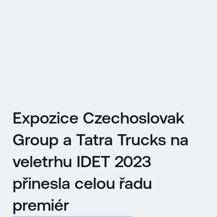
EN
MENU
ENGLISH
|
ČESKY
Expozice Czechoslovak
Group a Tatra Trucks na
veletrhu IDET 2023
přinesla celou řadu
premiér