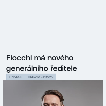
EN
MENU
ENGLISH
|
ČESKY
Fiocchi má nového
generálního ředitele
FINANCE
TISKOVÁ ZPRÁVA