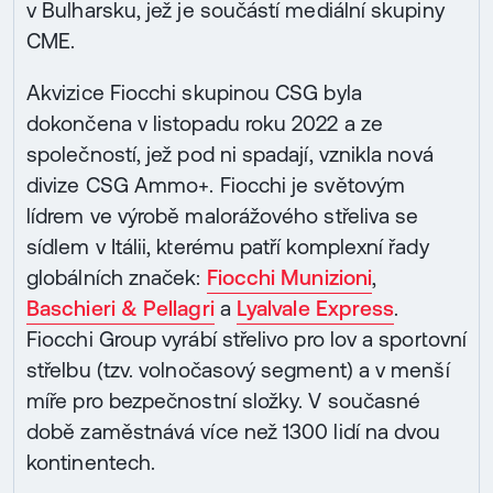
v Bulharsku, jež je součástí mediální skupiny
CME.
Akvizice Fiocchi skupinou CSG byla
dokončena v listopadu roku 2022 a ze
společností, jež pod ni spadají, vznikla nová
divize CSG Ammo+. Fiocchi je světovým
lídrem ve výrobě malorážového střeliva se
sídlem v Itálii, kterému patří komplexní řady
globálních značek:
Fiocchi Munizioni
,
Baschieri & Pellagri
a
Lyalvale Express
.
Fiocchi Group vyrábí střelivo pro lov a sportovní
střelbu (tzv. volnočasový segment) a v menší
míře pro bezpečnostní složky. V současné
době zaměstnává více než 1300 lidí na dvou
kontinentech.