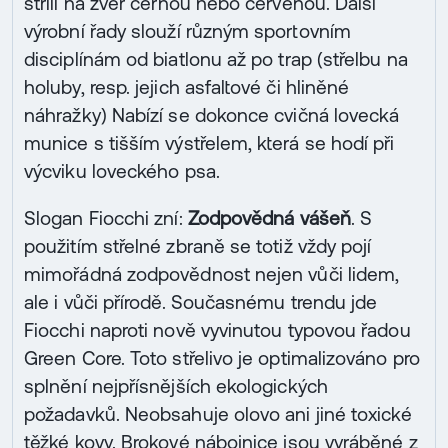
střílí na zvěř černou nebo červenou. Další
výrobní řady slouží různým sportovním
disciplínám od biatlonu až po trap (střelbu na
holuby, resp. jejich asfaltové či hliněné
náhražky) Nabízí se dokonce cvičná lovecká
munice s tišším výstřelem, která se hodí při
výcviku loveckého psa.
Slogan Fiocchi zní:
Zodpovědná vášeň
. S
použitím střelné zbraně se totiž vždy pojí
mimořádná zodpovědnost nejen vůči lidem,
ale i vůči přírodě. Současnému trendu jde
Fiocchi naproti nově vyvinutou typovou řadou
Green Core. Toto střelivo je optimalizováno pro
splnění nejpřísnějších ekologických
požadavků. Neobsahuje olovo ani jiné toxické
těžké kovy. Brokové nábojnice jsou vyráběné z