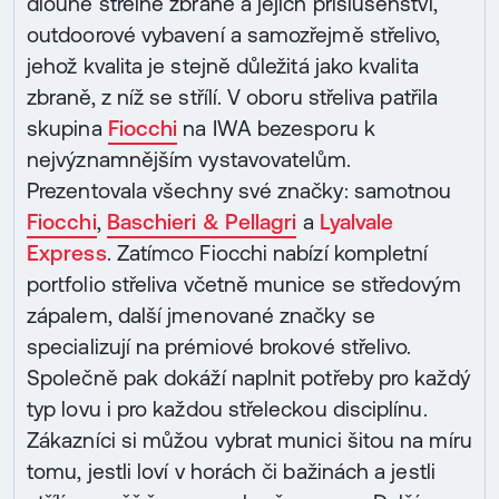
dlouhé střelné zbraně a jejich příslušenství,
outdoorové vybavení a samozřejmě střelivo,
jehož kvalita je stejně důležitá jako kvalita
zbraně, z níž se střílí. V oboru střeliva patřila
skupina
Fiocchi
na IWA bezesporu k
nejvýznamnějším vystavovatelům.
Prezentovala všechny své značky: samotnou
Fiocchi
,
Baschieri & Pellagri
a
Lyalvale
Express
. Zatímco Fiocchi nabízí kompletní
portfolio střeliva včetně munice se středovým
zápalem, další jmenované značky se
specializují na prémiové brokové střelivo.
Společně pak dokáží naplnit potřeby pro každý
typ lovu i pro každou střeleckou disciplínu.
Zákazníci si můžou vybrat munici šitou na míru
tomu, jestli loví v horách či bažinách a jestli