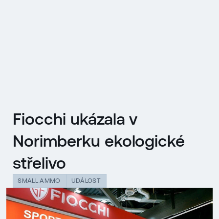
EN
MENU
ENGLISH
|
ČESKY
Fiocchi ukázala v
Norimberku ekologické
střelivo
SMALL AMMO
UDÁLOST