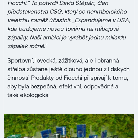
Fiocchi.“ To potvrdil David Štěpán, člen
představenstva CSG, který se norimberského
veletrhu rovněž účastnil: „Expandujeme v USA,
kde budujeme novou továrnu na nábojové
zápalky. Naší ambicí je vyrábět jednu miliardu
zápalek ročně.“
Sportovní, lovecká, zážitková, ale i obranná
střelba zůstane ještě dlouho jednou z lidských
činností. Produkty od Fiocchi přispívají k tomu,
aby byla bezpečná, efektivní, odpovědná a
také ekologická.