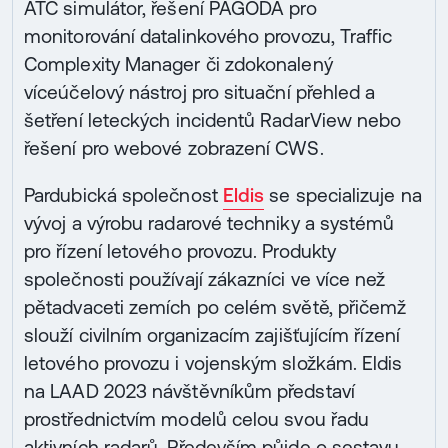
ATC simulátor, řešení PAGODA pro
monitorování datalinkového provozu, Traffic
Complexity Manager či zdokonalený
víceúčelový nástroj pro situační přehled a
šetření leteckých incidentů RadarView nebo
řešení pro webové zobrazení CWS.
Pardubická společnost
Eldis
se specializuje na
vývoj a výrobu radarové techniky a systémů
pro řízení letového provozu. Produkty
společnosti používají zákazníci ve více než
pětadvaceti zemích po celém světě, přičemž
slouží civilním organizacím zajišťujícím řízení
letového provozu i vojenským složkám. Eldis
na LAAD 2023 návštěvníkům představí
prostřednictvím modelů celou svou řadu
aktivních radarů. Především půjde o sestavu