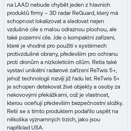
na LAAD nebude chybět jeden z hlavních
produktů firmy – 3D radar ReGuard, který má
schopnost lokalizovat a sledovat nejen
vzdušné cíle s malou odraznou plochou, ale
také pozemní cíle. Jde o kompaktní zařízení,
které je vhodné pro použití v systémech
protivzdušné obrany, především pro ochranu
proti dronům a nízkoletícím cílům. Retia také
vystaví unikátní radarové zařízení ReTwis 5+,
jehož technologii rozvíjí již řadu let. ReTwis 5+
je schopen detekovat živé objekty a osoby za
nekovovými překážkami, což je vlastnost,
kterou oceňují především bezpečnostní složky.
Retii se s tímto produktem podařilo uspět na
několika významných trzích, jako jsou
například USA.