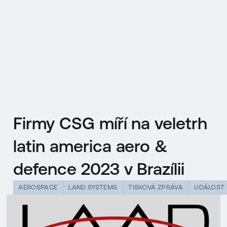
EN
MENU
ENGLISH
|
ČESKY
Firmy CSG míří na veletrh
latin america aero &
defence 2023 v Brazílii
AEROSPACE
LAND SYSTEMS
TISKOVÁ ZPRÁVA
UDÁLOST