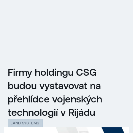
EN
MENU
ENGLISH
|
ČESKY
Firmy holdingu CSG
budou vystavovat na
přehlídce vojenských
technologií v Rijádu
LAND SYSTEMS