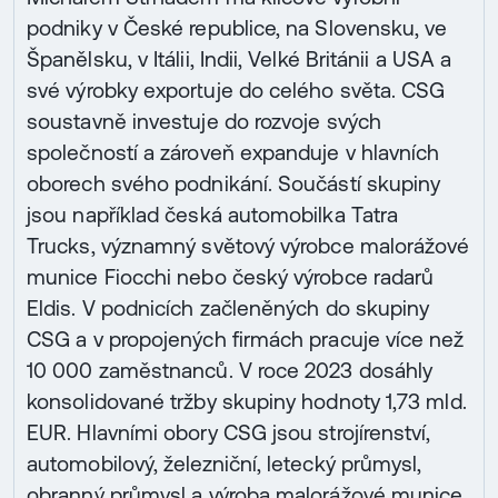
podniky v České republice, na Slovensku, ve
Španělsku, v Itálii, Indii, Velké Británii a USA a
své výrobky exportuje do celého světa. CSG
soustavně investuje do rozvoje svých
společností a zároveň expanduje v hlavních
oborech svého podnikání. Součástí skupiny
jsou například česká automobilka Tatra
Trucks, významný světový výrobce malorážové
munice Fiocchi nebo český výrobce radarů
Eldis. V podnicích začleněných do skupiny
CSG a v propojených firmách pracuje více než
10 000 zaměstnanců. V roce 2023 dosáhly
konsolidované tržby skupiny hodnoty 1,73 mld.
EUR. Hlavními obory CSG jsou strojírenství,
automobilový, železniční, letecký průmysl,
obranný průmysl a výroba malorážové munice.