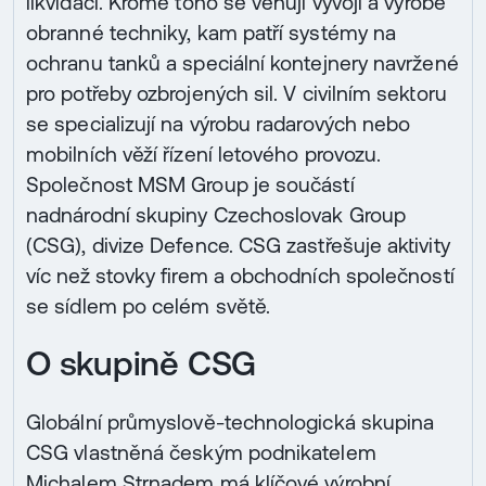
likvidaci. Kromě toho se věnují vývoji a výrobě
obranné techniky, kam patří systémy na
ochranu tanků a speciální kontejnery navržené
pro potřeby ozbrojených sil. V civilním sektoru
se specializují na výrobu radarových nebo
mobilních věží řízení letového provozu.
Společnost MSM Group je součástí
nadnárodní skupiny Czechoslovak Group
(CSG), divize Defence. CSG zastřešuje aktivity
víc než stovky firem a obchodních společností
se sídlem po celém světě.
O skupině CSG
Globální průmyslově-technologická skupina
CSG vlastněná českým podnikatelem
Michalem Strnadem má klíčové výrobní