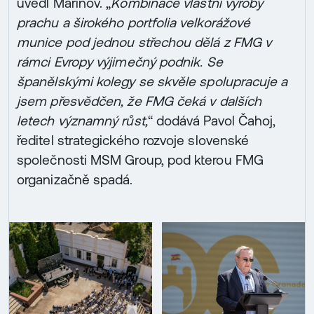
uvedl Marinov. „
Kombinace vlastní výroby
prachu a širokého portfolia velkorážové
munice pod jednou střechou dělá z FMG v
rámci Evropy výjimečný podnik. Se
španělskými kolegy se skvěle spolupracuje a
jsem přesvědčen, že FMG čeká v dalších
letech významný růst,
“ dodává Pavol Čahoj,
ředitel strategického rozvoje slovenské
společnosti MSM Group, pod kterou FMG
organizačně spadá.