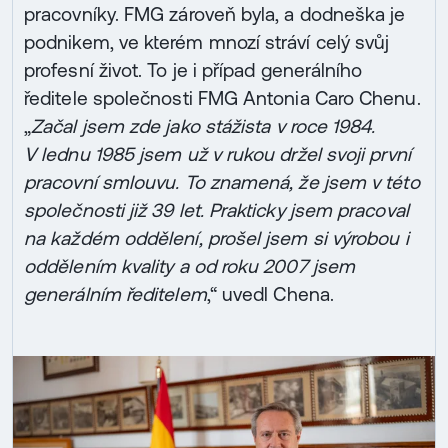
pracovníky. FMG zároveň byla, a dodneška je
podnikem, ve kterém mnozí stráví celý svůj
profesní život. To je i případ generálního
ředitele společnosti FMG Antonia Caro Chenu.
„
Začal jsem zde jako stážista v roce 1984.
V lednu 1985 jsem už v rukou držel svoji první
pracovní smlouvu. To znamená, že jsem v této
společnosti již 39 let. Prakticky jsem pracoval
na každém oddělení, prošel jsem si výrobou i
oddělením kvality a od roku 2007 jsem
generálním ředitelem
,“ uvedl Chena.