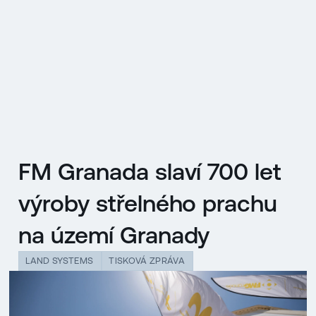
EN
MENU
ENGLISH
|
ČESKY
FM Granada slaví 700 let
výroby střelného prachu
na území Granady
LAND SYSTEMS
TISKOVÁ ZPRÁVA