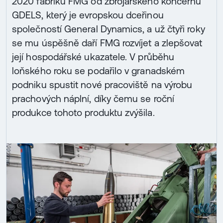
2020 fabriku FMG od zbrojařského koncernu
GDELS, který je evropskou dceřinou
společností General Dynamics, a už čtyři roky
se mu úspěšně daří FMG rozvíjet a zlepšovat
její hospodářské ukazatele. V průběhu
loňského roku se podařilo v granadském
podniku spustit nové pracoviště na výrobu
prachových náplní, díky čemu se roční
produkce tohoto produktu zvýšila.