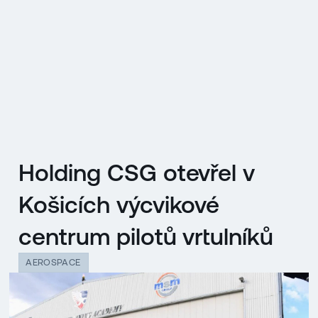
EN
MENU
ENGLISH
|
ČESKY
Holding CSG otevřel v
Košicích výcvikové
centrum pilotů vrtulníků
AEROSPACE