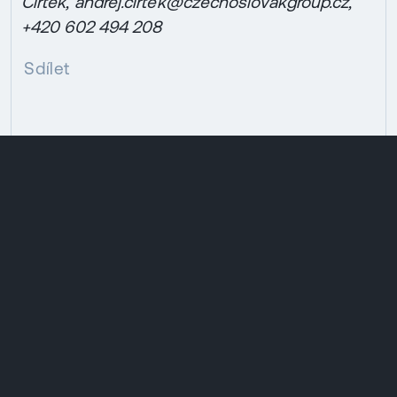
Čírtek,
andrej.cirtek@czechoslovakgroup.cz,
+420 602 494 208
Sdílet