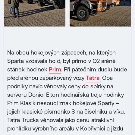
Na obou hokejových zápasech, na kterých
Sparta vzdávala hold, byl přímo v O2 aréně
stánek hodinek
Prim
. Při pátečním duelu bude
před arénou zaparkovaný vozy
Tatra
. Oba
podniky navíc věnovaly ceny do sbírky na
serveru Donio: Elton hodinářská troje hodinky
Prim Klasik nesoucí znak hokejové Sparty –
jejich klasické písmenko S na číselníku a víku.
Tatra Trucks věnovala jako cenu atraktivní
prohlídku výrobního areálu v Kopřivnici a jízdu