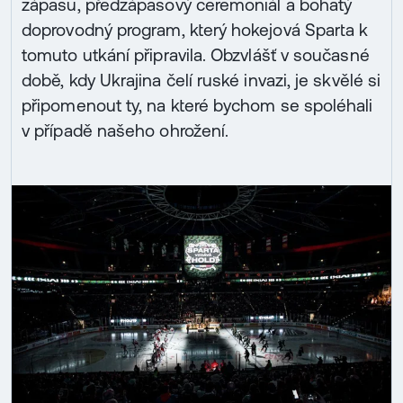
zápasu, předzápasový ceremoniál a bohatý
doprovodný program, který hokejová Sparta k
tomuto utkání připravila. Obzvlášť v současné
době, kdy Ukrajina čelí ruské invazi, je skvělé si
připomenout ty, na které bychom se spoléhali
v případě našeho ohrožení.