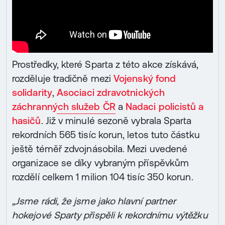
Prostředky, které Sparta z této akce získává,
rozděluje tradičně mezi
Vojenský fond
solidarity
,
Asociaci zdravotnických
záchranných služeb ČR
a
Nadaci policistů a
hasičů
. Již v minulé sezoně vybrala Sparta
rekordních 565 tisíc korun, letos tuto částku
ještě téměř zdvojnásobila. Mezi uvedené
organizace se díky vybraným příspěvkům
rozdělí celkem 1 milion 104 tisíc 350 korun.
„Jsme rádi, že jsme jako hlavní partner
hokejové Sparty přispěli k rekordnímu výtěžku