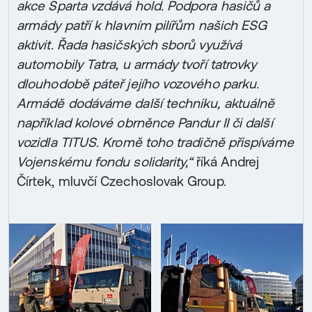
akce Sparta vzdává hold. Podpora hasičů a
armády patří k hlavním pilířům našich ESG
aktivit. Řada hasičských sborů využívá
automobily Tatra, u armády tvoří tatrovky
dlouhodobě páteř jejího vozového parku.
Armádě dodáváme další techniku, aktuálně
například kolové obrněnce Pandur II či další
vozidla TITUS. Kromě toho tradičně přispíváme
Vojenskému fondu solidarity,“
říká Andrej
Čírtek, mluvčí Czechoslovak Group.