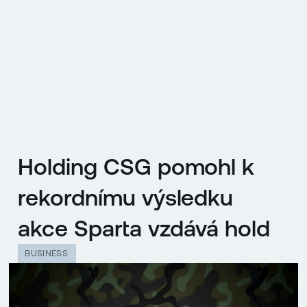
EN
MENU
ENGLISH
|
ČESKY
Holding CSG pomohl k
rekordnímu výsledku
akce Sparta vzdává hold
BUSINESS