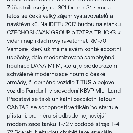
Zúčastnilo se jej na 361 firem z 31 zemí, a i
letos se čeká velký zájem vystavovatelů a
návštěvníků. Na IDETu 2017 budou na stánku
CZECHOSLOVAK GROUP a TATRA TRUCKS k
vidění například nový raketomet RM-70
Vampire, který už má na svém kontě exportní
úspěchy, dále modernizovaná samohybná
houfnice DANA M1 M, která je předobrazem
schválené modernizace houfnic české
armády, či obrněné vozidlo TITUS a bojové
vozidlo Pandur II v provedení KBVP Mk.II Land.
Představí se také unikátní bezpilotní letoun
CANTAS se schopností vertikálního startu a
přistání, premiéru si odbude nejnovější
modernizace tanku T-72 v podobě stroje T-4
72 Scarab. Nebudou chybět také speciální