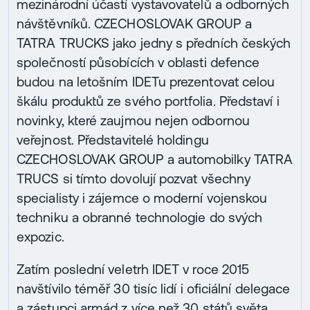
mezinárodní účastí vystavovatelů a odborných
návštěvníků. CZECHOSLOVAK GROUP a
TATRA TRUCKS jako jedny s předních českých
společností působících v oblasti defence
budou na letošním IDETu prezentovat celou
škálu produktů ze svého portfolia. Představí i
novinky, které zaujmou nejen odbornou
veřejnost. Představitelé holdingu
CZECHOSLOVAK GROUP a automobilky TATRA
TRUCS si tímto dovolují pozvat všechny
specialisty i zájemce o moderní vojenskou
techniku a obranné technologie do svých
expozic.
Zatím poslední veletrh IDET v roce 2015
navštívilo téměř 30 tisíc lidí i oficiální delegace
a zástupci armád z více než 30 států světa.