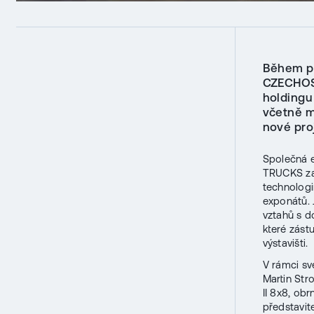
Během pr
CZECHOS
holdingu 
včetně mi
nové proj
Společná 
TRUCKS zau
technologi
exponátů.
vztahů s d
které zást
výstavišti.
V rámci sv
Martin Str
II 8x8, ob
představit