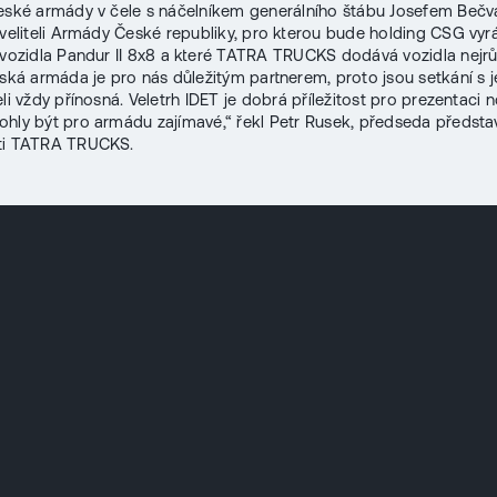
eské armády v čele s náčelníkem generálního štábu Josefem Beč
 veliteli Armády České republiky, pro kterou bude holding CSG vyr
 vozidla Pandur II 8x8 a které TATRA TRUCKS dodává vozidla nejrů
eská armáda je pro nás důležitým partnerem, proto jsou setkání s j
li vždy přínosná. Veletrh IDET je dobrá příležitost pro prezentaci n
ohly být pro armádu zajímavé,“ řekl Petr Rusek, předseda předsta
ti TATRA TRUCKS.