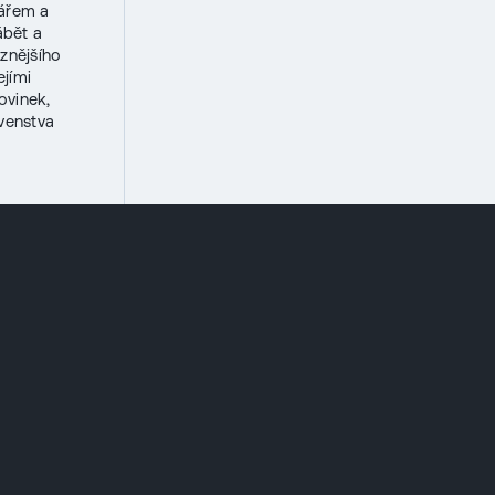
vářem a
ábět a
znějšího
ejími
ovinek,
venstva