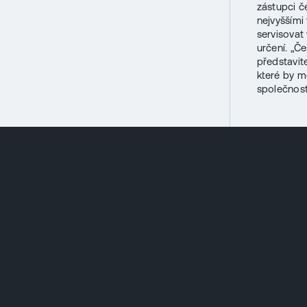
zástupci č
nejvyššími
servisovat
určení. „Č
představite
které by m
společnos