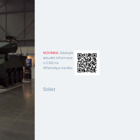
NOVINKA:
Sledujte
aktuální informace
o CSG na
WhatsApp kanálu
Sdílet