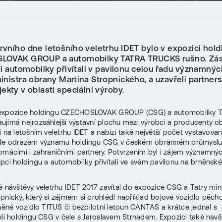
vního dne letošního veletrhu IDET bylo v expozici hold
LOVAK GROUP a automobilky TATRA TRUCKS rušno. Zás
i automobilky přivítali v pavilonu celou řadu významnýc
nistra obrany Martina Stropnického, a uzavřeli partners
ekty v oblasti speciální výroby.
expozice holdingu CZECHOSLOVAK GROUP (CSG) a automobilky 
jímá nejrozsáhlejší výstavní plochu mezi výrobci a producenty 
í na letošním veletrhu IDET a nabízí také největší počet vystavova
 Je odrazem významu holdingu CSG v českém obranném průmyslu 
omácími i zahraničními partnery. Potvrzením byl i zájem významný
upci holdingu a automobilky přivítali ve svém pavilonu na brněnsk
é návštěvy veletrhu IDET 2017 zavítal do expozice CSG a Tatry min
opnický, který si zájmem si prohlédl například bojové vozidlo pěch
rněné vozidlo TITUS či bezpilotní letoun CANTAS a krátce jednal s
eli holdingu CSG v čele s Jaroslavem Strnadem. Expozici také navští