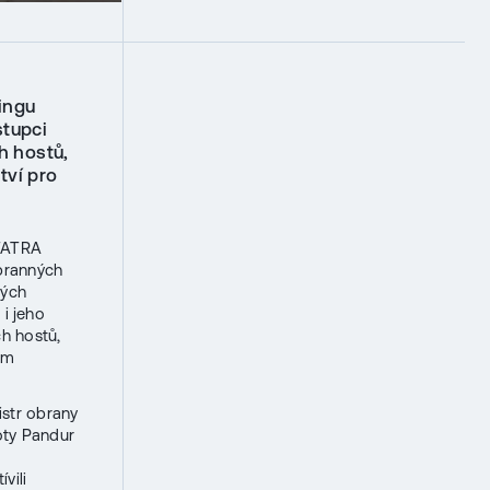
ingu
tupci
h hostů,
tví pro
TATRA
obranných
ných
i jeho
ch hostů,
ém
istr obrany
oty Pandur
vili