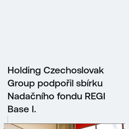
EN
MENU
ENGLISH
|
ČESKY
Holding Czechoslovak
Group podpořil sbírku
Nadačního fondu REGI
Base I.