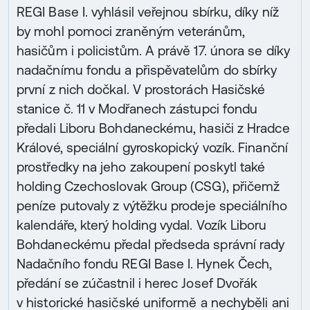
REGI Base I. vyhlásil veřejnou sbírku, díky níž
by mohl pomoci zraněným veteránům,
hasičům i policistům. A právě 17. února se díky
nadačnímu fondu a přispěvatelům do sbírky
první z nich dočkal. V prostorách Hasičské
stanice č. 11 v Modřanech zástupci fondu
předali Liboru Bohdaneckému, hasiči z Hradce
Králové, speciální gyroskopický vozík. Finanční
prostředky na jeho zakoupení poskytl také
holding Czechoslovak Group (CSG), přičemž
peníze putovaly z výtěžku prodeje speciálního
kalendáře, který holding vydal. Vozík Liboru
Bohdaneckému předal předseda správní rady
Nadačního fondu REGI Base I. Hynek Čech,
předání se zúčastnil i herec Josef Dvořák
v historické hasičské uniformě a nechyběli ani