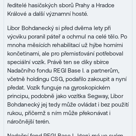
ředitelé hasičských sborů Prahy a Hradce
Králové a další významní hosté.
Libor Bohdanecký si před dvěma lety při
výcviku poranil páteř a ochrnul na celé tělo. Po
mnoha měsících rehabilitací už hýbe horními
končetinami, ale pro přemisťování potřeboval
speciální vozík. Právě ten se díky sbírce
Nadačního fondu REGI Base I. a partnerům,
včetně holdingu CSG, podařilo zakoupit a nyní
předat. Vozík funguje na gyroskopickém
principu, podobně jako vozítka Segway, Libor
Bohdanecký jej tedy může ovládat i bez použití
rukou, přičemž s ním může překonávat i
náročnější terén.
Nadační fond REGI Base I., který má ve svém