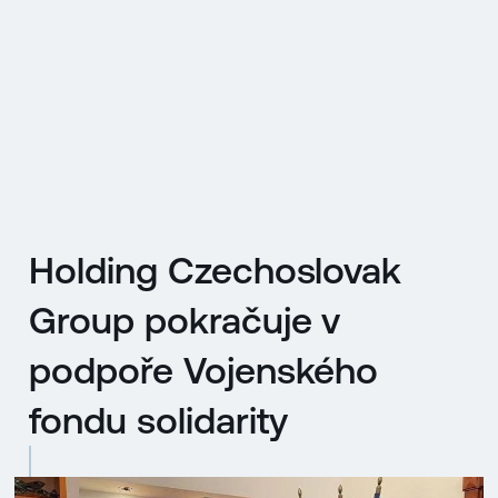
EN
MENU
ENGLISH
|
ČESKY
Holding Czechoslovak
Group pokračuje v
podpoře Vojenského
fondu solidarity