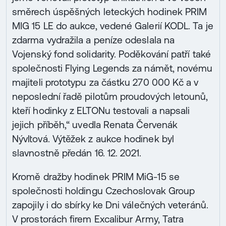
směrech úspěšných leteckých hodinek PRIM
MIG 15 LE do aukce, vedené Galerií KODL. Ta je
zdarma vydražila a peníze odeslala na
Vojenský fond solidarity. Poděkování patří také
společnosti Flying Legends za námět, novému
majiteli prototypu za částku 270 000 Kč a v
neposlední řadě pilotům proudových letounů,
kteří hodinky z ELTONu testovali a napsali
jejich příběh,“ uvedla Renata Červenák
Nývltová. Výtěžek z aukce hodinek byl
slavnostně předán 16. 12. 2021.
Kromě dražby hodinek PRIM MiG-15 se
společnosti holdingu Czechoslovak Group
zapojily i do sbírky ke Dni válečných veteránů.
V prostorách firem Excalibur Army, Tatra