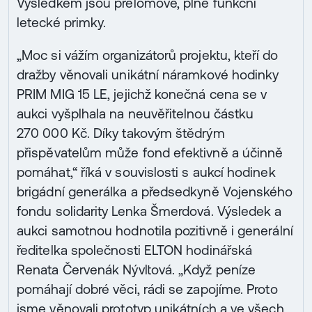
Výsledkem jsou přelomové, plně funkční
letecké primky.
„Moc si vážím organizátorů projektu, kteří do
dražby věnovali unikátní náramkové hodinky
PRIM MIG 15 LE, jejichž konečná cena se v
aukci vyšplhala na neuvěřitelnou částku
270 000 Kč. Díky takovým štědrým
přispěvatelům může fond efektivně a účinně
pomáhat,“ říká v souvislosti s aukcí hodinek
brigádní generálka a předsedkyně Vojenského
fondu solidarity Lenka Šmerdová. Výsledek a
aukci samotnou hodnotila pozitivně i generální
ředitelka společnosti ELTON hodinářská
Renata Červenák Nývltová. „Když peníze
pomáhají dobré věci, rádi se zapojíme. Proto
jsme věnovali prototyp unikátních a ve všech