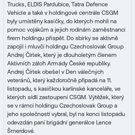
Trucks, ELDIS Pardubice, Tatra Defence
Vehicle a také v holdingové centrále CSGM
byly umístěny kasičky, do kterých mohli na
pomoc vojákům a jejich rodinám zaměstnanci
firem holdingu přispět. Do sbírky se aktivně
zapojil i mluvčí holdingu Czechoslovak Group
Andrej Čírtek, který je dlouholetým členem
Aktivních záloh Armády České republiky.
Andrej Čírtek obešel v Den válečných
veteránů, který každoročně připadá na 11.
listopadu, s kasičkou karlínské kanceláře, ve
kterých sídlí zastoupení CSGM. Výtěžek, který
se v rámci holdingu Czechoslovak Group a
jeho společností vybral, byl na konci listopadu
odevzdán paní brigádní generálce Lence
Šmerdové.