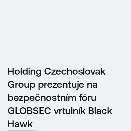
EN
MENU
ENGLISH
|
ČESKY
Holding Czechoslovak
Group prezentuje na
bezpečnostním fóru
GLOBSEC vrtulník Black
Hawk