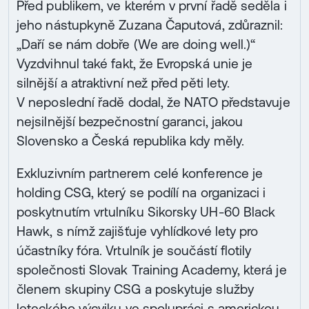
Před publikem, ve kterém v první řadě seděla i
jeho nástupkyně Zuzana Čaputová, zdůraznil:
„Daří se nám dobře (We are doing well.)“
Vyzdvihnul také fakt, že Evropská unie je
silnější a atraktivní než před pěti lety.
V neposlední řadě dodal, že NATO představuje
nejsilnější bezpečnostní garanci, jakou
Slovensko a Česká republika kdy měly.
Exkluzivním partnerem celé konference je
holding CSG, který se podílí na organizaci i
poskytnutím vrtulníku Sikorsky UH-60 Black
Hawk, s nímž zajišťuje vyhlídkové lety pro
účastníky fóra. Vrtulník je součástí flotily
společnosti Slovak Training Academy, která je
členem skupiny CSG a poskytuje služby
leteckého výcviku ve spolupráci s americkou