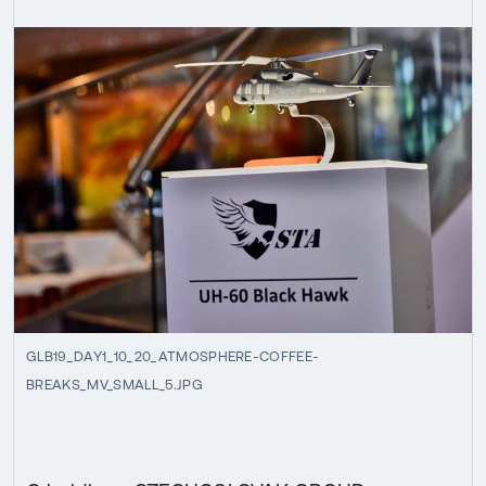
GLB19_DAY1_10_20_ATMOSPHERE-COFFEE-
BREAKS_MV_SMALL_5.JPG