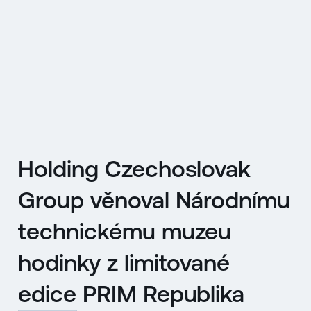
EN
MENU
ENGLISH
|
ČESKY
Holding Czechoslovak
Group věnoval Národnímu
technickému muzeu
hodinky z limitované
edice PRIM Republika