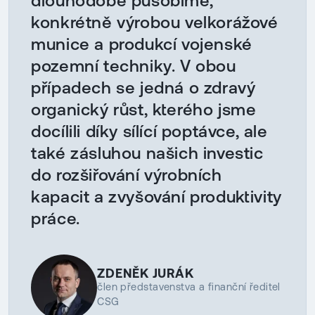
dlouhodobě působíme,
konkrétně výrobou velkorážové
munice a produkcí vojenské
pozemní techniky. V obou
případech se jedná o zdravý
organický růst, kterého jsme
docílili díky sílící poptávce, ale
také zásluhou našich investic
do rozšiřování výrobních
kapacit a zvyšování produktivity
práce.
ZDENĚK JURÁK
člen představenstva a finanční ředitel
CSG