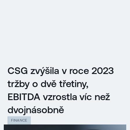
EN
MENU
ENGLISH
|
ČESKY
CSG zvýšila v roce 2023
tržby o dvě třetiny,
EBITDA vzrostla víc než
dvojnásobně
FINANCE