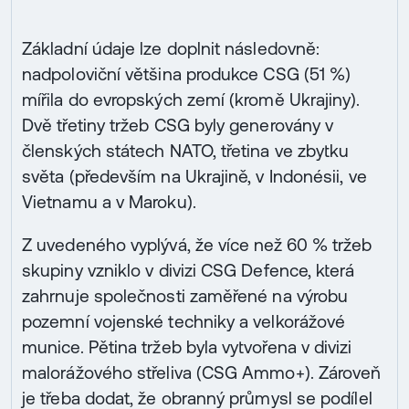
Základní údaje lze doplnit následovně:
nadpoloviční většina produkce CSG (51 %)
mířila do evropských zemí (kromě Ukrajiny).
Dvě třetiny tržeb CSG byly generovány v
členských státech NATO, třetina ve zbytku
světa (především na Ukrajině, v Indonésii, ve
Vietnamu a v Maroku).
Z uvedeného vyplývá, že více než 60 % tržeb
skupiny vzniklo v divizi CSG Defence, která
zahrnuje společnosti zaměřené na výrobu
pozemní vojenské techniky a velkorážové
munice. Pětina tržeb byla vytvořena v divizi
malorážového střeliva (CSG Ammo+). Zároveň
je třeba dodat, že obranný průmysl se podílel