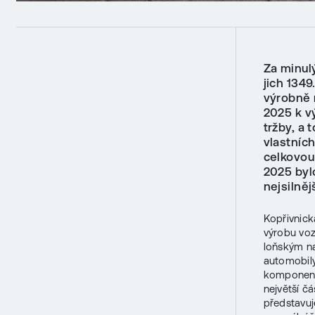
Za minulý
jich 134
výrobně 
2025 k v
tržby, a 
vlastníc
celkovou
2025 byl
nejsilně
Kopřivnick
výrobu voz
loňským na
automobily
komponentů
největší č
představuje