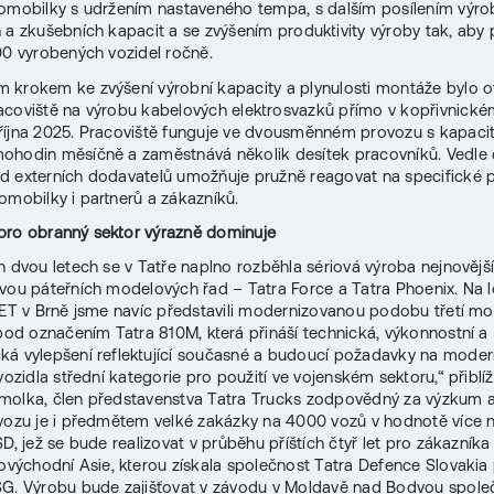
omobilky s udržením nastaveného tempa, s dalším posílením výro
 a zkušebních kapacit a se zvýšením produktivity výroby tak, aby 
00 vyrobených vozidel ročně.
krokem ke zvýšení výrobní kapacity a plynulosti montáže bylo o
coviště na výrobu kabelových elektrosvazků přímo v kopřivnick
íjna 2025. Pracoviště funguje ve dvousměnném provozu s kapaci
hodin měsíčně a zaměstnává několik desítek pracovníků. Vedle 
d externích dodavatelů umožňuje pružně reagovat na specifické
omobilky i partnerů a zákazníků.
pro obranný sektor výrazně dominuje
h dvou letech se v Tatře naplno rozběhla sériová výroba nejnovějš
vou páteřních modelových řad – Tatra Force a Tatra Phoenix. Na
DET v Brně jsme navíc představili modernizovanou podobu třetí m
 pod označením Tatra 810M, která přináší technická, výkonnostní a
á vylepšení reflektující současné a budoucí požadavky na moder
vozidla střední kategorie pro použití ve vojenském sektoru,“ přiblíž
olka, člen představenstva Tatra Trucks zodpovědný za výzkum a
vozu je i předmětem velké zakázky na 4000 vozů v hodnotě více 
D, jež se bude realizovat v průběhu příštích čtyř let pro zákazníka
hovýchodní Asie, kterou získala společnost Tatra Defence Slovakia 
SG. Výrobu bude zajišťovat v závodu v Moldavě nad Bodvou spol