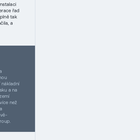
nstalaci
nerace řad
 plně tak
čila, a
a
šnou
í nákladní
sku a na
 zemí
 více než
na
ově-
roup.