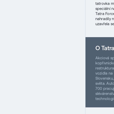
tatrovka m
speciální 
Tatra Force
nahradily 
uzavřela se
O Tatra
Akciová sp
kopřivnick
restruktur
vozidla na
Slovensku,
světa. Aut
700 pracuj
slévárenst
technologi