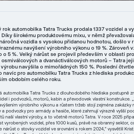
 rok automobilka Tatra Trucks prodala 1337 vozidel a vy
9. Díky širokému produktovému mixu, v němž převažoval
náročná vozidla s vysokou přidanou hodnotou, došlo v 
ýraznému navýšení výrobního výkonu o 19 %. Zároveň vz
to o 5 %. Velký nárůst se projevil především v oblasti p
h osmiválcových a dvanáctiválcových motorů – Tatra jej
 výrobu navýšila o mimořádných 150 %. Poslední čtvrtle
o navíc pro automobilku Tatra Trucks z hlediska produk
jším obdobím celého roku.
á automobilka Tatra Trucks z dlouhodobého hlediska postupně zr
idel i podvozků, motorů, kabin a převodovek vlastní konstrukce. 
výšením výrobního výkonu a růstem tržeb stojí zejména zakázky 
 a podvozky pro armády a hasiče, které zahrnují výrazně vyšší pod
 naší vlastní výroby, a to včetně motorů Tatra. V roce 2025 přip
ást vyrobených vozidel, přes 1000 kusů, právě na obranný sektor, c
 nárůst o stovky vozidel ve srovnání s rokem 2024,“ vysvětlil Kristi