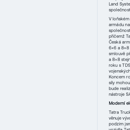
Land Syste
společnosti
V loňském 
armádu na
společnost
přičemž Ta
Česká armá
6×6 a 8×8 
smlouvě př
a 8×8 stej
roku s TD
vojenských
Koncem rok
síly mohou
bude real
nástroje S
Moderní el
Tatra Truc
věnuje vývo
podzim jsm
vozidla Ta