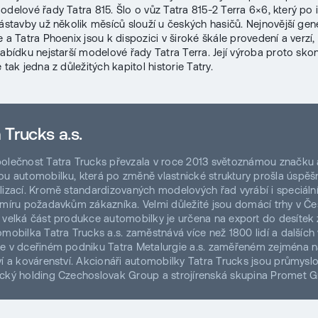
odelové řady Tatra 815. Šlo o vůz Tatra 815-2 Terra 6×6, který po i
nástavby už několik měsíců slouží u českých hasičů. Nejnovější ge
 a Tatra Phoenix jsou k dispozici v široké škále provedení a verzí,
nabídku nejstarší modelové řady Tatra Terra. Její výroba proto skon
 tak jedna z důležitých kapitol historie Tatry.
 Trucks a.s.
olečnost Tatra Trucks převzala v roce 2013 světoznámou značku 
ou automobilku, která po změně vlastnické struktury prošla úspě
alizací. Kromě standardizovaných modelových řad vyrábí i speciáln
 míru požadavkům zákazníka. Velmi důležité jsou domácí trhy v Če
 velká část produkce automobilky je určena na export do desítek
omobilka Tatra Trucks a.s. zaměstnává více než 1800 lidí a dalších
e v dceřiném podniku Tatra Metalurgie a.s. zaměřeném zejména 
ví a kovárenství. Akcionáři automobilky Tatra Trucks jsou průmysl
cký holding Czechoslovak Group a strojírenská skupina Promet G