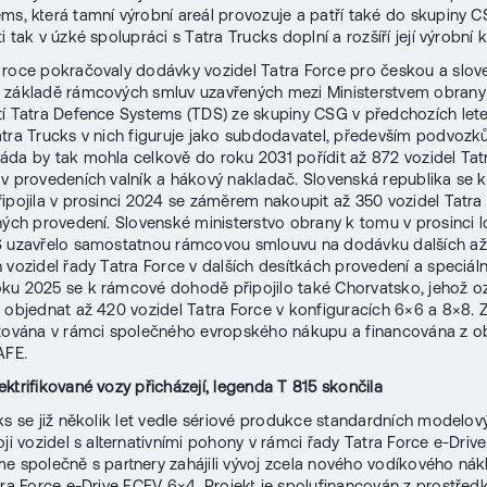
ms, která tamní výrobní areál provozuje a patří také do skupiny 
 tak v úzké spolupráci s Tatra Trucks doplní a rozšíří její výrobní 
roce pokračovaly dodávky vozidel Tatra Force pro českou a slo
 základě rámcových smluv uzavřených mezi Ministerstvem obrany
í Tatra Defence Systems (TDS) ze skupiny CSG v předchozích lete
tra Trucks v nich figuruje jako subdodavatel, především podvozk
da by tak mohla celkově do roku 2031 pořídit až 872 vozidel Tat
v provedeních valník a hákový nakladač. Slovenská republika se k
ipojila v prosinci 2024 se záměrem nakoupit až 350 vozidel Tatra
ných provedení. Slovenské ministerstvo obrany k tomu v prosinci 
S uzavřelo samostatnou rámcovou smlouvu na dodávku dalších až
 vozidel řady Tatra Force v dalších desítkách provedení a speciální
u 2025 se k rámcové dohodě připojilo také Chorvatsko, jehož o
 objednat až 420 vozidel Tatra Force v konfiguracích 6×6 a 8×8.
izována v rámci společného evropského nákupu a financována z 
AFE.
ektrifikované vozy přicházejí, legenda T 815 skončila
ks se již několik let vedle sériové produkce standardních modelov
ji vozidel s alternativními pohony v rámci řady Tatra Force e-Drive
e společně s partnery zahájili vývoj zcela nového vodíkového nák
tra Force e-Drive FCEV 6×4. Projekt je spolufinancován z prostřed