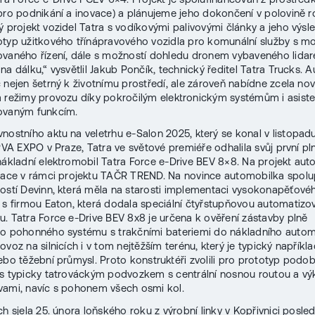
pro podnikání a inovace) a plánujeme jeho dokončení v polovině 
ý projekt vozidel Tatra s vodíkovými palivovými články a jeho výs
typ užitkového třínápravového vozidla pro komunální služby s m
vaného řízení, dále s možností dohledu dronem vybaveného lidar
na dálku,“ vysvětlil Jakub Pončík, technický ředitel Tatra Trucks. 
 nejen šetrný k životnímu prostředí, ale zároveň nabídne zcela no
 režimy provozu díky pokročilým elektronickým systémům i asist
ovaným funkcím.
nostního aktu na veletrhu e-Salon 2025, který se konal v listopad
 PVA EXPO v Praze, Tatra ve světové premiéře odhalila svůj první pl
nákladní elektromobil Tatra Force e-Drive BEV 8×8. Na projekt au
tace v rámci projektu TAČR TREND. Na novince automobilka spol
ostí Devinn, která měla na starosti implementaci vysokonapěťové
 s firmou Eaton, která dodala speciální čtyřstupňovou automatiz
. Tatra Force e-Drive BEV 8x8 je určena k ověření zástavby plně
ho pohonného systému s trakčními bateriemi do nákladního autom
voz na silnicích i v tom nejtěžším terénu, který je typický napříkl
ebo těžební průmysl. Proto konstruktéři zvolili pro prototyp podo
s typicky tatrováckým podvozkem s centrální nosnou routou a v
ami, navíc s pohonem všech osmi kol.
h sjela 25. února loňského roku z výrobní linky v Kopřivnici posled