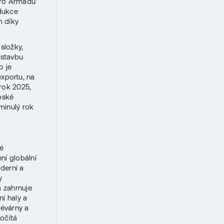
 pro Armádu
odukce
m díky
složky,
 stavbu
o je
exportu, na
 rok 2025,
bské
minulý rok
é
ení globální
derní a
y
m zahrnuje
ní haly a
lévárny a
počítá