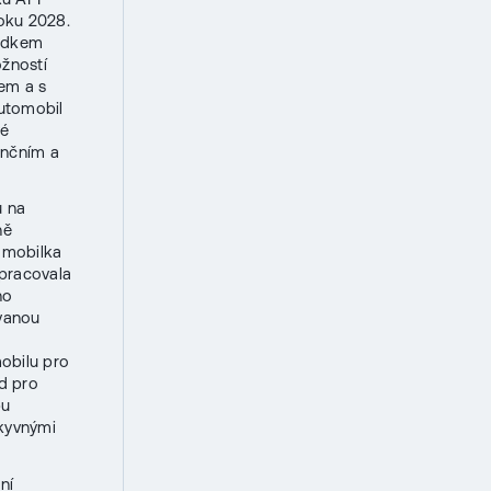
roku 2028.
ledkem
ožností
em a s
Automobil
vé
enčním a
u na
ně
tomobilka
upracovala
ho
ovanou
obilu pro
ad pro
bu
ýkyvnými
ní