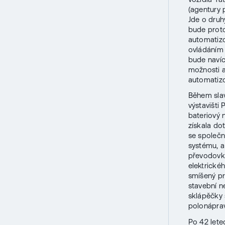
(agentury 
Jde o druh
bude proto
automatizo
ovládáním 
bude navíc
možnosti a
automatiz
Během slav
výstavišti
bateriový 
získala do
se společn
systému, a
převodovku
elektrické
smíšený pro
stavební n
sklápěčky 
polonáprav
Po 42 letec