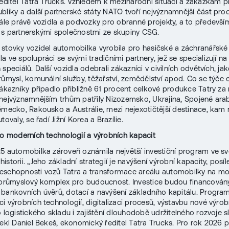
ředitel Tatra Trucks. Vzhledem k mezinárodní situaci a zakázkám
bliky a další partnerské státy NATO tvoří nejvýznamnější část pr
dále právě vozidla a podvozky pro obranné projekty, a to předevší
 s partnerskými společnostmi ze skupiny CSG.
stovky vozidel automobilka vyrobila pro hasičské a záchranářské 
a ve spolupráci se svými tradičními partnery, jež se specializují na
speciálů. Další vozidla odebrali zákazníci v civilních odvětvích, jak
růmysl, komunální služby, těžařství, zemědělství apod. Co se týče 
zákazníky připadlo přibližně 61 procent celkové produkce Tatry za
nejvýznamnějším trhům patřily Nizozemsko, Ukrajina, Spojené ara
ěmecko, Rakousko a Austrálie, mezi nejexotičtější destinace, kam 
tovaly, se řadí Jižní Korea a Brazílie.
do moderních technologií a výrobních kapacit
5 automobilka zároveň oznámila největší investiční program ve sv
storii. „Jeho základní strategií je navýšení výrobní kapacity, posíl
schopnosti vozů Tatra a transformace areálu automobilky na mo
 průmyslový komplex pro budoucnost. Investice budou financován
bankovních úvěrů, dotací a navýšení základního kapitálu. Progra
i výrobních technologií, digitalizaci procesů, výstavbu nové výrob
o logistického skladu i zajištění dlouhodobě udržitelného rozvoje s
řekl Daniel Bekeš, ekonomický ředitel Tatra Trucks. Pro rok 2026 