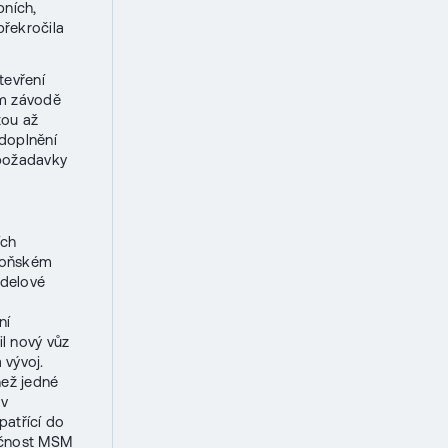
bních,
překročila
tevření
ém závodě
tou až
doplnění
 požadavky
ích
 loňském
odelové
ní
il nový vůz
 vývoj.
než jedné
 v
patřící do
ečnost MSM