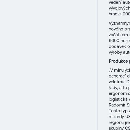
vedení aut
vývojových
hranici 20
Významným 
nového pra
začátkem ř
6000 normo
dodávek o
výroby aut
Produkce 
„V minulýc
generací d
veletrhu I
řady, a to
ergonomick
logistická 
Radomír Sm
Tento typ 
miliardy US
regionu ji
skupiny C