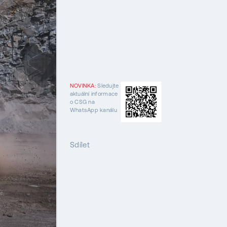
NOVINKA:
Sledujte
aktuální informace
o CSG na
WhatsApp kanálu
Sdílet