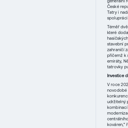
generální 
České repu
Tatry i na
spolupráci
Téměř dvě 
které dodal
hasičských 
stavební p
zahraničí 
přičemž k 
emiráty, N
tatrovky pu
Investice 
V roce 202
novodobé hi
konkurence
udržitelný
kombinací 
modernizac
centrálníh
kováren,“ 