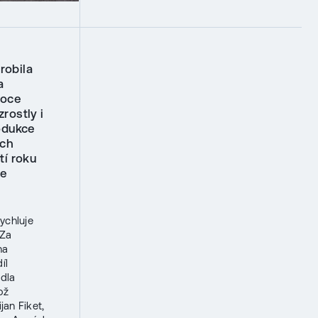
robila
a
roce
rostly i
rodukce
ich
tí roku
ce
ychluje
„Za
na
íl
adla
ož
jan Fiket,