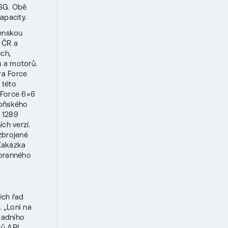
CSG. Obě
kapacity.
venskou
 ČR a
ch,
ů a motorů.
ra Force
 této
 Force 6×6
loňského
 1289
ch verzí.
zbrojené
 Zakázka
obranného
ých řad
. „Loni na
ladního
ků API