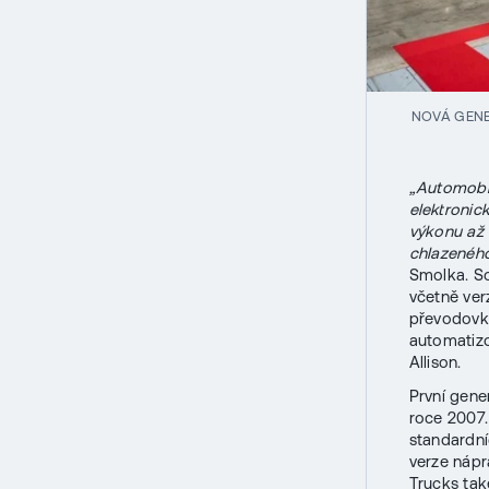
NOVÁ GEN
„Automobi
elektroni
výkonu až
chlazenéh
Smolka. So
včetně ver
převodovky
automatiz
Allison.
První gene
roce 2007.
standardní
verze nápr
Trucks tak