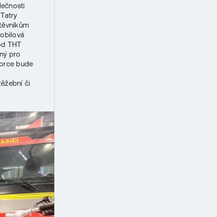
lečnosti
 Tatry
štěvníkům
mobilová
 od THT
ný pro
Force bude
těžební či