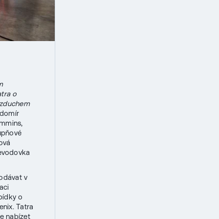
m
tra o
 vzduchem
domír
ummins,
tupňové
ňová
řevodovka
odávat v
aci
bídky o
nix. Tatra
e nabízet