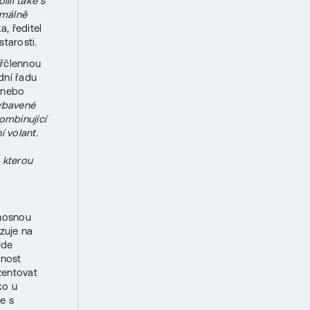
ili také s
imálně
a, ředitel
tarosti.
yřčlennou
dní řadu
, nebo
ybavené
ombinující
í volant.
 kterou
 nosnou
zuje na
Jde
dnost
zentovat
ko u
e s