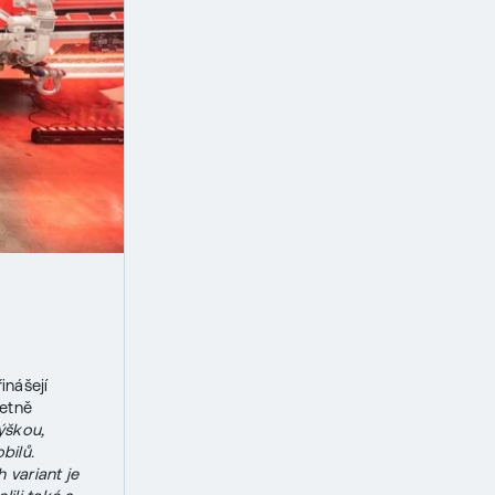
inášejí
četně
ýškou,
bilů.
 variant je