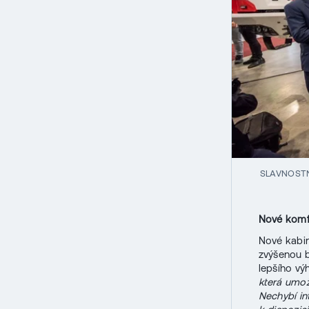
SLAVNOSTN
Nové komfo
Nové kabin
zvýšenou b
lepšího vý
která umož
Nechybí in