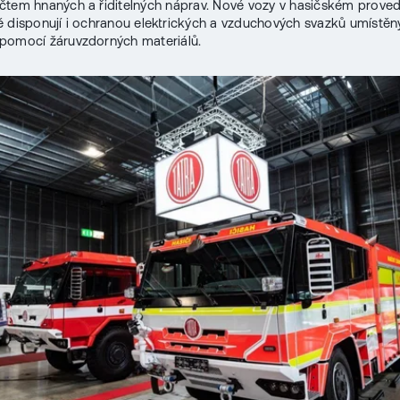
tem hnaných a řiditelných náprav. Nové vozy v hasičském proved
 disponují i ochranou elektrických a vzduchových svazků umístěn
pomocí žáruvzdorných materiálů.