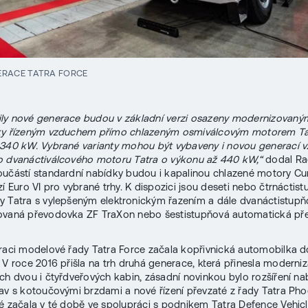
ERACE TATRA FORCE
ly nové generace budou v základní verzi osazeny modernizovaný
cky řízeným vzduchem přímo chlazeným osmiválcovým motorem Ta
 340 kW. Vybrané varianty mohou být vybaveny i novou generací
o dvanáctiválcového motoru Tatra o výkonu až 440 kW,“
dodal Ra
učástí standardní nabídky budou i kapalinou chlazené motory C
zí Euro VI pro vybrané trhy. K dispozici jsou deseti nebo čtrnáctis
 Tatra s vylepšeným elektronickým řazením a dále dvanáctistup
ovaná převodovka ZF TraXon nebo šestistupňová automatická p
raci modelové řady Tatra Force začala kopřivnická automobilka d
 V roce 2016 přišla na trh druhá generace, která přinesla moderniz
ch dvou i čtyřdveřových kabin, zásadní novinkou bylo rozšíření na
av s kotoučovými brzdami a nové řízení převzaté z řady Tatra Phoe
é začala v té době ve spolupráci s podnikem Tatra Defence Vehicl