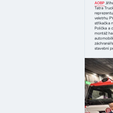
AOBP
Jiří
Tatra Truc
reprezentu
veletrhu P
stříkačka
Polička a 
montáž has
automobilk
záchranářs
stavební p