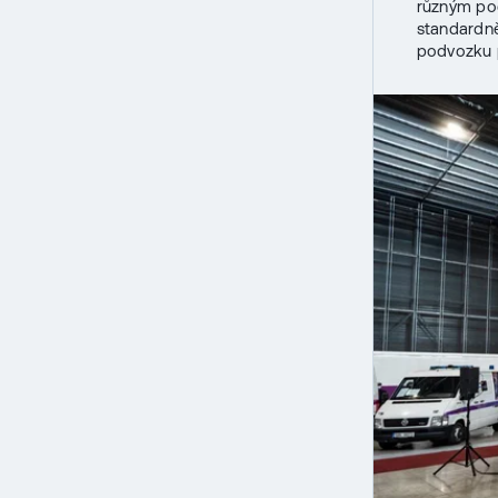
různým poč
standardně
podvozku 