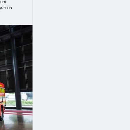
ení
ých na