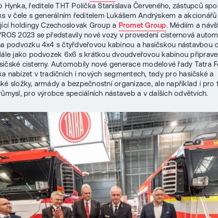
ho Hynka, ředitele THT Polička Stanislava Červeného, zástupců spo
ks v čele s generálním ředitelem Lukášem Andrýskem a akcionářů
jící holdingy Czechoslovak Group a
Promet Group
. Médiím a náv
YROS 2023 se představily nové vozy v provedení cisternová auto
 na podvozku 4x4 s čtyřdveřovou kabinou a hasičskou nástavbou
dále jako podvozek 6x6 s krátkou dvoudveřovou kabinou připrave
ičské cisterny. Automobily nové generace modelové řady Tatra 
a nabízet v tradičních i nových segmentech, tedy pro hasičské a
ké složky, armády a bezpečnostní organizace, ale například i pro 
růmysl, pro výrobce speciálních nástaveb a v dalších odvětvích.