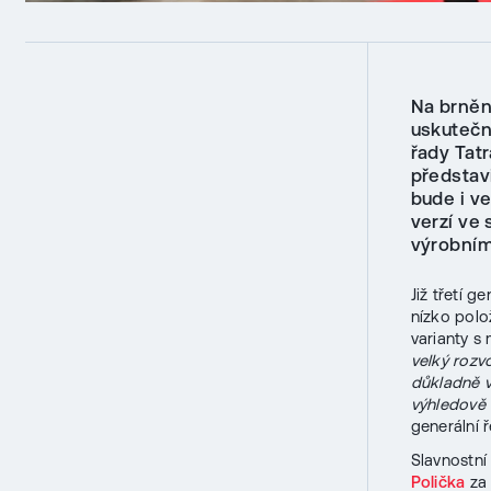
Na brněn
uskutečn
řady Tat
představ
bude i v
verzí ve 
výrobním
Již třetí 
nízko polo
varianty 
velký rozv
důkladně v
výhledově d
generální 
Slavnostní
Polička
za 