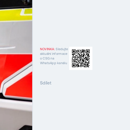
NOVINKA:
Sledujte
aktuální informace
o CSG na
WhatsApp kanálu
Sdílet