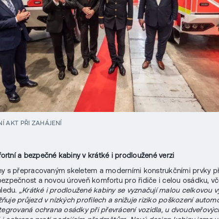
Í AKT PŘI ZAHÁJENÍ
rtní a bezpečné kabiny v krátké i prodloužené verzi
y s přepracovaným skeletem a moderními konstrukčními prvky př
ezpečnost a novou úroveň komfortu pro řidiče i celou osádku, v
hledu.
„Krátké i prodloužené kabiny se vyznačují malou celkovou v
ňuje průjezd v nízkých profilech a snižuje riziko poškození automo
tegrovaná ochrana osádky při převrácení vozidla, u dvoudveřových