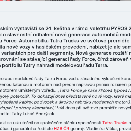
ském výstavišti se 24. května v rámci veletrhu PYROS 
ilo slavnostní odhalení nové generace automobilů mod
ra Force. Automobilka Tatra Trucks ve světové premiéře
ila nové vozy v hasičském provedení, nabízet je ale s
e variantách pro další segmenty. Nová generace rozšíří 
srovnání se stávající generací řady Force, čímž zároveň
 portfoliu Tatry nahradí modelovou řadu Terra.
generace modelové řady Tatra Force vedle zásadního vylepšení kon
ženou kabinou a motorem nad přední nápravou přináší rozšíření po
s motorem umístěným vpředu.
„Tatra Force je naše klíčová typová 
ojový potenciál. To dokazují dnes představené nové vozy, které ma
ylepšené kabiny, podvozek a širokou nabídku moderních motorů, 
oplní i pohony alternativní,“
řekl dnes při světové premiéře novýc
ředitel Tatry Lukáš Andrýsek.
 akt se uskutečnil na společném stánku společností
Tatra Trucks
účasti generálního ředitele
HZS ČR
genmjr. Vladimíra Vlčka, prezi