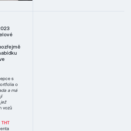
2023
elové
amozřejmě
nabídku
 ve
cepce s
rtfolia o
řada a má
jí
jež
h vozů
a
THT
denta