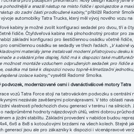
i i ochrana proti padajícím předmětům. Nový design kabiny jsme vol
 pohodlnější a snazší nástup na místo řidiče i spolujezdce a max
ástup do zadní části prodloužené kabiny,“
přiblížil Radomír Smolk
vývoje automobilky Tatra Trucks, který měl vývoj nového vozu na s
ové kabiny je možné zvolit konfiguraci sedadel pro dvou, tří a čt
etně řidiče. Čtyřdveřová kabina má plnohodnotný prostor pro za
nabízí základní konfiguraci pro šestičlennou osádku včetně řidiče
 pro osmičlennou osádku se sedadly ve třech řadách.
„V kabině v
ladovými materiály jsme instalovali moderní přístrojovou desku k
ínače a ovládání přes displej, řidič má k dispozici také multifunkčn
je možnost montáže vzduchem odpružených sedaček pro řidiče a
e, osádka má také k dispozici novou topně-klimatizační jednotku,
ylepšená izolace kabiny,“
vysvětlil Radomír Smolka.
 podvozek, modernizované osmi i dvanáctiválcové motory Tatra
ace vozů Tatra Force stojí na tatrováckém podvozku s centrální
ýkyvnými nezávisle zavěšenými polonápravami. V této oblasti nava
ízdní vlastnosti předchozích dvou generací v terénu i na silnicích. 
 o nadprůměrné hodnoty nájezdových úhlů, velmi dobrou průcho
énem a jízdní stabilitu. Základní provedení v nabídce budou repre
x4, 6x6 a 8x8 s kotoučovými brzdami na všech kolech. Stejně ja
h generací jsou ale pro zákazníky k dispozici i vícenápravové verz