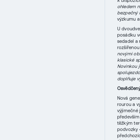
k dispozic
ohledem na
bezpečný n
výzkumu a 
U dvoudveř
posádku vč
sedadel a 
rozšířenou
novými obk
klasické sp
Novinkou 
spolujezdc
doplňuje v
Osvědčený
Nová gener
rourou a v
výjimečné j
především
těžkým ter
podvozky 4
předchozíc