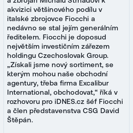
a zbrojaři Michalu Strnadovi k
akvizici většinového podílu v
italské zbrojovce Fiocchi a
nedávno se stal jejím generálním
ředitelem. Fiocchi je doposud
největším investičním zářezem
holdingu Czechoslovak Group.
„Získali jsme nový sortiment, se
kterým mohou naše obchodní
agentury, třeba firma Excalibur
International, obchodovat,“ říká v
rozhovoru pro iDNES.cz šéf Fiocchi
a člen představenstva CSG David
Štěpán.