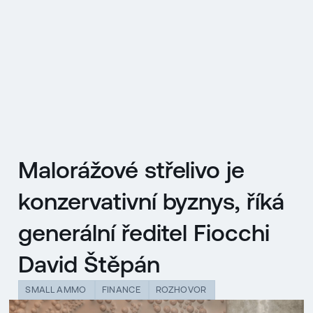
EN
MENU
ENGLISH
|
ČESKY
Malorážové střelivo je
konzervativní byznys, říká
generální ředitel Fiocchi
David Štěpán
SMALL AMMO
FINANCE
ROZHOVOR