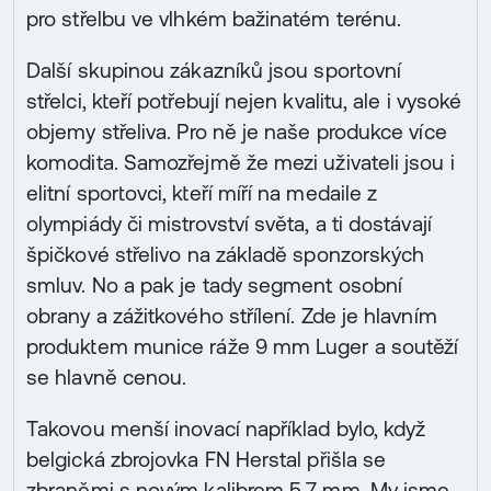
pro střelbu ve vlhkém bažinatém terénu.
Další skupinou zákazníků jsou sportovní
střelci, kteří potřebují nejen kvalitu, ale i vysoké
objemy střeliva. Pro ně je naše produkce více
komodita. Samozřejmě že mezi uživateli jsou i
elitní sportovci, kteří míří na medaile z
olympiády či mistrovství světa, a ti dostávají
špičkové střelivo na základě sponzorských
smluv. No a pak je tady segment osobní
obrany a zážitkového střílení. Zde je hlavním
produktem munice ráže 9 mm Luger a soutěží
se hlavně cenou.
Takovou menší inovací například bylo, když
belgická zbrojovka FN Herstal přišla se
zbraněmi s novým kalibrem 5,7 mm. My jsme