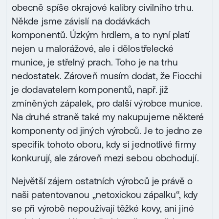
obecně spíše okrajové kalibry civilního trhu.
Někde jsme závislí na dodávkách
komponentů. Úzkým hrdlem, a to nyní platí
nejen u malorážové, ale i dělostřelecké
munice, je střelný prach. Toho je na trhu
nedostatek. Zároveň musím dodat, že Fiocchi
je dodavatelem komponentů, např. již
zmíněných zápalek, pro další výrobce munice.
Na druhé straně také my nakupujeme některé
komponenty od jiných výrobců. Je to jedno ze
specifik tohoto oboru, kdy si jednotlivé firmy
konkurují, ale zároveň mezi sebou obchodují.
Největší zájem ostatních výrobců je právě o
naši patentovanou „netoxickou zápalku“, kdy
se při výrobě nepoužívají těžké kovy, ani jiné