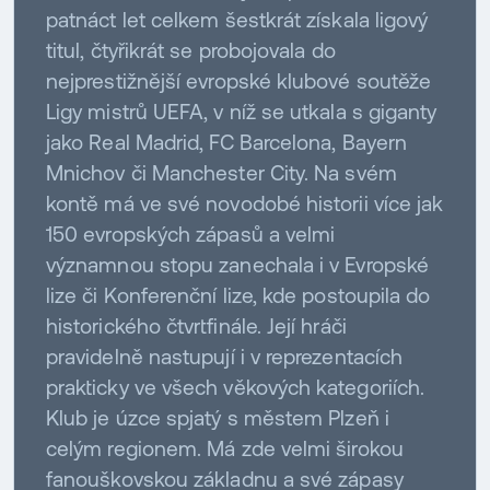
patnáct let celkem šestkrát získala ligový
titul, čtyřikrát se probojovala do
nejprestižnější evropské klubové soutěže
Ligy mistrů UEFA, v níž se utkala s giganty
jako Real Madrid, FC Barcelona, Bayern
Mnichov či Manchester City. Na svém
kontě má ve své novodobé historii více jak
150 evropských zápasů a velmi
významnou stopu zanechala i v Evropské
lize či Konferenční lize, kde postoupila do
historického čtvrtfinále. Její hráči
pravidelně nastupují i v reprezentacích
prakticky ve všech věkových kategoriích.
Klub je úzce spjatý s městem Plzeň i
celým regionem. Má zde velmi širokou
fanouškovskou základnu a své zápasy