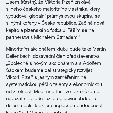
„Jsem šťastný, že Viktoria Plzeň získává
silného českého majoritního vlastníka, který
vybudoval globální průmyslovou skupinu se
silnými kořeny v České republice. Začíná nová
kapitola plzeňského fotbalu. Těším se na
partnerství s Michalem Strnadem.“
Minoritním akcionářem klubu bude také Martin
Dellenbach, dosavadní člen představenstva.
„Společně s novým akcionářem a s Adolfem
Šádkem budeme dál strategicky rozvíjet
Viktorii Plzeň s jasným zaměřením na
systematickou péči o talenty a ekonomickou
udržitelnost. Moc mne těší, že tak můžeme
navázat na předchozí progresivní období a
děláme další krok pro úspěšnou budoucnost
klubu,“řekl Martin Dellenbach.