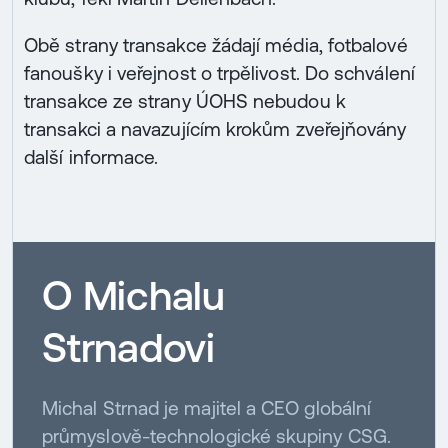
Obě strany transakce žádají média, fotbalové
fanoušky i veřejnost o trpělivost. Do schválení
transakce ze strany ÚOHS nebudou k
transakci a navazujícím krokům zveřejňovány
další informace.
O Michalu
Strnadovi
Michal Strnad je majitel a CEO globální
průmyslově-technologické skupiny CSG.