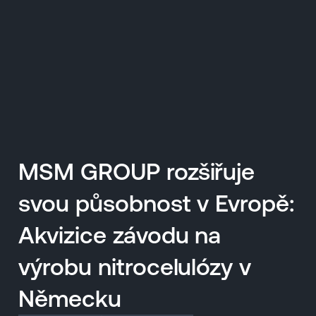
EN
MENU
ENGLISH
|
ČESKY
MSM GROUP rozšiřuje
svou působnost v Evropě:
Akvizice závodu na
výrobu nitrocelulózy v
Německu