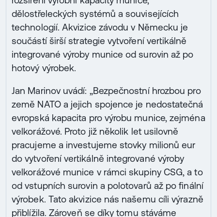
rozšíření výrobní kapacity munice,
dělostřeleckých systémů a souvisejících
technologií. Akvizice závodu v Německu je
součástí širší strategie vytvoření vertikálně
integrované výroby munice od surovin až po
hotový výrobek.
Jan Marinov uvádí: „Bezpečnostní hrozbou pro
země NATO a jejich spojence je nedostatečná
evropská kapacita pro výrobu munice, zejména
velkorážové. Proto již několik let usilovně
pracujeme a investujeme stovky milionů eur
do vytvoření vertikálně integrované výroby
velkorážové munice v rámci skupiny CSG, a to
od vstupních surovin a polotovarů až po finální
výrobek. Tato akvizice nás našemu cíli výrazně
přiblížila. Zároveň se díky tomu stáváme