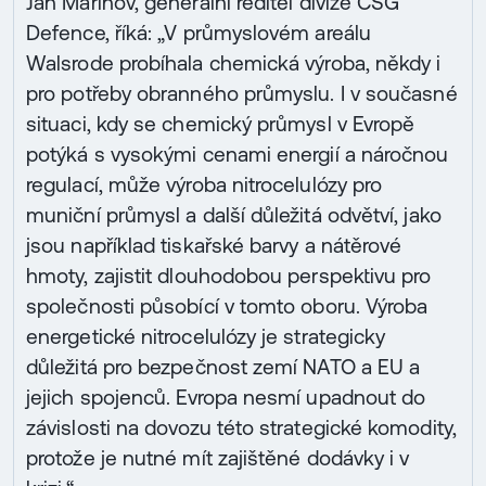
Jan Marinov, generální ředitel divize CSG
Defence, říká: „V průmyslovém areálu
Walsrode probíhala chemická výroba, někdy i
pro potřeby obranného průmyslu. I v současné
situaci, kdy se chemický průmysl v Evropě
potýká s vysokými cenami energií a náročnou
regulací, může výroba nitrocelulózy pro
muniční průmysl a další důležitá odvětví, jako
jsou například tiskařské barvy a nátěrové
hmoty, zajistit dlouhodobou perspektivu pro
společnosti působící v tomto oboru. Výroba
energetické nitrocelulózy je strategicky
důležitá pro bezpečnost zemí NATO a EU a
jejich spojenců. Evropa nesmí upadnout do
závislosti na dovozu této strategické komodity,
protože je nutné mít zajištěné dodávky i v