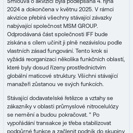
Smlouva o akvizici byla podepsána 4. října
2024 a dokončena v květnu 2025. V rámci
akvizice přebírá všechny stávající závazky
nabývající společnost MSM GROUP.
Odprodávaná část společnosti IFF bude
získána s cílem učinit ji plně nezávislou podle
vlastních zásad fungování. Tento krok si
vyžádá reorganizaci několika funkčních oblastí,
které byly dosud řízeny prostřednictvím
globální maticové struktury. Všichni stávající
manažeři zůstanou ve svých funkcích.
Stávající dodavatelské řetězce a vztahy se
zákazníky v oblasti průmyslové nitrocelulózy
se nemění a budou pokračovat. " Po
vypořádání transakce je třeba stabilizovat
podpůrné funkce a začlenit podnik do skupiny