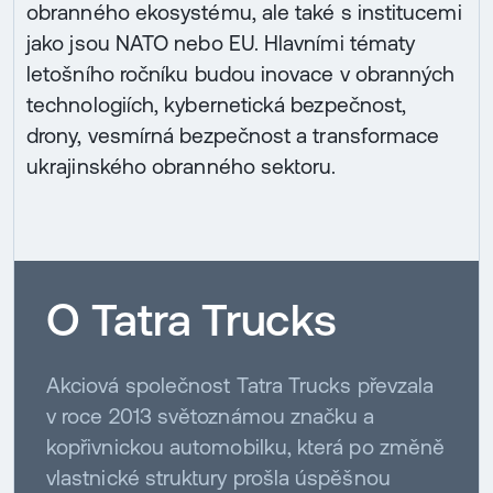
obranného ekosystému, ale také s institucemi
jako jsou NATO nebo EU. Hlavními tématy
letošního ročníku budou inovace v obranných
technologiích, kybernetická bezpečnost,
drony, vesmírná bezpečnost a transformace
ukrajinského obranného sektoru.
O Tatra Trucks
Akciová společnost Tatra Trucks převzala
v roce 2013 světoznámou značku a
kopřivnickou automobilku, která po změně
vlastnické struktury prošla úspěšnou