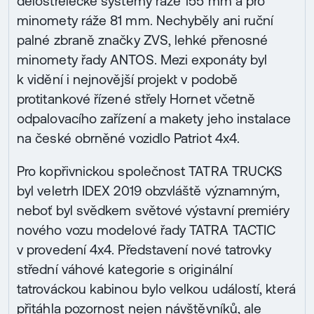
dělostřelecké systémy ráže 155 mm a pro
minomety ráže 81 mm. Nechyběly ani ruční
palné zbraně značky ZVS, lehké přenosné
minomety řady ANTOS. Mezi exponáty byl
k vidění i nejnovější projekt v podobě
protitankové řízené střely Hornet včetně
odpalovacího zařízení a makety jeho instalace
na české obrněné vozidlo Patriot 4x4.
Pro kopřivnickou společnost TATRA TRUCKS
byl veletrh IDEX 2019 obzvláště významným,
neboť byl svědkem světové výstavní premiéry
nového vozu modelové řady TATRA TACTIC
v provedení 4x4. Představení nové tatrovky
střední váhové kategorie s originální
tatrováckou kabinou bylo velkou událostí, která
přitáhla pozornost nejen návštěvníků, ale