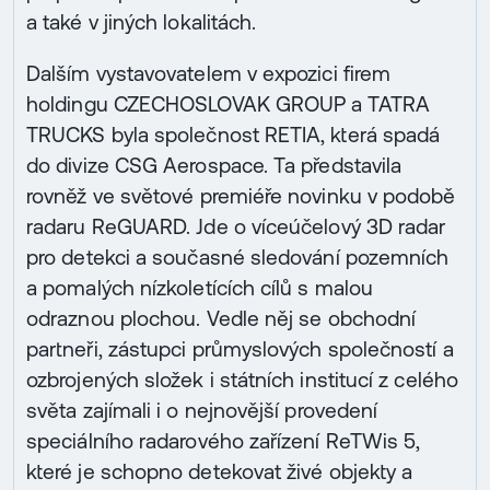
a také v jiných lokalitách.
Dalším vystavovatelem v expozici firem
holdingu CZECHOSLOVAK GROUP a TATRA
TRUCKS byla společnost RETIA, která spadá
do divize CSG Aerospace. Ta představila
rovněž ve světové premiéře novinku v podobě
radaru ReGUARD. Jde o víceúčelový 3D radar
pro detekci a současné sledování pozemních
a pomalých níz­koletících cílů s malou
odraznou plochou. Vedle něj se obchodní
partneři, zástupci průmyslových společností a
ozbrojených složek i státních institucí z celého
světa zajímali i o nejnovější provedení
speciálního radarového zařízení ReTWis 5,
které je schopno detekovat živé objekty a