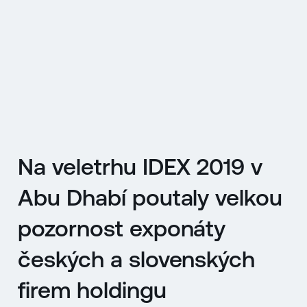
EN
MENU
ENGLISH
|
ČESKY
Na veletrhu IDEX 2019 v
Abu Dhabí poutaly velkou
pozornost exponáty
českých a slovenských
firem holdingu