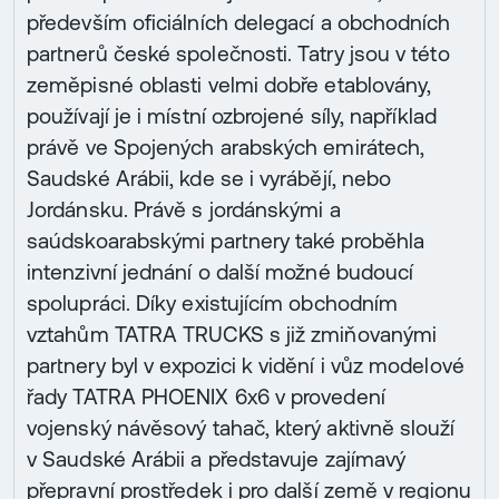
především oficiálních delegací a obchodních
partnerů české společnosti. Tatry jsou v této
zeměpisné oblasti velmi dobře etablovány,
používají je i místní ozbrojené síly, například
právě ve Spojených arabských emirátech,
Saudské Arábii, kde se i vyrábějí, nebo
Jordánsku. Právě s jordánskými a
saúdskoarabskými partnery také proběhla
intenzivní jednání o další možné budoucí
spolupráci. Díky existujícím obchodním
vztahům TATRA TRUCKS s již zmiňovanými
partnery byl v expozici k vidění i vůz modelové
řady TATRA PHOENIX 6x6 v provedení
vojenský návěsový tahač, který aktivně slouží
v Saudské Arábii a představuje zajímavý
přepravní prostředek i pro další země v regionu