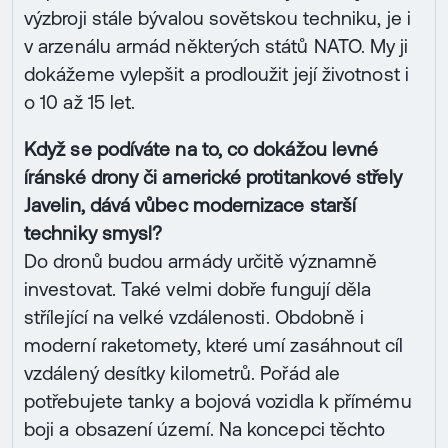
výzbroji stále bývalou sovětskou techniku, je i
v arzenálu armád některých států NATO. My ji
dokážeme vylepšit a prodloužit její životnost i
o 10 až 15 let.
Když se podíváte na to, co dokážou levné
íránské drony či americké protitankové střely
Javelin, dává vůbec modernizace starší
techniky smysl?
Do dronů budou armády určitě významně
investovat. Také velmi dobře fungují děla
střílející na velké vzdálenosti. Obdobně i
moderní raketomety, které umí zasáhnout cíl
vzdálený desítky kilometrů. Pořád ale
potřebujete tanky a bojová vozidla k přímému
boji a obsazení území. Na koncepci těchto