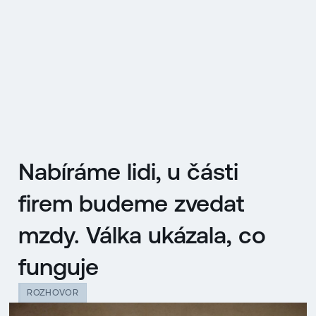
EN
MENU
ENGLISH
|
ČESKY
Nabíráme lidi, u části
firem budeme zvedat
mzdy. Válka ukázala, co
funguje
ROZHOVOR