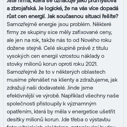
Jste firma, která se označuje jako průmyslová
a zbrojařská. Je logické, že na vás více dopadá
růst cen energií. Jak současnou situaci řešíte?
Samozřejmě energie jsou problém. Některé
firmy ze skupiny sice měly zafixované ceny,
ale jen na rok, takže nás to od Nového roku
dožene stejně. Celé skupině právě z titulu
vysokých cen energií vzrostou náklady o
stovky milionů korun oproti roku 2021.
Samozřejmě že to v některých oblastech
musíme přenášet na klienty a zdražujeme, jak
zdražují naši dodavatelé. Jinde jsme
efektivnější ve výrobě. Například všechny naše
společnosti přistoupily k významným
opatřením, která by měla v energetice ušetřit
desítky milionů korun. Jde třeba o výstavbu