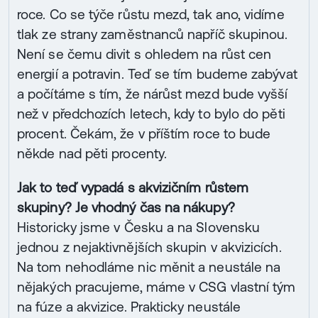
roce. Co se týče růstu mezd, tak ano, vidíme
tlak ze strany zaměstnanců napříč skupinou.
Není se čemu divit s ohledem na růst cen
energií a potravin. Teď se tím budeme zabývat
a počítáme s tím, že nárůst mezd bude vyšší
než v předchozích letech, kdy to bylo do pěti
procent. Čekám, že v příštím roce to bude
někde nad pěti procenty.
Jak to teď vypadá s akvizičním růstem
skupiny? Je vhodný čas na nákupy?
Historicky jsme v Česku a na Slovensku
jednou z nejaktivnějších skupin v akvizicích.
Na tom nehodláme nic měnit a neustále na
nějakých pracujeme, máme v CSG vlastní tým
na fúze a akvizice. Prakticky neustále