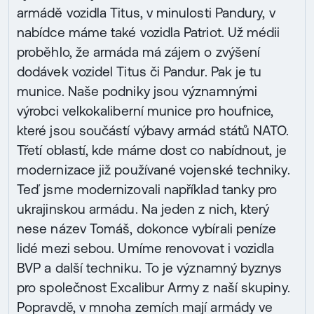
armádě vozidla Titus, v minulosti Pandury, v
nabídce máme také vozidla Patriot. Už médii
proběhlo, že armáda má zájem o zvýšení
dodávek vozidel Titus či Pandur. Pak je tu
munice. Naše podniky jsou významnými
výrobci velkokaliberní munice pro houfnice,
které jsou součástí výbavy armád států NATO.
Třetí oblastí, kde máme dost co nabídnout, je
modernizace již používané vojenské techniky.
Teď jsme modernizovali například tanky pro
ukrajinskou armádu. Na jeden z nich, který
nese název Tomáš, dokonce vybírali peníze
lidé mezi sebou. Umíme renovovat i vozidla
BVP a další techniku. To je významný byznys
pro společnost Excalibur Army z naší skupiny.
Popravdě, v mnoha zemích mají armády ve