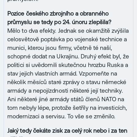
Pozice českého zbrojního a obranného
průmyslu se tedy po 24. únoru zlepšila?
Mělo to dva efekty. Jednak se okamžitě zvýšila
celosvětově poptávka po vojenské technice a
munici, kterou jsou firmy, včetně té naší,
schopné dodat na Ukrajinu. Druhý efekt byl, že
politici si uvědomili skutečnou hrozbu Ruska a
stav jejich vlastních armád. Vzpomeňte na
několik měsíců staré zprávy o stavu německé
armády a nepojízdnosti některé její techniky.
Ani některé jiné armády států členů NATO na
tom nebyly lépe, protože šetřily na investicích,
modernizaci a servisu. To vše se změnilo.
Jaký tedy čekáte zisk za celý rok nebo i za ten