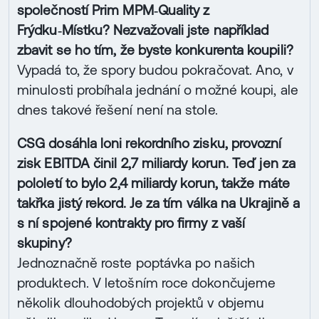
společností Prim MPM‑Quality z
Frýdku‑Místku? Nezvažovali jste například
zbavit se ho tím, že byste konkurenta koupili?
Vypadá to, že spory budou pokračovat. Ano, v
minulosti probíhala jednání o možné koupi, ale
dnes takové řešení není na stole.
CSG dosáhla loni rekordního zisku, provozní
zisk EBITDA činil 2,7 miliardy korun. Teď jen za
pololetí to bylo 2,4 mi­liardy korun, takže máte
takřka jistý rekord. Je za tím válka na Ukrajině a
s ní spojené kontrakty pro firmy z vaší
skupiny?
Jednoznačně roste poptávka po našich
produktech. V letošním roce dokončujeme
několik dlouhodobých projektů v objemu