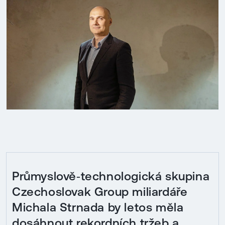
Průmyslově‑technologická skupina
Czechoslovak Group miliardáře
Michala Strnada by letos měla
dosáhnout rekordních tržeb a