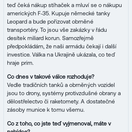
teď čeká nákup stíhaček a mluví se o nákupu
amerických F‑35. Kupuje německé tanky
Leopard a bude pořizovat obrněné
transportéry. To jsou vše zakázky v řádu
desítek miliard korun. Samozřejmě
předpokládám, že naši armádu čekají i další
investice. Válka na Ukrajině ukázala, co teď
hraje prim.
Co dnes v takové válce rozhoduje?
Vedle tradičních tanků a obrněných vozidel
jsou to drony, systémy protivzdušné obrany a
dělostřelectvo či raketomety. A dostatečné
zásoby munice k tomu všemu.
Co z toho, co jste teď vyjmenoval, máte v
nabídce?