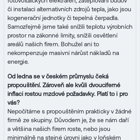
fotovoltaických elektráren, zateplování budov
či instalaci alternativních zdrojů tepla, jako jsou
kogenerační jednotky či tepelná čerpadla.
Samozřejmě jsme také snížili teplotu výrobních
prostor na zákonné limity, snížili osvětlení
areálů našich firem. Bohužel ani to
nekompenzuje masivní nárůst nákladů na
energie.
Od ledna se v českém průmyslu čeká
propouštění. Zároveň ale kvůli dvouciferné
inflaci rostou mzdové požadavky. Platí to i pro
vás?
Nepočítáme s propouštěním prakticky v žádné
firmě ze skupiny. Důvodem je, že se nám daří
a většina našich firem roste, nebo jsou
minimálně na stejné úrovni jako v loňském