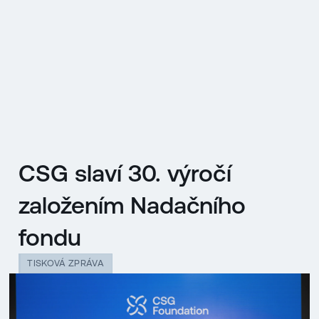
EN
MENU
ENGLISH
|
ČESKY
CSG slaví 30. výročí
založením Nadačního
fondu
TISKOVÁ ZPRÁVA