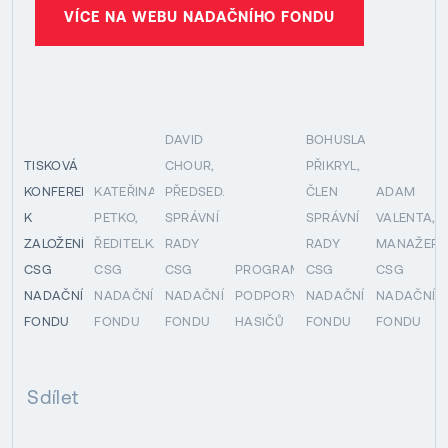
VÍCE NA WEBU NADAČNÍHO FONDU
DAVID
BOHUSLAV
TISKOVÁ
CHOUR,
PŘIKRYL,
KONFERENCE
KATEŘINA
PŘEDSEDA
ČLEN
ADAM
K
PETKO,
SPRÁVNÍ
SPRÁVNÍ
VALENTA,
ZALOŽENÍ
ŘEDITELKA
RADY
RADY
MANAŽER
CSG
CSG
CSG
PROGRAM
CSG
CSG
NADAČNÍHO
NADAČNÍHO
NADAČNÍHO
PODPORY
NADAČNÍHO
NADAČNÍH
FONDU
FONDU
FONDU
HASIČŮ
FONDU
FONDU
Sdílet