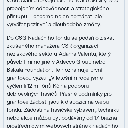
vzdělávání a rozvoje talentů. Naše aktivity jsou
propojením odpovědnosti a strategického
přístupu – chceme nejen pomáhat, ale i
vytvářet pozitivní a dlouhodobé změny."
Do CSG Nadačního fondu se podařilo získat i
zkušeného manažera CSR organizací
neziskového sektoru Adama Valentu, který
působil mimo jiné v Adecco Group nebo
Bakala Foundation. Ten oznamuje první
grantovou výzvu: „V letošním roce jsme
vyčlenili 12 miliónů Kč na podporu
dobrovolných hasičů. Přesné podmínky pro
grantové žádosti jsou k dispozici na webu
fondu. Žádosti na hasičské vybavení, techniku
nebo akce můžou být podávány od 17. března
prostřednictvím webových stránek nadačního