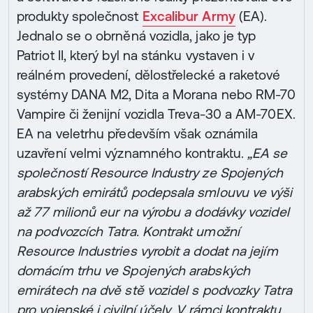
produkty společnost
Excalibur Army
(EA).
Jednalo se o obrněná vozidla, jako je typ
Patriot II, který byl na stánku vystaven i v
reálném provedení, dělostřelecké a raketové
systémy DANA M2, Dita a Morana nebo RM-70
Vampire či ženijní vozidla Treva-30 a AM-70EX.
EA na veletrhu především však oznámila
uzavření velmi významného kontraktu.
„EA se
společností Resource Industry ze Spojených
arabských emirátů podepsala smlouvu ve výši
až 77 milionů eur na výrobu a dodávky vozidel
na podvozcích Tatra. Kontrakt umožní
Resource Industries vyrobit a dodat na jejím
domácím trhu ve Spojených arabských
emirátech na dvě stě vozidel s podvozky Tatra
pro vojenské i civilní účely. V rámci kontraktu