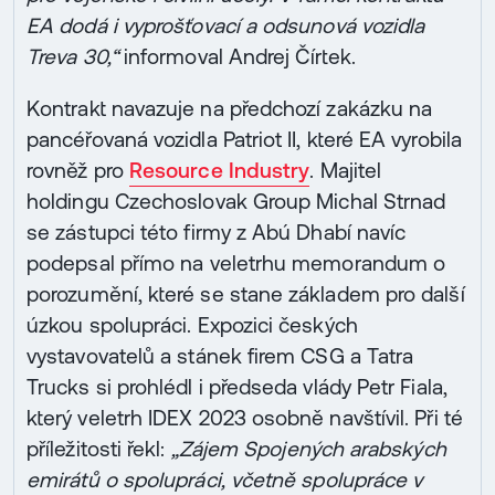
EA dodá i vyprošťovací a odsunová vozidla
Treva 30,“
informoval Andrej Čírtek.
Kontrakt navazuje na předchozí zakázku na
pancéřovaná vozidla Patriot II, které EA vyrobila
rovněž pro
Resource Industry
. Majitel
holdingu Czechoslovak Group Michal Strnad
se zástupci této firmy z Abú Dhabí navíc
podepsal přímo na veletrhu memorandum o
porozumění, které se stane základem pro další
úzkou spolupráci. Expozici českých
vystavovatelů a stánek firem CSG a Tatra
Trucks si prohlédl i předseda vlády Petr Fiala,
který veletrh IDEX 2023 osobně navštívil. Při té
příležitosti řekl:
„Zájem Spojených arabských
emirátů o spolupráci, včetně spolupráce v