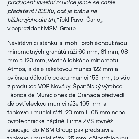
producent kvalitní munice jsme se chtěli
představit i IDEXu, což je brána na
blízkovýchodní trh,“
řekl Pavel Čahoj,
viceprezident MSM Group.
Návštěvníci stánku si mohli prohlédnout řadu
minometných granátů ráží 60 mm, 81 mm, 98
mm a 120 mm, včetně lehkého minometu
Atmos, a dále raketovou munici 122 mm a
cvičnou dělostřeleckou munici 155 mm, to vše
z produkce VOP Nováky. Španělský výrobce
Fábrica de Municiones de Granada předvedl
dělostřeleckou munici ráže 105 mm a
tankovou munici ráží 120 mm i 105 mm nebo
pyrotechnické náplně. Firma ZVS rovněž
spadající do MSM Group pak představila
tankovou munici ráže 125 mm, dělostřeleckou