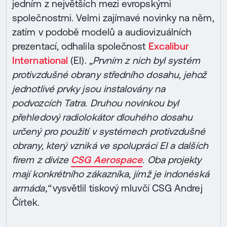
jedním z největších mezi evropskými
společnostmi. Velmi zajímavé novinky na něm,
zatím v podobě modelů a audiovizuálních
prezentací, odhalila společnost
Excalibur
International
(EI).
„Prvním z nich byl systém
protivzdušné obrany středního dosahu, jehož
jednotlivé prvky jsou instalovány na
podvozcích Tatra. Druhou novinkou byl
přehledový radiolokátor dlouhého dosahu
určený pro použití v systémech protivzdušné
obrany, který vzniká ve spolupráci EI a dalších
firem z divize
CSG Aerospace
. Oba projekty
mají konkrétního zákazníka, jímž je indonéská
armáda,“
vysvětlil tiskový mluvčí CSG Andrej
Čírtek.