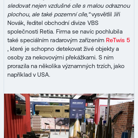
sledovat nejen vzdušné cíle s malou odraznou
plochou, ale také pozemní cíle,“
vysvětlil Jiří
Novák, ředitel obchodní divize VBS
společnosti Retia. Firma se navíc pochlubila
také speciálním radarovým zařízením
ReTwis 5
, které je schopno detekovat živé objekty a
osoby za nekovovými překážkami. S ním
prorazila na několika významných trzích, jako
například v USA.