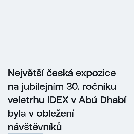
EN
MENU
ENGLISH
|
ČESKY
Největší česká expozice
na jubilejním 30. ročníku
veletrhu IDEX v Abú Dhabí
byla v obležení
návštěvníků