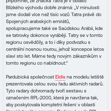
připomněl, že značka Tatra je v oblasti
Blízkého východu dobře známá: „V minulosti
jsme dodali více než tisíc vozů Tatra právě do
Spojených arabských emirátů,
spolupracujeme také se Saúdskou Arábii, kde
se tatrovky dokonce vyrábějí. Tatry se v tomto
regionu osvědčily, a to i díky podvozku s
centrální nosnou rourou, jehož koncepce letos
slaví sto let. Máme tedy novým zákazníkům v
tomto regionu co nabídnout.“
Pardubická společnost
Eldis
na modelu letiště
prezentovala celou svou řadu aktivních radarů.
Tyto radary dohromady tvoří sestavu s
označením RPL-2000, která je navržena tak,
aby poskytovala kompletní řešení v oblasti