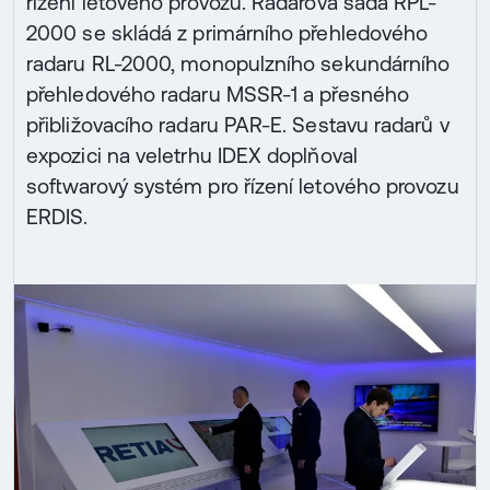
řízení letového provozu. Radarová sada RPL-
2000 se skládá z primárního přehledového
radaru RL-2000, monopulzního sekundárního
přehledového radaru MSSR-1 a přesného
přibližovacího radaru PAR-E. Sestavu radarů v
expozici na veletrhu IDEX doplňoval
softwarový systém pro řízení letového provozu
ERDIS.