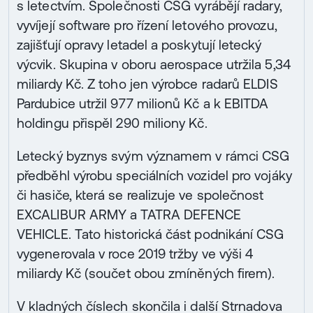
s letectvím. Společnosti CSG vyrábějí radary,
vyvíjejí software pro řízení letového provozu,
zajišťují opravy letadel a poskytují letecký
výcvik. Skupina v oboru aerospace utržila 5,34
miliardy Kč. Z toho jen výrobce radarů ELDIS
Pardubice utržil 977 milionů Kč a k EBITDA
holdingu přispěl 290 miliony Kč.
Letecký byznys svým významem v rámci CSG
předběhl výrobu speciálních vozidel pro vojáky
či hasiče, která se realizuje ve společnost
EXCALIBUR ARMY a TATRA DEFENCE
VEHICLE. Tato historická část podnikání CSG
vygenerovala v roce 2019 tržby ve výši 4
miliardy Kč (součet obou zmíněných firem).
V kladných číslech skončila i další Strnadova