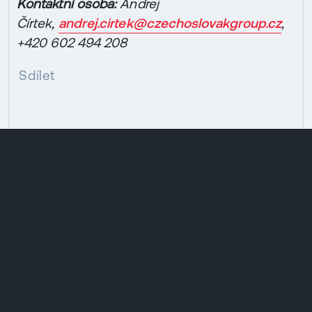
Kontaktní osoba:
Andrej
Čírtek,
andrej.cirtek@czechoslovakgroup.cz
,
+420 602 494 208
Sdílet