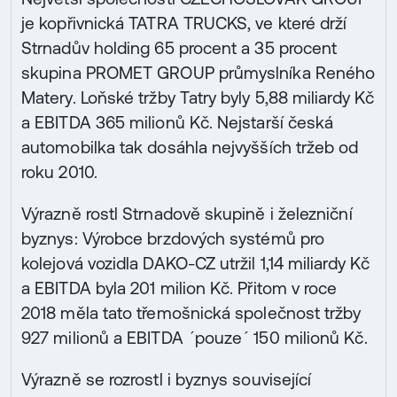
je kopřivnická TATRA TRUCKS, ve které drží
Strnadův holding 65 procent a 35 procent
skupina PROMET GROUP průmyslníka Reného
Matery. Loňské tržby Tatry byly 5,88 miliardy Kč
a EBITDA 365 milionů Kč. Nejstarší česká
automobilka tak dosáhla nejvyšších tržeb od
roku 2010.
Výrazně rostl Strnadově skupině i železniční
byznys: Výrobce brzdových systémů pro
kolejová vozidla DAKO-CZ utržil 1,14 miliardy Kč
a EBITDA byla 201 milion Kč. Přitom v roce
2018 měla tato třemošnická společnost tržby
927 milionů a EBITDA ´pouze´ 150 milionů Kč.
Výrazně se rozrostl i byznys související