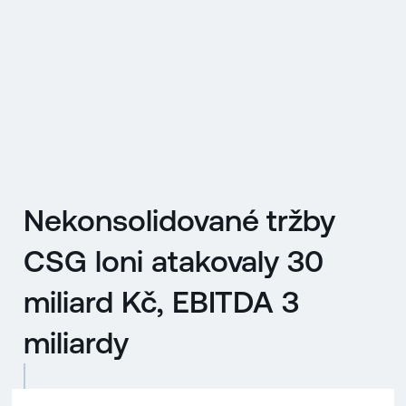
EN
MENU
ENGLISH
|
ČESKY
Nekonsolidované tržby
CSG loni atakovaly 30
miliard Kč, EBITDA 3
miliardy