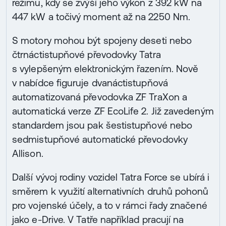
režimu, kdy se zvýší jeho výkon z 392 kW na
447 kW a točivý moment až na 2250 Nm.
S motory mohou být spojeny deseti nebo
čtrnáctistupňové převodovky Tatra
s vylepšeným elektronickým řazením. Nově
v nabídce figuruje dvanáctistupňová
automatizovaná převodovka ZF TraXon a
automatická verze ZF EcoLife 2. Již zavedeným
standardem jsou pak šestistupňové nebo
sedmistupňové automatické převodovky
Allison.
Další vývoj rodiny vozidel Tatra Force se ubírá i
směrem k využití alternativních druhů pohonů
pro vojenské účely, a to v rámci řady značené
jako e-Drive. V Tatře například pracují na