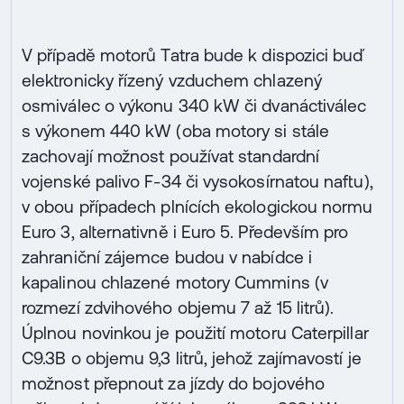
V případě motorů Tatra bude k dispozici buď
elektronicky řízený vzduchem chlazený
osmiválec o výkonu 340 kW či dvanáctiválec
s výkonem 440 kW (oba motory si stále
zachovají možnost používat standardní
vojenské palivo F-34 či vysokosírnatou naftu),
v obou případech plnících ekologickou normu
Euro 3, alternativně i Euro 5. Především pro
zahraniční zájemce budou v nabídce i
kapalinou chlazené motory Cummins (v
rozmezí zdvihového objemu 7 až 15 litrů).
Úplnou novinkou je použití motoru Caterpillar
C9.3B o objemu 9,3 litrů, jehož zajímavostí je
možnost přepnout za jízdy do bojového