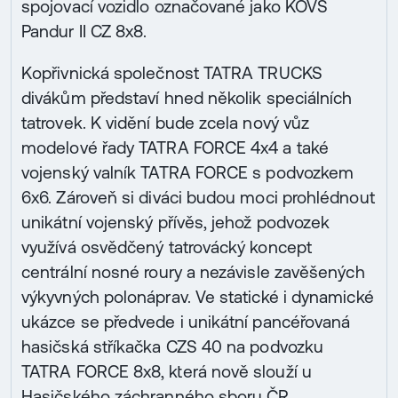
spojovací vozidlo označované jako KOVS
Pandur II CZ 8x8.
Kopřivnická společnost TATRA TRUCKS
divákům představí hned několik speciálních
tatrovek. K vidění bude zcela nový vůz
modelové řady TATRA FORCE 4x4 a také
vojenský valník TATRA FORCE s podvozkem
6x6. Zároveň si diváci budou moci prohlédnout
unikátní vojenský přívěs, jehož podvozek
využívá osvědčený tatrovácký koncept
centrální nosné roury a nezávisle zavěšených
výkyvných polonáprav. Ve statické i dynamické
ukázce se předvede i unikátní pancéřovaná
hasičská stříkačka CZS 40 na podvozku
TATRA FORCE 8x8, která nově slouží u
Hasičského záchranného sboru ČR.