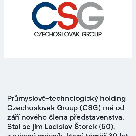
Průmyslově-technologický holding
Czechoslovak Group (CSG) má od
září nového člena představenstva.
Stal se jím Ladislav Štorek (50),
zkušený právník, který téměř 30 let