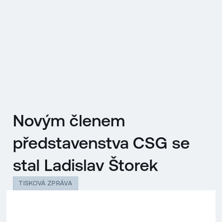
EN
MENU
ENGLISH
|
ČESKY
Novým členem
představenstva CSG se
stal Ladislav Štorek
TISKOVÁ ZPRÁVA