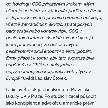
do holdingu CSG přirozeným krokem. Mým
cílem je se ještě ve větší míře podílet na řízení
a zlepšování všech právních procesů holdingu,
včetně zahraničních akvizic, strategických
partnerství nebo kontroly rizik. CSG v
posledních letech zásadně expanduje a já
jsem přesvědčen, že dokážu svými
celoživotními zkušenostmi z elitní globální
firmy přispět k tomu, aby tato expanze byla
úspěšná a z CSG se stala jedna z
nejvýznamnějších korporací svého typu v
Evropě,“
uvádí Ladislav Štorek.
Ladislav Štorek je absolventem Právnické
fakulty UK v Praze. Po studiích začal působit
jako koncipient a advokát u americké právní