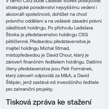
V rámci CSG bude Ladislav Štorek poskytovat
strategické poradenství nejvyššímu vedení i
akcionáři společnosti, dohlížet na chod
právního oddělení a na veškeré zásadní právní
záležitosti holdingu. Po příchodu Ladislava
Štorka je představenstvo holdingu CSG
pětičlenné. Předsedou představenstva je
majitel holdingu Michal Strnad,
místopředsedou je David Chour, který je
zároveň finančním ředitelem holdingu. Dalšími
členy představenstva jsou Petr Formánek,
který zároveň odpovídá za M&A, a David
Štěpán, jenž zastává roli investičního ředitele
pro zahraniční projekty.
Tisková zpráva ke stažení