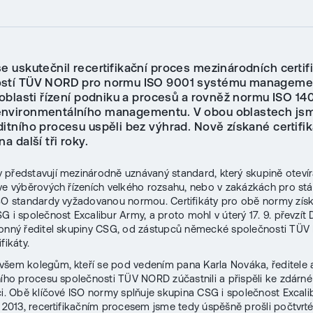
e uskutečnil recertifikační proces mezinárodních certif
ostí TÜV NORD pro normu ISO 9001 systému manageme
 oblasti řízení podniku a procesů a rovněž normu ISO 14
nvironmentálního managementu. V obou oblastech js
itního procesu uspěli bez výhrad. Nově získané certifik
na další tři roky.
představují mezinárodně uznávaný standard, který skupině otevír
ve výběrových řízeních velkého rozsahu, nebo v zakázkách pro stát
SO standardy vyžadovanou normou. Certifikáty pro obě normy získ
G i společnost Excalibur Army, a proto mohl v úterý 17. 9. převzít 
konný ředitel skupiny CSG, od zástupců německé společnosti TÜ
fikáty.
šem kolegům, kteří se pod vedením pana Karla Nováka, ředitele 
ního procesu společnosti TÜV NORD zúčastnili a přispěli ke zdárné
aci. Obě klíčové ISO normy splňuje skupina CSG i společnost Excal
u 2013, recertifikačním procesem jsme tedy úspěšně prošli počtvrté