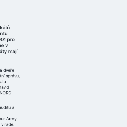
ikátů
ntu
001 pro
me v
áty mají
á dveře
ní správu,
ala
David
V NORD
auditu a
ibur Army
 v řadě.