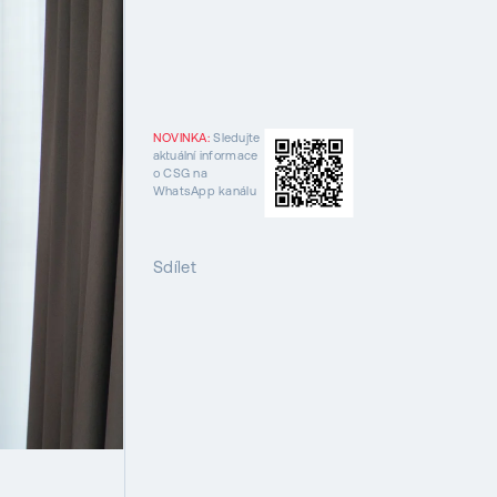
NOVINKA:
Sledujte
aktuální informace
o CSG na
WhatsApp kanálu
Sdílet