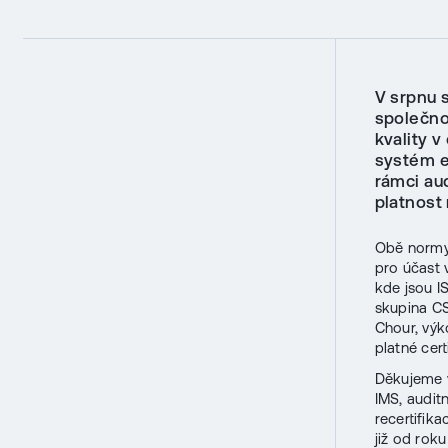
V srpnu s
společn
kvality v
systém e
rámci aud
platnost 
Obě normy 
pro účast 
kde jsou I
skupina CS
Chour, vý
platné certi
Děkujeme v
IMS, audit
recertifik
již od rok