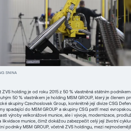
NG SNINA
 ZVS holding je od roku 2015 z 50 % vlastněná státním podnike
ruhým 50 % vlastníkem je holding MSM GROUP, který je členem p
cké skupiny Czechoslovak Group, konkrétně její divize CSG Defen
rmy spadající do MSM GROUP a skupiny CSG patří mezi evropskou
lasti výroby velkorážové munice, ale i vývoje, modernizace, prodlu
 a likvidace munice, čímž dokážou zabezpečit celý její životní cykl
ční podniky MSM GROUP, včetně ZVS holdingu, mezi nejmodernějš