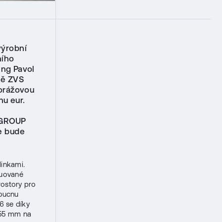
výrobní
ního
ing Pavol
mě ZVS
korážovou
nu eur.
M GROUP
e bude
linkami.
ruované
prostory pro
doucnu
6 se díky
155 mm na