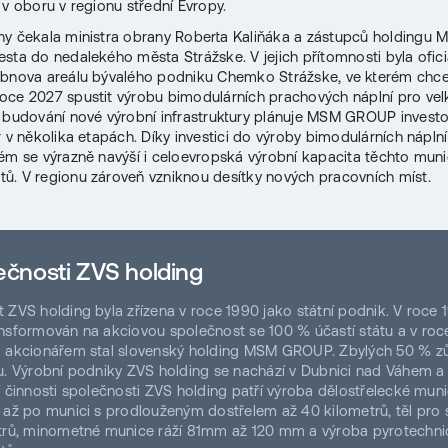
 v oboru v regionu střední Evropy.
y čekala ministra obrany Roberta Kaliňáka a zástupců holdingu
sta do nedalekého města Strážske. V jejich přítomnosti byla ofici
obnova areálu bývalého podniku Chemko Strážske, ve kterém ch
ce 2027 spustit výrobu bimodulárních prachových náplní pro ve
 budování nové výrobní infrastruktury plánuje MSM GROUP invest
r v několika etapách. Díky investici do výroby bimodulárních náplní
ém se výrazně navýší i celoevropská výrobní kapacita těchto muni
. V regionu zároveň vzniknou desítky nových pracovních míst.
ečnosti ZVS holding
 ZVS holding byla zřízena v roce 1990 jako státní podnik. V roce 
nsformován na akciovou společnost se 100 % účastí státu a v roc
 akcionářem stal slovenský holding MSM GROUP. Zbylých 50 % zů
u. Výrobní podniky ZVS holding se nachází v Dubnici nad Váhem a 
í činnosti společnosti ZVS holding patří výroba dělostřelecké mun
 až po munici s prodlouženým dostřelem až 40 kilometrů, těl pro s
etrů, minometné munice ráží 81mm až 120 mm a výroba pyrotechn