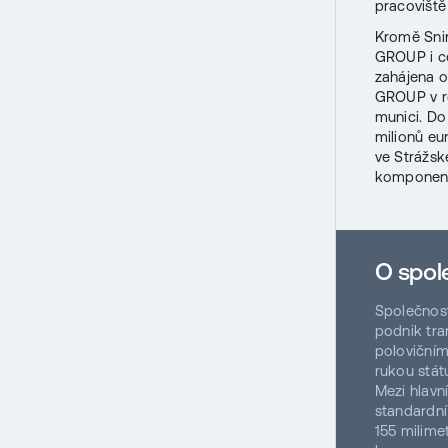
pracoviště
Kromě Snin
GROUP i ce
zahájena 
GROUP v ro
munici. Do
milionů eu
ve Strážsk
komponentů
O spol
Společnost
podnik tra
polovičním
rukou stát
Mezi hlavn
standardní
155 milim