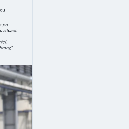
kou
a po
 situaci.
icí.
brany,“