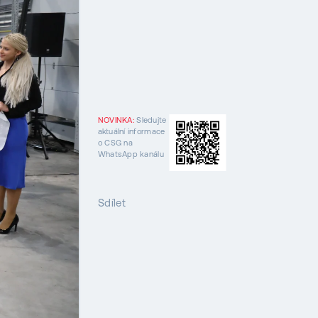
NOVINKA:
Sledujte
aktuální informace
o CSG na
WhatsApp kanálu
Sdílet