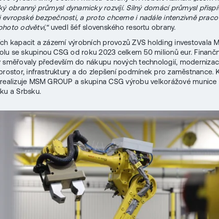
ký obranný průmysl dynamicky rozvíjí. Silný domácí průmysl přispí
e i evropské bezpečnosti, a proto chceme i nadále intenzivně praco
hoto odvětví,“
uvedl šéf slovenského resortu obrany.
ch kapacit a zázemí výrobních provozů ZVS holding investovala
u se skupinou CSG od roku 2023 celkem 50 milionů eur. Finančn
y směřovaly především do nákupu nových technologií, moderniza
prostor, infrastruktury a do zlepšení podmínek pro zaměstnance.
 realizuje MSM GROUP a skupina CSG výrobu velkorážové munice 
ku a Srbsku.