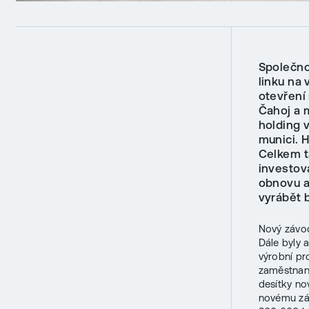
Společno
linku na
otevření
Čahoj a 
holding v
munici. H
Celkem t
investov
obnovu a
vyrábět 
Nový závod
Dále byly 
výrobní pro
zaměstnan
desítky no
novému záv