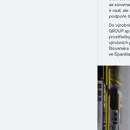
se slovens
k naší, al
podpoře to
Do výrobní
GROUP spol
prostředk
výrobních 
Slovenska
ve Španěls