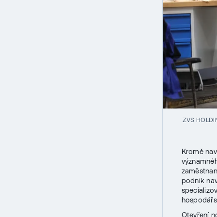
ZVS HOLDI
Kromě navýš
významného
zaměstnanc
podnik nav
specializo
hospodářsky
Otevření n