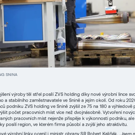
NG SNINA
ení výroby těl střel posílí ZVS holding díky nové výrobní lince svo
 a stabilního zaměstnavatele ve Snině a jejím okolí. Od roku 202
ů podniku ZVS holding ve Snině zvýšil ze 75 na 180 a výhledově 
ýšit počet pracovních míst více než dvojnásobně. Vytvoření nový
vaných pracovních míst nejenže přispěje k výkonnosti podniku, ale 
 posílí region, ve kterém firma působí a zvýší jeho atraktivitu.
ové výrobní linky ocenil i ministr obrany SR Robert Kaliňák.
„Jsem m