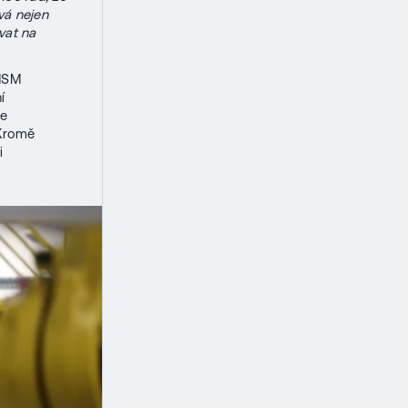
vá nejen
vat na
 MSM
í
ce
 Kromě
i