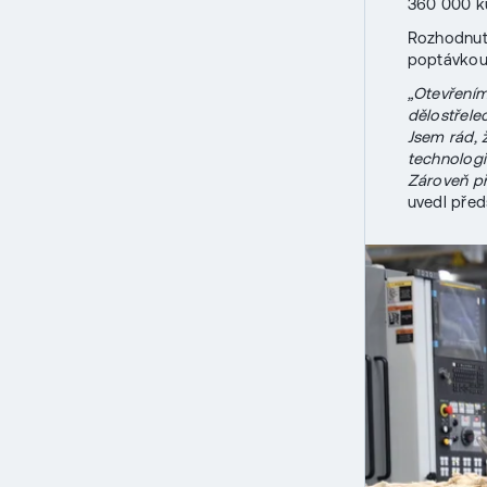
360 000 k
Rozhodnutí
poptávkou 
„Otevřením
dělostřele
Jsem rád, 
technologi
Zároveň př
uvedl před