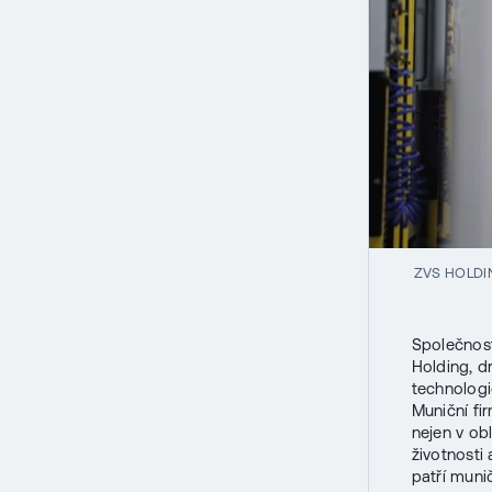
ZVS HOLDI
Společnost
Holding, d
technologi
Muniční fi
nejen v ob
životnosti
patří muni