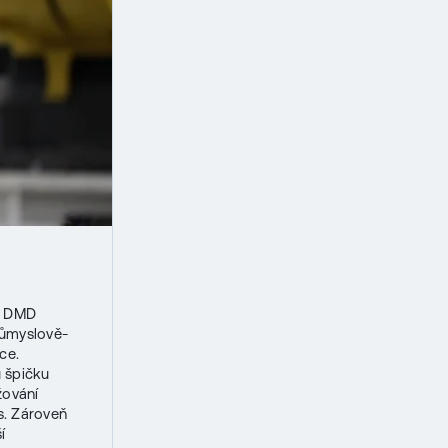
m DMD
růmyslově-
ce.
 špičku
žování
us. Zároveň
í