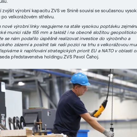
usů.
 zvýšit výrobní kapacitu ZVS ve Snině souvisí se současnou vyso
po velkorážovém střelivu.
 nové výrobní linky reagujeme na stále vysokou poptávku zejmén
cké munici ráže 155 mm a taktéž i na obecně složitou geopolitickou
že se nám podařilo úspěšně realizovat investice do výrobního a
ckého zázemí a posilnit tak naši pozici na trhu s velkorážovou mun
ispíváme k naplňování strategických priorit EU a NATO v oblasti o
seda představenstva holdingu ZVS Pavol Čahoj.