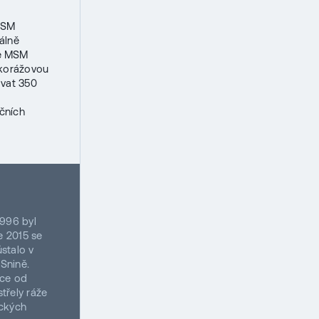
 MSM
álně
ce MSM
lkorážovou
ovat 350
čních
1996 byl
e 2015 se
stalo v
Snině.
ice od
třely ráže
ických