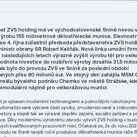
st ZVS holding má ve východoslovenské Snině novou 
 výrobu 155 milimetrové dělostřelecké munice. Slavnost
 se 4. října zúčastnil předseda představenstva ZVS hold
ministr obrany SR Robert Kaliňák. Nová linka umožní fir
 následujících letech výrazně zvýšit výrobu těl pro vel
odnota investice do rozšíření výroby dosáhla 31,5 milio
ak bylo do provozu ZVS ve Snině za poslední období
aných přes 80 milionů eur. Ve stejný den zahájila MS
reálu bývalého podniku Chemko ve městě Strážske, kd
bimodulární náplně pro velkorážovou munici.
 je vybaven moderními technologiemi a pokročilými robotickými 
automatizované vybrané části výroby, zmodernizované a zrekonst
story a stejně tak se výrazně zlepšilo zázemí, sociální zařízení a 
ce. Díky modernímu výrobnímu závodu vytvoří ZVS holding v bu
vých kvalifikovaných pracovních míst. Očekává se, že do roku 202
odu ve Snině navýší roční produkce dělostřelecké munice ráže 