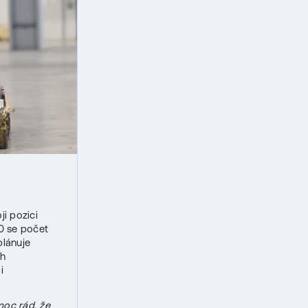
ji pozici
0 se počet
plánuje
ch
i
oc rád, že