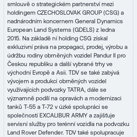
smlouvě o strategickém partnerství mezi
holdingem CZECHOSLOVAK GROUP (CSG) a
nadnárodním koncernem General Dynamics
European Land Systems (GDELS) z ledna
2015. Na základě ní holding CSG získal
exkluzivní práva na propagaci, prodej, výrobu a
údržbu rodiny obrněných vozidel Pandur II pro
Českou republiku a další vybrané trhy ve
východní Evropě a Asii. TDV se také zabývá
vývojem a produkcí obrněných vozidel
využívajících podvozky TATRA, dále se
významně podílí na opravách a modernizaci
tanků T-55 a T-72 v úzké spolupráci se
společností EXCALIBUR ARMY a zajišťuje
servisní služby pro terénní vozidla na podvozku
Land Rover Defender. TDV také spolupracuje