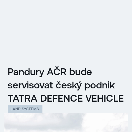
EN
MENU
ENGLISH
|
ČESKY
Pandury AČR bude
servisovat český podnik
TATRA DEFENCE VEHICLE
LAND SYSTEMS