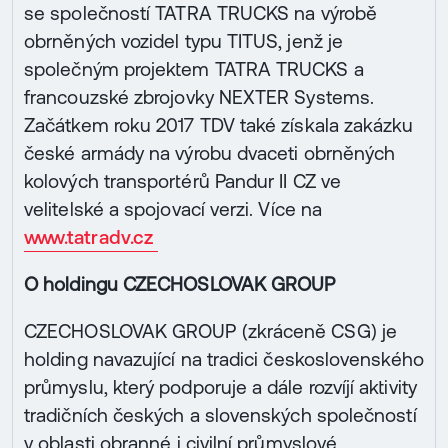
se společností TATRA TRUCKS na výrobě
obrněných vozidel typu TITUS, jenž je
společným projektem TATRA TRUCKS a
francouzské zbrojovky NEXTER Systems.
Začátkem roku 2017 TDV také získala zakázku
české armády na výrobu dvaceti obrněných
kolových transportérů Pandur II CZ ve
velitelské a spojovací verzi. Více na
www.tatradv.cz
O holdingu CZECHOSLOVAK GROUP
CZECHOSLOVAK GROUP (zkráceně CSG) je
holding navazující na tradici československého
průmyslu, který podporuje a dále rozvíjí aktivity
tradičních českých a slovenských společností
v oblasti obranné i civilní průmyslové