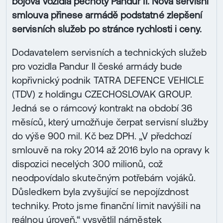
bojová vozidla pěchoty Pandur II. Nová servisní
smlouva přinese armádě podstatné zlepšení
servisních služeb po stránce rychlosti i ceny.
Dodavatelem servisních a technických služeb
pro vozidla Pandur II české armády bude
kopřivnický podnik TATRA DEFENCE VEHICLE
(TDV) z holdingu CZECHOSLOVAK GROUP.
Jedná se o rámcový kontrakt na období 36
měsíců, který umožňuje čerpat servisní služby
do výše 900 mil. Kč bez DPH. „V předchozí
smlouvě na roky 2014 až 2016 bylo na opravy k
dispozici necelých 300 milionů, což
neodpovídalo skutečným potřebám vojáků.
Důsledkem byla zvyšující se nepojízdnost
techniky. Proto jsme finanční limit navýšili na
reálnou úroveň,“ vysvětlil náměstek