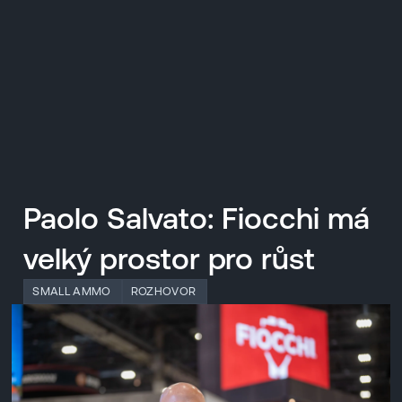
EN
MENU
ENGLISH
|
ČESKY
Paolo Salvato: Fiocchi má
velký prostor pro růst
SMALL AMMO
ROZHOVOR