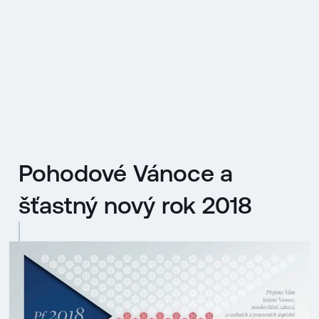
EN
MENU
ENGLISH
|
ČESKY
Pohodové Vánoce a
šťastný nový rok 2018