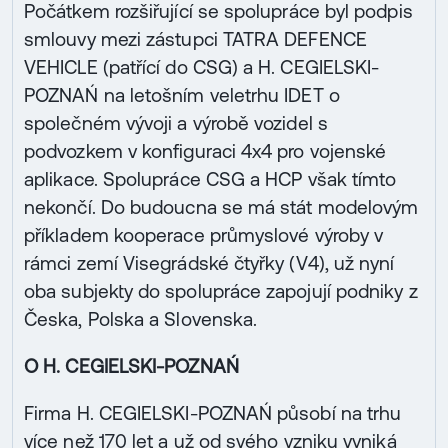
Počátkem rozšiřující se spolupráce byl podpis
smlouvy mezi zástupci TATRA DEFENCE
VEHICLE (patřící do CSG) a H. CEGIELSKI-
POZNAŃ na letošním veletrhu IDET o
společném vývoji a výrobě vozidel s
podvozkem v konfiguraci 4x4 pro vojenské
aplikace. Spolupráce CSG a HCP však tímto
nekončí. Do budoucna se má stát modelovým
příkladem kooperace průmyslové výroby v
rámci zemí Visegrádské čtyřky (V4), už nyní
oba subjekty do spolupráce zapojují podniky z
Česka, Polska a Slovenska.
O H. CEGIELSKI-POZNAŃ
Firma H. CEGIELSKI-POZNAŃ působí na trhu
více než 170 let a už od svého vzniku vyniká