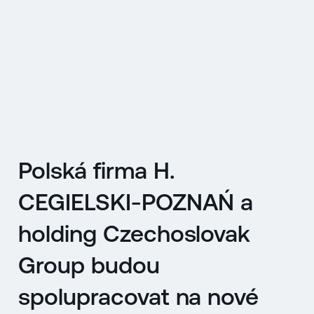
EN
MENU
ENGLISH
|
ČESKY
Polská firma H.
CEGIELSKI-POZNAŃ a
holding Czechoslovak
Group budou
spolupracovat na nové