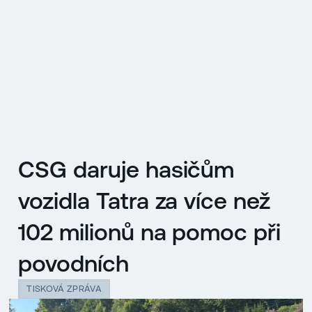
EN
MENU
ENGLISH
|
ČESKY
CSG daruje hasičům
vozidla Tatra za více než
102 milionů na pomoc při
povodních
TISKOVÁ ZPRÁVA