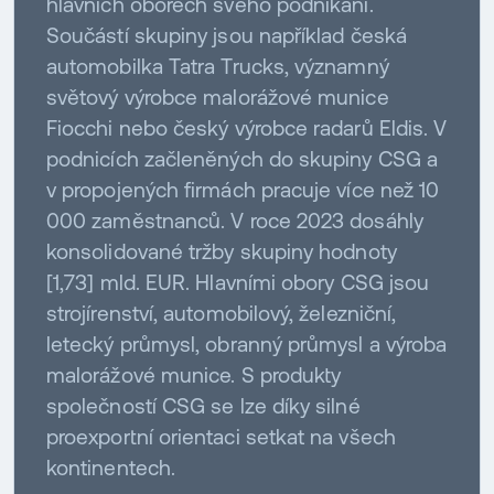
hlavních oborech svého podnikání.
Součástí skupiny jsou například česká
automobilka Tatra Trucks, významný
světový výrobce malorážové munice
Fiocchi nebo český výrobce radarů Eldis. V
podnicích začleněných do skupiny CSG a
v propojených firmách pracuje více než 10
000 zaměstnanců. V roce 2023 dosáhly
konsolidované tržby skupiny hodnoty
[1,73] mld. EUR. Hlavními obory CSG jsou
strojírenství, automobilový, železniční,
letecký průmysl, obranný průmysl a výroba
malorážové munice. S produkty
společností CSG se lze díky silné
proexportní orientaci setkat na všech
kontinentech.