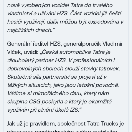
nově vyrobených vozidel Tatra do trvalého
vlastnictví a užívání HZS. Část vozidel již čeští
hasiči využívají, další můžou být expedována v
nejbližších dnech.“
Generální ředitel HZS, generálporučík Vladimír
Vlček, uvádí:
„Česká automobilka Tatra je
dlouholetý partner HZS. V profesionálních i
dobrovolných sborech slouží stovky tatrovek.
Skutečná síla partnerství se projeví až v
těžkých situacích, jako jsou letošní povodně.
Vážíme si mimořádného daru, který nám
skupina CSG poskytla a který je okamžitě
využíván při plnění úkolů IZS.“
Jak už je pravidlem, společnost Tatra Trucks je
připravena prostřednictvím svého mobilního