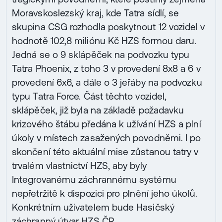
Moravskoslezský kraj, kde Tatra sídlí, se
skupina CSG rozhodla poskytnout 12 vozidel v
hodnotě 102,8 miliónu Kč HZS formou daru.
Jedná se o 9 sklápěček na podvozku typu
Tatra Phoenix, z toho 3 v provedení 8x8 a 6 v
provedení 6x6, a dále o 3 jeřáby na podvozku
typu Tatra Force. Část těchto vozidel,
sklápěček, již byla na základě požadavku
krizového štábu předána k užívání HZS a plní
úkoly v místech zasažených povodněmi. I po
skončení této aktuální mise zůstanou tatry v
trvalém vlastnictví HZS, aby byly
Integrovanému záchrannému systému
nepřetržitě k dispozici pro plnění jeho úkolů.
Konkrétním uživatelem bude Hasičský
záchranný útvar HZS ČR.