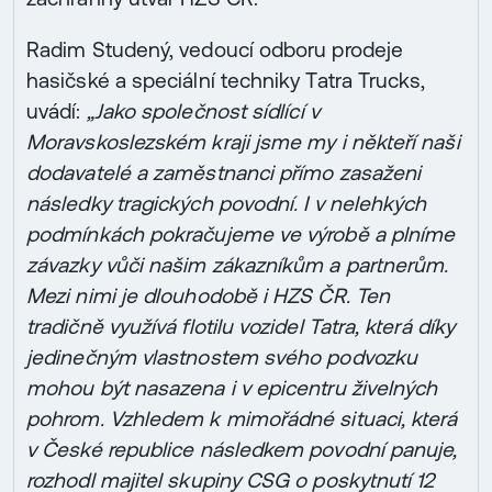
Radim Studený, vedoucí odboru prodeje
hasičské a speciální techniky Tatra Trucks,
uvádí:
„Jako společnost sídlící v
Moravskoslezském kraji jsme my i někteří naši
dodavatelé a zaměstnanci přímo zasaženi
následky tragických povodní. I v nelehkých
podmínkách pokračujeme ve výrobě a plníme
závazky vůči našim zákazníkům a partnerům.
Mezi nimi je dlouhodobě i HZS ČR. Ten
tradičně využívá flotilu vozidel Tatra, která díky
jedinečným vlastnostem svého podvozku
mohou být nasazena i v epicentru živelných
pohrom. Vzhledem k mimořádné situaci, která
v České republice následkem povodní panuje,
rozhodl majitel skupiny CSG o poskytnutí 12