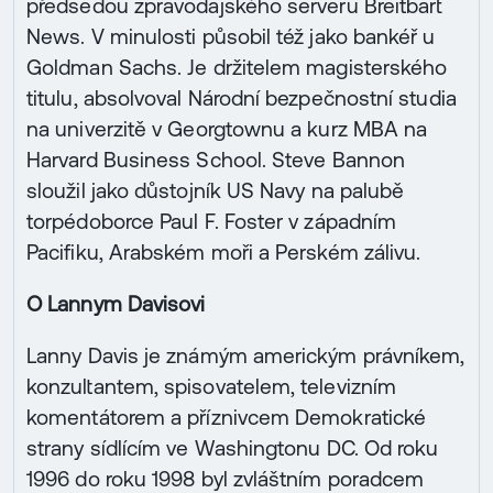
předsedou zpravodajského serveru Breitbart
News. V minulosti působil též jako bankéř u
Goldman Sachs. Je držitelem magisterského
titulu, absolvoval Národní bezpečnostní studia
na univerzitě v Georgtownu a kurz MBA na
Harvard Business School. Steve Bannon
sloužil jako důstojník US Navy na palubě
torpédoborce Paul F. Foster v západním
Pacifiku, Arabském moři a Perském zálivu.
O Lannym Davisovi
Lanny Davis je známým americkým právníkem,
konzultantem, spisovatelem, televizním
komentátorem a příznivcem Demokratické
strany sídlícím ve Washingtonu DC. Od roku
1996 do roku 1998 byl zvláštním poradcem