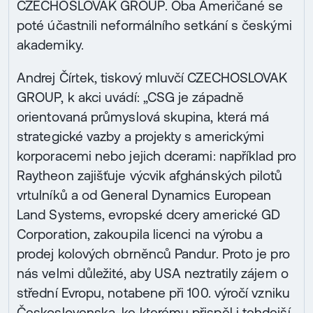
CZECHOSLOVAK GROUP. Oba Američané se
poté účastnili neformálního setkání s českými
akademiky.
Andrej Čírtek, tiskový mluvčí CZECHOSLOVAK
GROUP, k akci uvádí: „CSG je západně
orientovaná průmyslová skupina, která má
strategické vazby a projekty s americkými
korporacemi nebo jejich dcerami: například pro
Raytheon zajišťuje výcvik afghánských pilotů
vrtulníků a od General Dynamics European
Land Systems, evropské dcery americké GD
Corporation, zakoupila licenci na výrobu a
prodej kolových obrněnců Pandur. Proto je pro
nás velmi důležité, aby USA neztratily zájem o
střední Evropu, notabene při 100. výročí vzniku
Československa, ke kterému přispěl i tehdejší