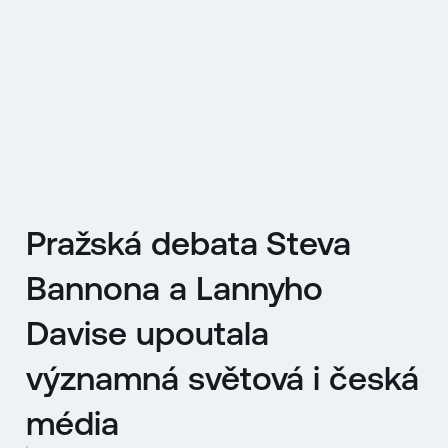
EN
MENU
ENGLISH
|
ČESKY
Pražská debata Steva
Bannona a Lannyho
Davise upoutala
významná světová i česká
média